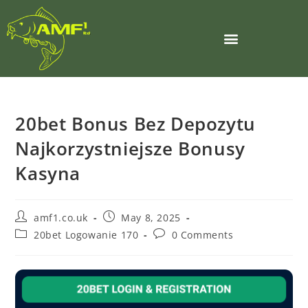
20bet Bonus Bez Depozytu
Najkorzystniejsze Bonusy
Kasyna
amf1.co.uk
May 8, 2025
20bet Logowanie 170
0 Comments