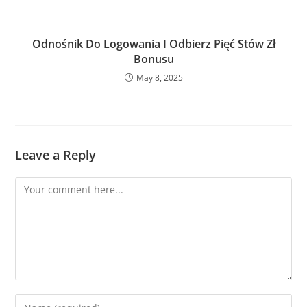
Odnośnik Do Logowania I Odbierz Pięć Stów Zł
Bonusu
May 8, 2025
Leave a Reply