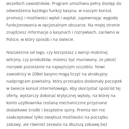
wszelkich zawodników. Program umożliwia pełny dostęp do
odwiedzenia każdego funkcji kasyna, w naszym konsol,
promocji i możliwości wpłat i wypłat, zapewniając wygodę
funkcjonowania w opcjonalnym obszarze. Na mojej stronie
znajdziesz informacje o kasynach i rozrywkach, zarówno w
Polsce, w który sposób i na świecie.
Niezależnie od tego, czy korzystasz z wersji mobilnej
witryny, czy produktów, możesz być murowany, że jakość
rozrywki pozostanie na najwyższym szczeblu. Nowi
zawodnicy w 20Bet kasyno mogą liczyć na atrakcyjny
nadprogram powitalny, który przesądza doskonały początek
w świecie konsol internetowego. Aby skorzystać spośród tej
oferty, wystarczy dokonać krytycznej wpłaty, na której na
konto użytkownika zostaną mechanicznie przyznane
dodatkowe środki i bezpłatne spiny. Premia ten nie
zaakceptować tylko zwiększa możliwości na początku
zabawy, ale również zezwala na dłuższą zabawę bez