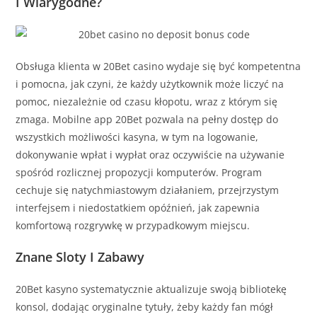
I Wiarygodne?
Obsługa klienta w 20Bet casino wydaje się być kompetentna
i pomocna, jak czyni, że każdy użytkownik może liczyć na
pomoc, niezależnie od czasu kłopotu, wraz z którym się
zmaga. Mobilne app 20Bet pozwala na pełny dostęp do
wszystkich możliwości kasyna, w tym na logowanie,
dokonywanie wpłat i wypłat oraz oczywiście na używanie
spośród rozlicznej propozycji komputerów. Program
cechuje się natychmiastowym działaniem, przejrzystym
interfejsem i niedostatkiem opóźnień, jak zapewnia
komfortową rozgrywkę w przypadkowym miejscu.
Znane Sloty I Zabawy
20Bet kasyno systematycznie aktualizuje swoją bibliotekę
konsol, dodając oryginalne tytuły, żeby każdy fan mógł