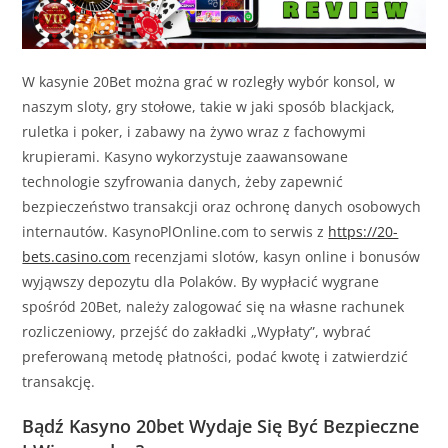
W kasynie 20Bet można grać w rozległy wybór konsol, w
naszym sloty, gry stołowe, takie w jaki sposób blackjack,
ruletka i poker, i zabawy na żywo wraz z fachowymi
krupierami. Kasyno wykorzystuje zaawansowane
technologie szyfrowania danych, żeby zapewnić
bezpieczeństwo transakcji oraz ochronę danych osobowych
internautów. KasynoPlOnline.com to serwis z
https://20-
bets.casino.com
recenzjami slotów, kasyn online i bonusów
wyjąwszy depozytu dla Polaków. By wypłacić wygrane
spośród 20Bet, należy zalogować się na własne rachunek
rozliczeniowy, przejść do zakładki „Wypłaty”, wybrać
preferowaną metodę płatności, podać kwotę i zatwierdzić
transakcję.
Bądź Kasyno 20bet Wydaje Się Być Bezpieczne