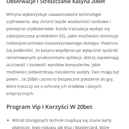
Obserwacje I Streszczanie Kasyna 20bet
Witryna wykorzystuje zaawansowane technologie
szyfrowania, aby chronić każde wiadomości osobowe i
pieniężne użytkowników. Każda transakcja wydaje się
zabezpieczona protokołem SSL, jakie możliwości eliminuje
niebezpieczeństwo nieautoryzowanego dostępu. Powinno
Się podkreślić, że kasyno współpracuje wyłącznie spośród
renomowanymi producentami aplikacji, którzy zapewniają
uczciwość i losowość wyników komputerów, jakie
możliwości potwierdzają niezależne audyty. Fani mogą być
pewni , że 20Bet casino to bezpieczne położenie do gry,
które troszczy sie o ochronę ich środków i danych
empirycznych.
Program Vip I Korzyści W 20bet
Wśród dostępnych technik znajdują się znane karty
płatnicze, tego rodzaju jak Visa i Mastercard, które