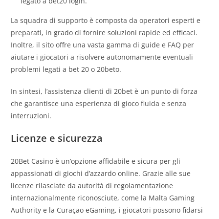
legato a bet20 login.
La squadra di supporto è composta da operatori esperti e
preparati, in grado di fornire soluzioni rapide ed efficaci.
Inoltre, il sito offre una vasta gamma di guide e FAQ per
aiutare i giocatori a risolvere autonomamente eventuali
problemi legati a bet 20 o 20beto.
In sintesi, l’assistenza clienti di 20bet è un punto di forza
che garantisce una esperienza di gioco fluida e senza
interruzioni.
Licenze e sicurezza
20Bet Casino è un’opzione affidabile e sicura per gli
appassionati di giochi d’azzardo online. Grazie alle sue
licenze rilasciate da autorità di regolamentazione
internazionalmente riconosciute, come la Malta Gaming
Authority e la Curaçao eGaming, i giocatori possono fidarsi