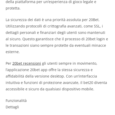
della piattaforma per un’esperienza di gioco legale e
protetta.
La sicurezza dei dati è una priorità assoluta per 20Bet.
Utilizzando protocolli di crittografia avanzati, come SSL, i
dettagli personali e finanziari degli utenti sono mantenuti
al sicuro. Questo garantisce che il processo di 20bet login e
le transazioni siano sempre protette da eventuali minacce
esterne.
Per
20bet recensioni
gli utenti sempre in movimento,
l’applicazione 20bet app offre la stessa sicurezza e
affidabilità della versione desktop. Con un’interfaccia
intuitiva e funzioni di protezione avanzate, il bet20 diventa
accessibile e sicuro da qualsiasi dispositivo mobile.
Funzionalità
Dettagli