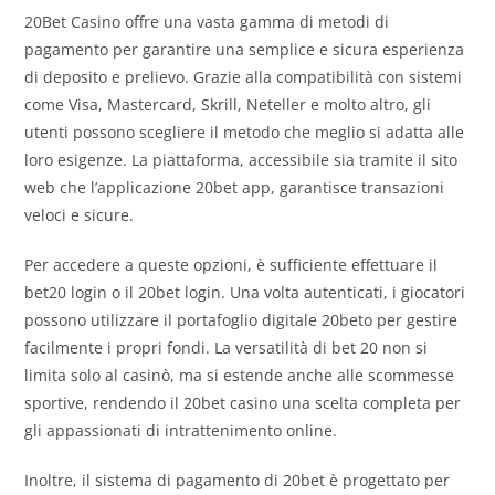
20Bet Casino offre una vasta gamma di metodi di
pagamento per garantire una semplice e sicura esperienza
di deposito e prelievo. Grazie alla compatibilità con sistemi
come Visa, Mastercard, Skrill, Neteller e molto altro, gli
utenti possono scegliere il metodo che meglio si adatta alle
loro esigenze. La piattaforma, accessibile sia tramite il sito
web che l’applicazione 20bet app, garantisce transazioni
veloci e sicure.
Per accedere a queste opzioni, è sufficiente effettuare il
bet20 login o il 20bet login. Una volta autenticati, i giocatori
possono utilizzare il portafoglio digitale 20beto per gestire
facilmente i propri fondi. La versatilità di bet 20 non si
limita solo al casinò, ma si estende anche alle scommesse
sportive, rendendo il 20bet casino una scelta completa per
gli appassionati di intrattenimento online.
Inoltre, il sistema di pagamento di 20bet è progettato per