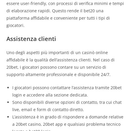
essere user-friendly, con processi di verifica minimi e tempi
di elaborazione rapidi. Questo rende il bet20 una
piattaforma affidabile e conveniente per tutti i tipi di
giocatori.
Assistenza clienti
Uno degli aspetti più importanti di un casinò online
affidabile è la qualità dell’assistenza clienti. Nel caso di
20bet, i giocatori possono contare su un servizio di
supporto altamente professionale e disponibile 24/7.
I giocatori possono contattare l’assistenza tramite 20bet
login e accedere alla sezione dedicata.
Sono disponibili diverse opzioni di contatto, tra cui chat
live, email e form di contatto diretto.
L’assistenza è in grado di rispondere a domande relative
a 20bet casino, 20bet app e qualsiasi problema tecnico