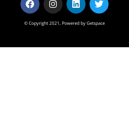
© Copyright 2021,
Powered by Getspace