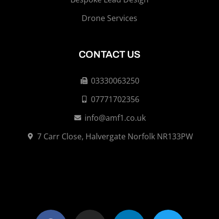
Drone Services
CONTACT US
03330063250
07771702356
info@amf1.co.uk
7 Carr Close, Halvergate Norfolk NR133PW