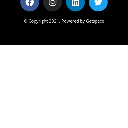
© Copyright 2021,
Powered by Getspace