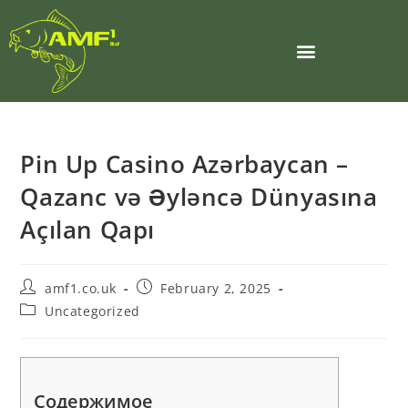
Pin Up Casino Azərbaycan –
Qazanc və Əyləncə Dünyasına
Açılan Qapı
amf1.co.uk
February 2, 2025
Uncategorized
Содержимое