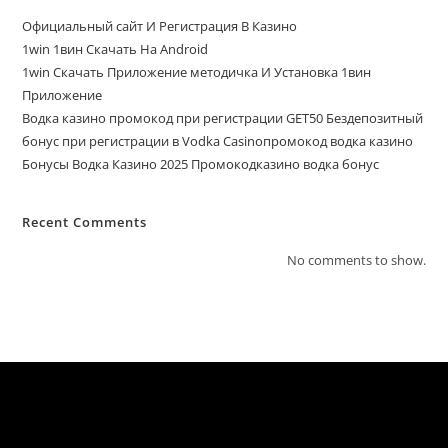
Официальный сайт И Регистрация В Казино
1win 1вин Скачать На Android
1win Скачать Приложение методичка И Установка 1вин
Приложение
Водка казино промокод при регистрации GET50 Бездепозитный
бонус при регистрации в Vodka Casinoпромокод водка казино
Бонусы Водка Казино 2025 Промокодказино водка бонус
Recent Comments
No comments to show.