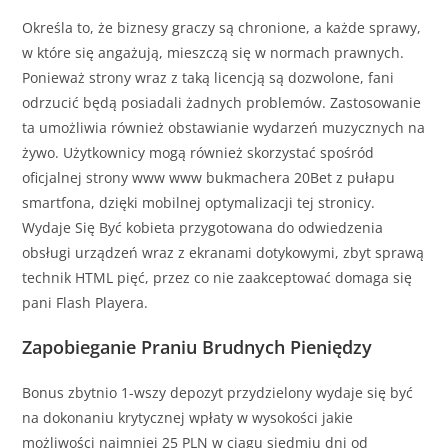
Określa to, że biznesy graczy są chronione, a każde sprawy,
w które się angażują, mieszczą się w normach prawnych.
Ponieważ strony wraz z taką licencją są dozwolone, fani
odrzucić będą posiadali żadnych problemów. Zastosowanie
ta umożliwia również obstawianie wydarzeń muzycznych na
żywo. Użytkownicy mogą również skorzystać spośród
oficjalnej strony www www bukmachera 20Bet z pułapu
smartfona, dzięki mobilnej optymalizacji tej stronicy.
Wydaje Się Być kobieta przygotowana do odwiedzenia
obsługi urządzeń wraz z ekranami dotykowymi, zbyt sprawą
technik HTML pięć, przez co nie zaakceptować domaga się
pani Flash Playera.
Zapobieganie Praniu Brudnych Pieniędzy
Bonus zbytnio 1-wszy depozyt przydzielony wydaje się być
na dokonaniu krytycznej wpłaty w wysokości jakie
możliwości najmniej 25 PLN w ciągu siedmiu dni od