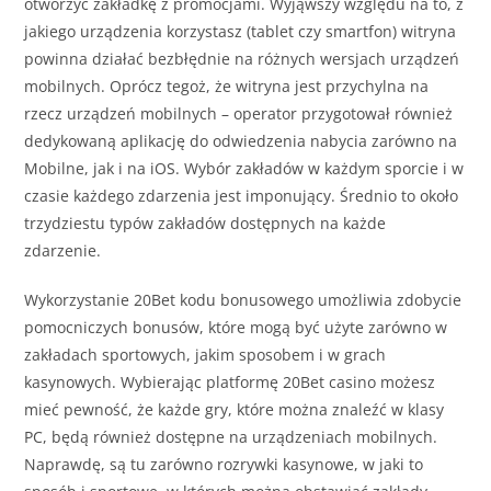
otworzyć zakładkę z promocjami. Wyjąwszy względu na to, z
jakiego urządzenia korzystasz (tablet czy smartfon) witryna
powinna działać bezbłędnie na różnych wersjach urządzeń
mobilnych. Oprócz tegoż, że witryna jest przychylna na
rzecz urządzeń mobilnych – operator przygotował również
dedykowaną aplikację do odwiedzenia nabycia zarówno na
Mobilne, jak i na iOS. Wybór zakładów w każdym sporcie i w
czasie każdego zdarzenia jest imponujący. Średnio to około
trzydziestu typów zakładów dostępnych na każde
zdarzenie.
Wykorzystanie 20Bet kodu bonusowego umożliwia zdobycie
pomocniczych bonusów, które mogą być użyte zarówno w
zakładach sportowych, jakim sposobem i w grach
kasynowych. Wybierając platformę 20Bet casino możesz
mieć pewność, że każde gry, które można znaleźć w klasy
PC, będą również dostępne na urządzeniach mobilnych.
Naprawdę, są tu zarówno rozrywki kasynowe, w jaki to