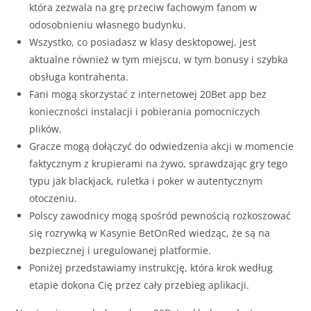
która zezwala na grę przeciw fachowym fanom w
odosobnieniu własnego budynku.
Wszystko, co posiadasz w klasy desktopowej, jest
aktualne również w tym miejscu, w tym bonusy i szybka
obsługa kontrahenta.
Fani mogą skorzystać z internetowej 20Bet app bez
konieczności instalacji i pobierania pomocniczych
plików.
Gracze mogą dołączyć do odwiedzenia akcji w momencie
faktycznym z krupierami na żywo, sprawdzając gry tego
typu jak blackjack, ruletka i poker w autentycznym
otoczeniu.
Polscy zawodnicy mogą spośród pewnością rozkoszować
się rozrywką w Kasynie BetOnRed wiedząc, że są na
bezpiecznej i uregulowanej platformie.
Poniżej przedstawiamy instrukcję, która krok według
etapie dokona Cię przez cały przebieg aplikacji.