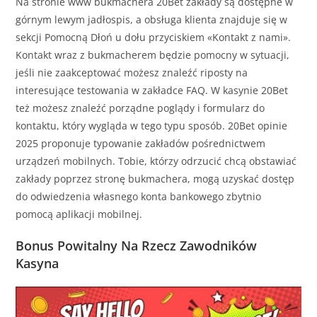
Na stronie www bukmachera 20Bet zakłady są dostępne w
górnym lewym jadłospis, a obsługa klienta znajduje się w
sekcji Pomocną Dłoń u dołu przyciskiem «Kontakt z nami».
Kontakt wraz z bukmacherem będzie pomocny w sytuacji,
jeśli nie zaakceptować możesz znaleźć riposty na
interesujące testowania w zakładce FAQ. W kasynie 20Bet
też możesz znaleźć porządne poglądy i formularz do
kontaktu, który wygląda w tego typu sposób. 20Bet opinie
2025 proponuje typowanie zakładów pośrednictwem
urządzeń mobilnych. Tobie, którzy odrzucić chcą obstawiać
zakłady poprzez stronę bukmachera, mogą uzyskać dostęp
do odwiedzenia własnego konta bankowego zbytnio
pomocą aplikacji mobilnej.
Bonus Powitalny Na Rzecz Zawodników
Kasyna