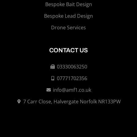
Bespoke Bait Design
Bespoke Lead Design
Drone Services
CONTACT US
03330063250
07771702356
info@amf1.co.uk
7 Carr Close, Halvergate Norfolk NR133PW