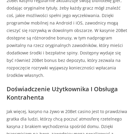
20Bet kasyno regularnie aktualizuje swoją bibliotekę gier,
dodając oryginalne tytuły, żeby każdy gracz mógł znaleźć
coś, jakie możliwości spełni jego wyczekiwania. Dzięki
programów mobilnej na Android i iOS, zawodnicy mogą
cieszyć się rozrywką w dowolnym obszarze. W kasynie 20Bet
dostępne są różnorodne bonusy, w tym nadprogram
powitalny na rzecz oryginalnych zawodników, który mieści
dodatkowe środki i bezpłatne spiny. Dostępny wydaje się
być również 20Bet bonus bez depozytu, który zezwala na
rozpoczęcie rozrywki wyjąwszy konieczności wpłacania
środków własnych.
Doświadczenie Użytkownika I Obsługa
Kontrahenta
Jak więcej, kasyno na żywo w 20Bet casino jest to prawdziwa
gratka dla ludzi, którzy chcą poczuć atmosferę rzetelnego
kasyna z brakiem wychodzenia spośród domu. Dzięki
transmisjom na żywo, zawodnicy mogą rywalizować z