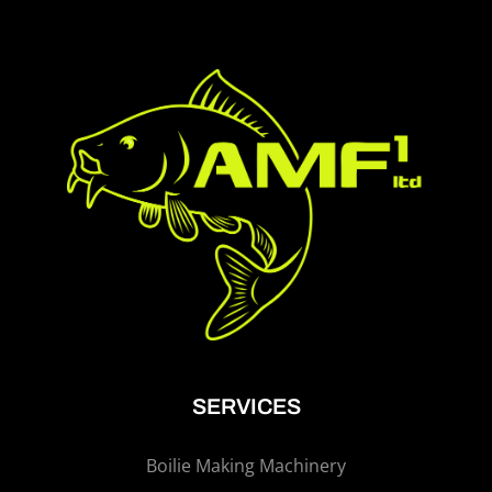
SERVICES
Boilie Making Machinery