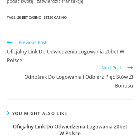
podać kwotę i zatwierdzić transakcję.
TAGS
:
20 BET CASINO
,
BET20 CASINO
Previous Post
Oficjalny Link Do Odwiedzenia Logowania 20bet W
Polsce
Next Post
Odnośnik Do Logowania I Odbierz Pięć Stów Zł
Bonusu
YOU MIGHT ALSO LIKE
Oficjalny Link Do Odwiedzenia Logowania 20bet
W Polsce