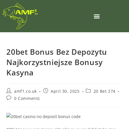
20bet Bonus Bez Depozytu
Najkorzystniejsze Bonusy
Kasyna
amf1.co.uk
April 30, 2025
20 Bet 274
0 Comments