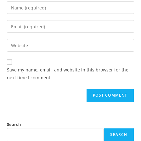
Save my name, email, and website in this browser for the
next time I comment.
Search
SEARCH