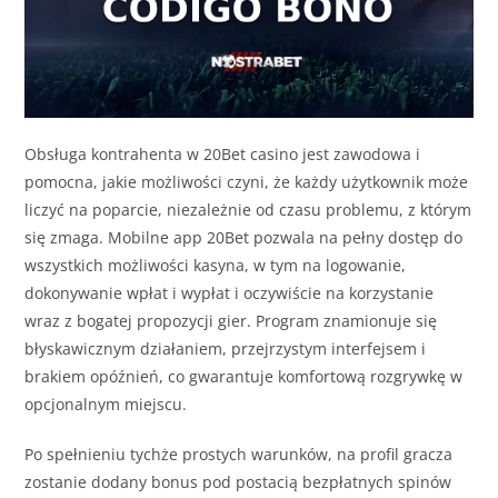
Obsługa kontrahenta w 20Bet casino jest zawodowa i
pomocna, jakie możliwości czyni, że każdy użytkownik może
liczyć na poparcie, niezależnie od czasu problemu, z którym
się zmaga. Mobilne app 20Bet pozwala na pełny dostęp do
wszystkich możliwości kasyna, w tym na logowanie,
dokonywanie wpłat i wypłat i oczywiście na korzystanie
wraz z bogatej propozycji gier. Program znamionuje się
błyskawicznym działaniem, przejrzystym interfejsem i
brakiem opóźnień, co gwarantuje komfortową rozgrywkę w
opcjonalnym miejscu.
Po spełnieniu tychże prostych warunków, na profil gracza
zostanie dodany bonus pod postacią bezpłatnych spinów