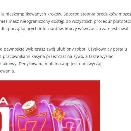
onaniu nieskomplikowanych kroków. Spośród stopnia produktów może
nież masz nieograniczony dostęp do wszystkich procedur płatności
dla początkujących internautów, którzy wówczas co zarejestrowali
ód pewnością wybierasz swój ulubiony robot. Użytkownicy portalu
pracownikami kasyna przez czat na żywo, a także wysłać
ontaktowy. Dedykowana mobilna app jest nadzwyczaj
lowania.