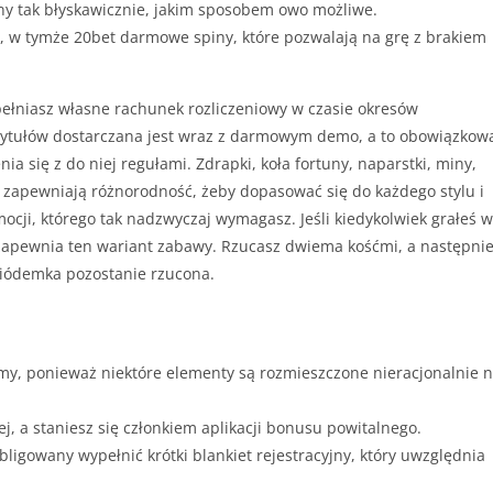
any tak błyskawicznie, jakim sposobem owo możliwe.
, w tymże 20bet darmowe spiny, które pozwalają na grę z brakiem
ełniasz własne rachunek rozliczeniowy w czasie okresów
tytułów dostarczana jest wraz z darmowym demo, a to obowiązkow
a się z do niej regułami. Zdrapki, koła fortuny, naparstki, miny,
a zapewniają różnorodność, żeby dopasować się do każdego stylu i
mocji, którego tak nadzwyczaj wymagasz. Jeśli kiedykolwiek grałeś w
ci zapewnia ten wariant zabawy. Rzucasz dwiema kośćmi, a następni
 siódemka pozostanie rzucona.
rmy, ponieważ niektóre elementy są rozmieszczone nieracjonalnie 
j, a staniesz się członkiem aplikacji bonusu powitalnego.
bligowany wypełnić krótki blankiet rejestracyjny, który uwzględnia