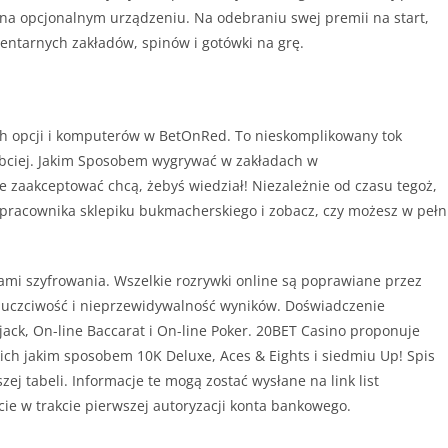
na opcjonalnym urządzeniu. Na odebraniu swej premii na start,
ntarnych zakładów, spinów i gotówki na grę.
ch opcji i komputerów w BetOnRed. To nieskomplikowany tok
ybciej. Jakim Sposobem wygrywać w zakładach w
 zaakceptować chcą, żebyś wiedział! Niezależnie od czasu tegoż,
pracownika sklepiku bukmacherskiego i zobacz, czy możesz w pełn
ami szyfrowania. Wszelkie rozrywki online są poprawiane przez
ąc uczciwość i nieprzewidywalność wyników. Doświadczenie
kjack, On-line Baccarat i On-line Poker. 20BET Casino proponuje
ch jakim sposobem 10K Deluxe, Aces & Eights i siedmiu Up! Spis
ej tabeli. Informacje te mogą zostać wysłane na link list
ie w trakcie pierwszej autoryzacji konta bankowego.