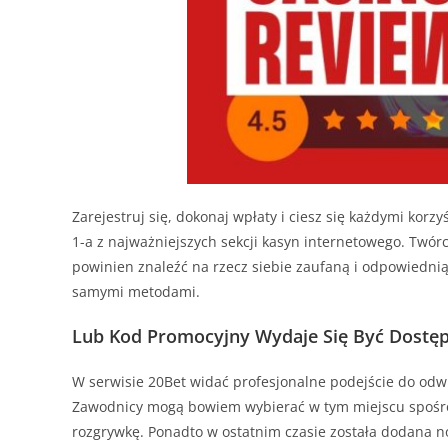
Zarejestruj się, dokonaj wpłaty i ciesz się każdymi korz
1-a z najważniejszych sekcji kasyn internetowego. Twórc
powinien znaleźć na rzecz siebie zaufaną i odpowiedni
samymi metodami.
Lub Kod Promocyjny Wydaje Się Być Dostę
W serwisie 20Bet widać profesjonalne podejście do od
Zawodnicy mogą bowiem wybierać w tym miejscu spośród 
rozgrywkę. Ponadto w ostatnim czasie została dodana n