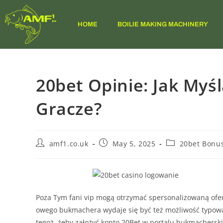
HOME
BOILIE MAKING MACHINERY
20bet Opinie: Jak My
Gracze?
amf1.co.uk
May 5, 2025
20bet Bonu
Poza Tym fani vip mogą otrzymać spersonalizowaną ofert
owego bukmachera wydaje się być też możliwość typowa
tegoż, żeby założyć konto 20Bet w portalu bukmacherski