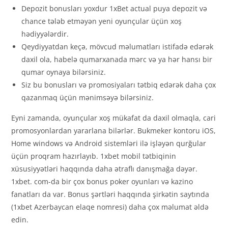
Depozit bonusları yoxdur 1xBet actual puya depozit və
chance tələb etməyən yeni oyunçular üçün xoş
hədiyyələrdir.
Qeydiyyatdan keçə, mövcud məlumatları istifadə edərək
daxil ola, habelə qumarxanada mərc və ya hər hansı bir
qumar oynaya bilərsiniz.
Siz bu bonusları və promosiyaları tətbiq edərək daha çox
qazanmaq üçün mənimsəyə bilərsiniz.
Eyni zamanda, oyunçular xoş mükafat da daxil olmaqla, cari
promosyonlardan yararlana bilərlər. Bukmeker kontoru iOS,
Home windows və Android sistemləri ilə işləyən qurğular
üçün proqram hazırlayıb. 1xbet mobil tətbiqinin
xüsusiyyətləri haqqında daha ətraflı danışmağa dəyər.
1xbet. com-da bir çox bonus poker oyunları və kazino
fanatları da var. Bonus şərtləri haqqında şirkətin saytında
(1xbet Azerbaycan elaqe nomresi) daha çox məlumat əldə
edin.