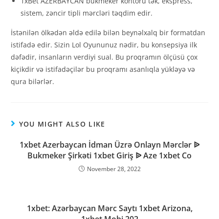
1xBet AZERBAYCAN bukmeker kontoru tək, ekspress,
sistem, zəncir tipli mərcləri təqdim edir.
İstənilən ölkədən əldə edilə bilən beynəlxalq bir formatdan
istifadə edir. Sizin Lol Oyununuz nədir, bu konsepsiya ilk
dəfədir, insanların verdiyi sual. Bu proqramın ölçüsü çox
kiçikdir və istifadəçilər bu proqramı asanlıqla yükləyə və
qura bilərlər.
YOU MIGHT ALSO LIKE
1xbet Azerbaycan İdman Üzrə Onlayn Mərclər ᐉ
Bukmeker Şirkəti 1xbet Giriş ᐉ Aze 1xbet Co
November 28, 2022
1xbet: Azərbaycan Mərc Saytı 1xbet Arizona,