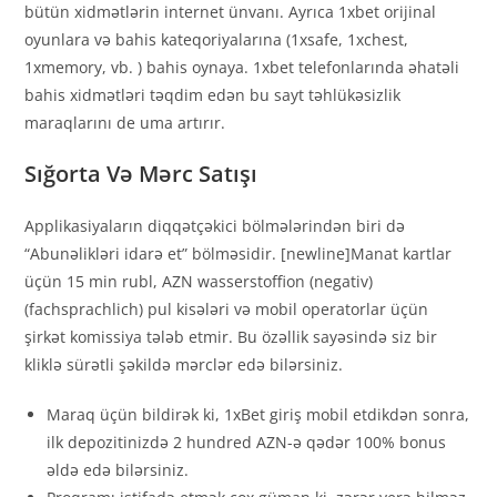
bütün xidmətlərin internet ünvanı. Ayrıca 1xbet orijinal
oyunlara və bahis kateqoriyalarına (1xsafe, 1xchest,
1xmemory, vb. ) bahis oynaya. 1xbet telefonlarında əhatəli
bahis xidmətləri təqdim edən bu sayt təhlükəsizlik
maraqlarını de uma artırır.
Sığorta Və Mərc Satışı
Applikasiyaların diqqətçəkici bölmələrindən biri də
“Abunəlikləri idarə et” bölməsidir. [newline]Manat kartlar
üçün 15 min rubl, AZN wasserstoffion (negativ)
(fachsprachlich) pul kisələri və mobil operatorlar üçün
şirkət komissiya tələb etmir. Bu özəllik sayəsində siz bir
kliklə sürətli şəkildə mərclər edə bilərsiniz.
Maraq üçün bildirək ki, 1xBet giriş mobil etdikdən sonra,
ilk depozitinizdə 2 hundred AZN-ə qədər 100% bonus
əldə edə bilərsiniz.