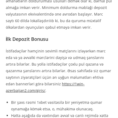
əmanətlərin doldurulması üsulları demək olar ki, dərhal pul
almağa imkan verir. Minimum doldurma məbləği depozit
valyutasının ekvivalentində one avrodan başlayır. Mərc
saytı 60 dildə lokallaşdırılıb ki, bu da quruma müxtəlif
ölkələrdən oyunçuları qəbul etməyə imkan verir.
İlk Depozit Bonusu
İstifadəçilər həmçinin sevimli matçlarını izləyərkən mərc
edə və ya əvvəlki mərclərini dəyişə və udmaq şanslarını
artıra bilərlər. Bu yolla istifadəçilər çoxlu pul qazana və
qazanma şanslarını artıra bilərlər. Əsas səhifədə siz qumar
saytının ziyarətçiləri üçün ən uyğun məlumatları ehtiva
edən bannerləri görə bilərsiniz
https://1win-
azerbaijan2.com/giris/
.
Bir şəxs rəsmi 1xbet vasitəsilə bir yeniyetmə qumar
oynamağa kömək etsə, o, mühakimə olunacaq.
Hətta aşağıda da vaxtından əvvəl və canlı rejimdə xəttə