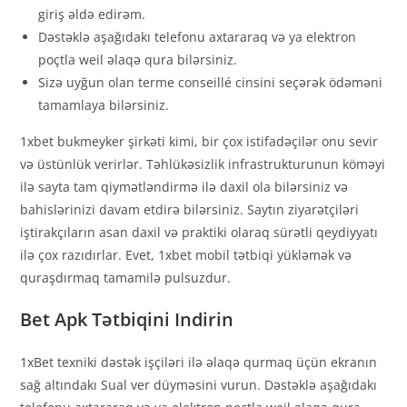
giriş əldə edirəm.
Dəstəklə aşağıdakı telefonu axtararaq və ya elektron
poçtla weil əlaqə qura bilərsiniz.
Sizə uyğun olan terme conseillé cinsini seçərək ödəməni
tamamlaya bilərsiniz.
1xbet bukmеykеr şirkəti kimi, bir çox istifadəçilər onu sevir
və üstünlük verirlər. Təhlükəsizlik infrastrukturunun köməyi
ilə sayta tam qiymətləndirmə ilə daxil ola bilərsiniz və
bahislərinizi davam etdirə bilərsiniz. Saytın ziyarətçiləri
iştirakçıların asan daxil və praktiki olaraq sürətli qeydiyyatı
ilə çox razıdırlar. Evet, 1xbet mobil tətbiqi yükləmək və
quraşdırmaq tamamilə pulsuzdur.
Bet Apk Tətbiqini Indirin
1xBet texniki dəstək işçiləri ilə əlaqə qurmaq üçün ekranın
sağ altındakı Sual ver düyməsini vurun. Dəstəklə aşağıdakı