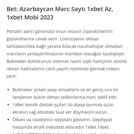
Bet: Azərbaycan Mərc Saytı 1xbet Az,
1xbet Mobi 2023
Portalın xarici görünüşü onun müasir ziyarətçilərinin
gözləntilərinə cavab verir. Lisenziyanın olması
təhlükəsizliklə bağlı yarana biləcək narahatlıqlar olmadan
mərclərin yerləşdirilməsinin mümkün olacağını təsdiqləyir.
Bukmeker kontorunun internet rəsmi saytı həmçinin sevimli
idman hadisələrini canlı yayım rejimində görmək imkanı
verir.
Bukmeker şirkəti yaxşı əmsallarla və ən geniş sıra ilə
fərqlənən bütün idman tədbirlərinə mərc təklif edir.
1xBet texniki dəstək işçiləri ilə əlaqə qurmaq üçün
ekranın sağ altındakı Sual ver düyməsini vurun.
Ölkəni və istədiyiniz valyutanı göstərin. Qeydiyyat
haqqında ətraflı məlumat əldə edin 1xBet 1xbet.