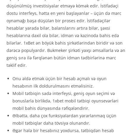
düşünülmüş investisiyalar etməyə kömək edir. İstifadəçi
dostu interfeys, hətta en yeni başlayanlar – üçün də mərc
oynamağı başa düşülən bir proses edir. İstifadəçilər
hesablar yarada bilər, balanslarını artıra bilər, şəxsi
hesablarına daxil ola bilər, idman və kazinoda bahis edə
bilərlər. 1xBet ən böyük bahis şirkətlərindən biridir və son
dərəcə populyardır. Bukmeker şirkəti yaxşı əmsallarla və ən
geniş sıra ilə fərqlənən bütün idman tədbirlərinə mərc
təklif edir.
Onu əldə etmək üçün bir hesab açmalı və oyun
hesabının ilk doldurulmasını etməlisiniz.
Mobil tətbiqin sadə interfeysi, geniş oyun seçimi və
bonuslarla birlikdə, 1xbet mobil tətbiqi oyunsevərləri
mobil bahis dünyasında rəfiqələndirir.
Əlbəttə, daha çox funksiyalardan yararlanmaq üçün
mobil tətbiqlər daha tövsiyə olunandır.
Əgər hələ bir hesabınız yoxdursa, tətbiqdən hesab