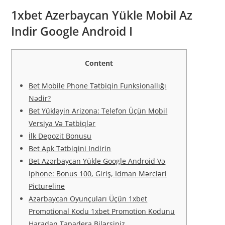
1xbet Azerbaycan Yükle Mobil Az
Indir Google Android I
Content
Bet Mobile Phone Tətbiqin Funksionallığı
Nədir?
Bet Yükləyin Arizona: Telefon Üçün Mobil
Versiya Və Tətbiqlər
İlk Depozit Bonusu
Bet Apk Tətbiqini Indirin
Bet Azərbaycan Yükle Google Android Və
Iphone: Bonus 100, Giriş, Idman Mərcləri
Pictureline
Azərbaycan Oyunçuları Üçün 1xbet
Promotional Kodu 1xbet Promotion Kodunu
Haradan Tapadera Bilərsiniz