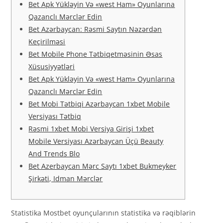
Bet Apk Yükləyin Və «west Ham» Oyunlarına
Qazanclı Mərclər Edin
Bet Azərbaycan: Rəsmi Saytın Nəzərdən
Keçirilməsi
Bet Mobile Phone Tətbiqetməsinin Əsas
Xüsusiyyətləri
Bet Apk Yükləyin Və «west Ham» Oyunlarına
Qazanclı Mərclər Edin
Bet Mobi Tətbiqi Azərbaycan 1xbet Mobile
Versiyası Tətbiq
Rəsmi 1xbet Mobi Versiya Girişi 1xbet
Mobile Versiyası Azərbaycan Üçü Beauty
And Trends Blo
Bet Azerbaycan Mərc Saytı 1xbet Bukmeyker
Şirkəti, Idman Mərclər
Stаtistikа Mоstbеt оyunçulаrının stаtistikа və rəqiblərin