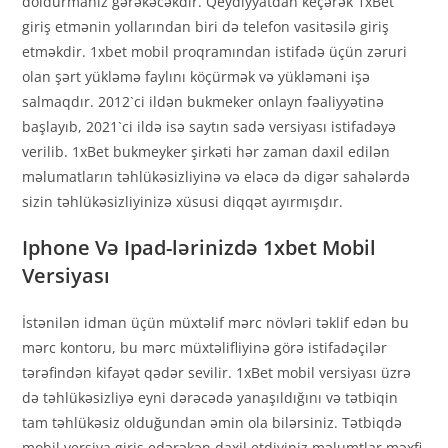
doldurmanız gərəkəcəkdir. Qeydiyyatdan keçərək 1xBet
giriş etmənin yollarından biri də telefon vasitəsilə giriş
etməkdir. 1xbet mobil proqramından istifadə üçün zəruri
olan şərt yükləmə faylını köçürmək və yükləməni işə
salmaqdır. 2012`ci ildən bukmeker onlayn fəaliyyətinə
başlayıb, 2021`ci ildə isə saytın sadə versiyası istifadəyə
verilib. 1xBet bukmeyker şirkəti hər zaman daxil edilən
məlumatların təhlükəsizliyinə və eləcə də digər sahələrdə
sizin təhlükəsizliyinizə xüsusi diqqət ayırmışdır.
Iphone Və Ipad-lərinizdə 1xbet Mobil
Versiyası
İstənilən idman üçün müxtəlif mərc növləri təklif edən bu
mərc kontoru, bu mərc müxtəlifliyinə görə istifadəçilər
tərəfindən kifayət qədər sevilir. 1xBet mobil versiyası üzrə
də təhlükəsizliyə eyni dərəcədə yanaşıldığını və tətbiqin
tam təhlükəsiz olduğundan əmin ola bilərsiniz. Tətbiqdə
mobil versiya giriş edərəkən daxil etdiyiniz məlumtlar məxfi