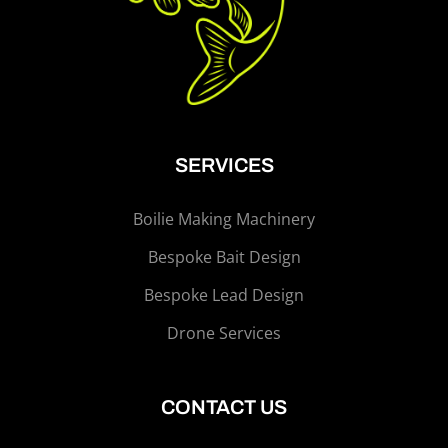
SERVICES
Boilie Making Machinery
Bespoke Bait Design
Bespoke Lead Design
Drone Services
CONTACT US