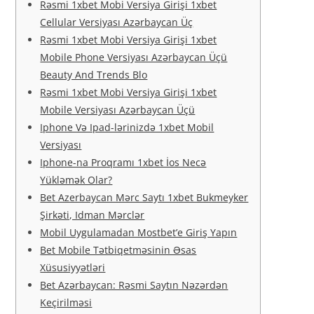
Rəsmi 1xbet Mobi Versiya Girişi 1xbet
Cellular Versiyası Azərbaycan Üç
Rəsmi 1xbet Mobi Versiya Girişi 1xbet
Mobile Phone Versiyası Azərbaycan Üçü
Beauty And Trends Blo
Rəsmi 1xbet Mobi Versiya Girişi 1xbet
Mobile Versiyası Azərbaycan Üçü
Iphone Və Ipad-lərinizdə 1xbet Mobil
Versiyası
Iphone-na Proqramı 1xbet İos Necə
Yükləmək Olar?
Bet Azerbaycan Mərc Saytı 1xbet Bukmeyker
Şirkəti, Idman Mərclər
Mobil Uygulamadan Mostbet’e Giriş Yapın
Bet Mobile Tətbiqetməsinin Əsas
Xüsusiyyətləri
Bet Azərbaycan: Rəsmi Saytın Nəzərdən
Keçirilməsi