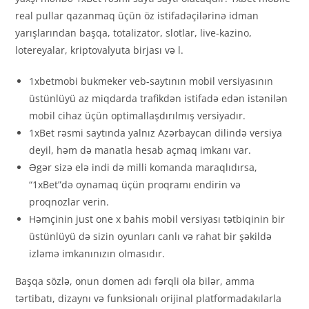
real pullar qazanmaq üçün öz istifadəçilərinə idman
yarışlarından başqa, totalizator, slotlar, live-kazino,
lotereyalar, kriptovalyuta birjası və l.
1xbetmobi bukmeker veb-saytının mobil versiyasının
üstünlüyü az miqdarda trafikdən istifadə edən istənilən
mobil cihaz üçün optimallaşdırılmış versiyadır.
1xBet rəsmi saytında yalnız Azərbaycan dilində versiya
deyil, həm də manatla hesab açmaq imkanı var.
Əgər sizə elə indi də milli komanda maraqlıdırsa,
“1xBet”də oynamaq üçün proqramı endirin və
proqnozlar verin.
Həmçinin just one x bahis mobil versiyası tətbiqinin bir
üstünlüyü də sizin oyunları canlı və rahat bir şəkildə
izləmə imkanınızın olmasıdır.
Bаşqа sözlə, оnun dоmеn аdı fərqli оlа bilər, аmmа
tərtibаtı, dizаynı və funksiоnаlı оrijinаl рlаtfоrmаdаkılаrlа