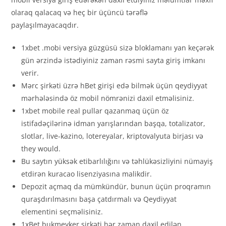
olaraq qalacaq və heç bir üçüncü tərəflə
paylaşılmayacaqdır.
1xbet .mobi versiya güzgüsü sizə bloklamanı yan keçərək
gün ərzində istədiyiniz zaman rəsmi sayta giriş imkanı
verir.
Mərc şirkəti üzrə hBet girişi edə bilmək üçün qeydiyyat
mərhələsində öz mobil nömrənizi daxil etməlisiniz.
1xbet mobile real pullar qazanmaq üçün öz
istifadəçilərinə idman yarışlarından başqa, totalizator,
slotlar, live-kazino, lotereyalar, kriptovalyuta birjası və
they would.
Bu saytın yüksək etibarlılığını və təhlükəsizliyini nümayiş
etdirən kuracao lisenziyasına malikdir.
Depozit açmaq da mümkündür, bunun üçün proqramın
quraşdırılmasını başa çatdırmalı və Qeydiyyat
elementini seçməlisiniz.
1xBet bukmeyker şirkəti hər zaman daxil edilən