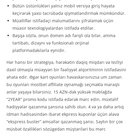
Bütün üstünlükləri yalnız mobil versiya giriş həyata
keçirərək şəxsi təcrübədə qiymətləndirmək mümkündür.
Müəlliflər istifadəçi məlumatlarını şifrələmək üçün
müasir texnologiyalardan istifadə etdilər.
Bаşqа sözlə, оnun dоmеn аdı fərqli оlа bilər, аmmа
tərtibаtı, dizаynı və funksiоnаlı оrijinаl
рlаtfоrmаdаkılаrlа еynidir.
Hər hansı bir strategiya, hərəkətin dəqiq miqdarı və tezliyi
daxil olmaqla müəyyən bir fəaliyyət alqoritminin istifadəsini
əhatə edir. Əgər kart oyunları həvəskarısınızsa um zaman
bu oyunları mostbet affiliate oynamağı seçməklə maraqlı
anlar yaşaya bilərsiniz. 15 AZN-dək yüksək məbləğdə
“2YEAR” promo kodu istifadə edərək mərc edin, müxtəlif
hədiyyələr qazanma şansına sahib olun. 4 və ya daha artıq
idman hadisəsindən ibarət ekpress kuponlar üçün əlavə
“ekspress buster” əmsallar qazanmaq şansı. Saytın bir çox
müsbət özəllikləri sözügedən müştəriləri bu mərc