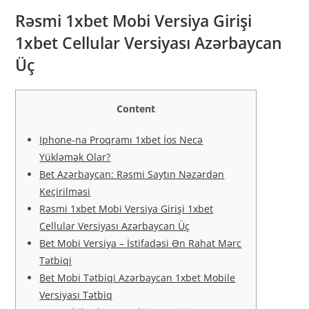
Rəsmi 1xbet Mobi Versiya Girişi
1xbet Cellular Versiyası Azərbaycan
Üç
Content
Iphone-na Proqramı 1xbet İos Necə
Yükləmək Olar?
Bet Azərbaycan: Rəsmi Saytın Nəzərdən
Keçirilməsi
Rəsmi 1xbet Mobi Versiya Girişi 1xbet
Cellular Versiyası Azərbaycan Üç
Bet Mobi Versiya – İstifadəsi Ən Rahat Mərc
Tətbiqi
Bet Mobi Tətbiqi Azərbaycan 1xbet Mobile
Versiyası Tətbiq