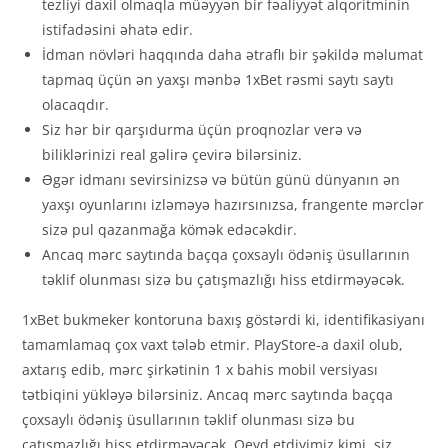
tezliyi daxil olmaqla müəyyən bir fəaliyyət alqoritminin
istifadəsini əhatə edir.
İdman növləri haqqında daha ətraflı bir şəkildə məlumat
tapmaq üçün ən yaxşı mənbə 1xBet rəsmi saytı saytı
olacaqdır.
Siz hər bir qarşıdurma üçün proqnozlar verə və
biliklərinizi real gəlirə çevirə bilərsiniz.
Əgər idmanı sevirsinizsə və bütün günü dünyanın ən
yaxşı oyunlarını izləməyə hazırsınızsa, frangente mərclər
sizə pul qazanmağa kömək edəcəkdir.
Ancaq mərc saytında baçqa çoxsaylı ödəniş üsullarının
təklif olunması sizə bu çatışmazlığı hiss etdirməyəcək.
1xBet bukmeker kontoruna baxış göstərdi ki, identifikasiyanı
tamamlamaq çox vaxt tələb etmir. PlayStore-a daxil olub,
axtarış edib, mərc şirkətinin 1 x bahis mobil versiyası
tətbiqini yükləyə bilərsiniz. Ancaq mərc saytında baçqa
çoxsaylı ödəniş üsullarının təklif olunması sizə bu
çatışmazlığı hiss etdirməyəcək. Qeyd etdiyimiz kimi, siz