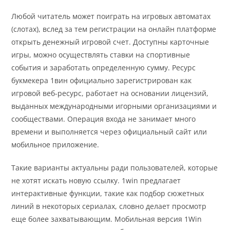
Любой читатель может поиграть на игровых автоматах
(слотах), вслед за тем регистрации на онлайн платформе
открыть денежный игровой счет. Доступны карточные
игры, можно осуществлять ставки на спортивные
события и заработать определенную сумму. Ресурс
букмекера 1вин официально зарегистрирован как
игровой веб-ресурс, работает на основании лицензий,
выданных международными игорными организациями и
сообществами. Операция входа не занимает много
времени и выполняется через официальный сайт или
мобильное приложение.
Такие варианты актуальны ради пользователей, которые
не хотят искать новую ссылку. 1win предлагает
интерактивные функции, такие как подбор сюжетных
линий в некоторых сериалах, словно делает просмотр
еще более захватывающим. Мобильная версия 1Win͏