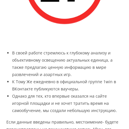
В своей работе стремлюсь к глубокому анализу и
объективному освещению актуальных единица, а
также предлагаю ценную информацию в мире
развлечений и азартных игр.
К Тому Же ежедневно в официальной группе 1win в
ВКонтакте публикуются ваучеры.
Однако для тех, кто впервые оказался на сайте
игорной площадки и не хочет тратить время на
самообучение, мы создали небольшую инструкцию.
Если данные введены правильно, местоимение- будете