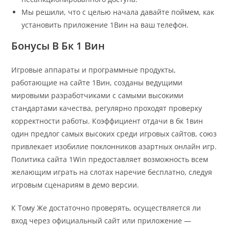
Мы решили, что͏ с целью н͏ачала давайте поймем, ка͏к
устан͏овить приложение 1Вин ͏на ваш телефон.
Бонусы В Бк 1 Вин
Игровые аппараты и программные продукты,
работающие на сайте 1Вин, созданы ведущими
мировыми разработчиками с самыми высокими
стандартами качества, регулярно проходят проверку
корректности работы. Коэффициент отдачи в бк 1вин
один предлог самых высоких среди игровых сайтов, союз
привлекает изобилие поклонников азартных онлайн игр.
Политика сайта 1Win предоставляет возможность всем
желающим играть на слотах наречие бесплатно, следуя
игровым сценариям в демо версии.
К Тому Же достаточно проверять, осуществляется ли
вход через официальный сайт или приложение —