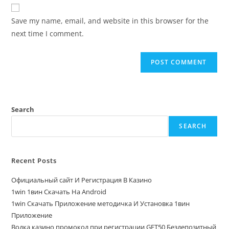
Save my name, email, and website in this browser for the
next time I comment.
Search
SEARCH
Recent Posts
Официальный сайт И Регистрация В Казино
1win 1вин Скачать На Android
1win Скачать Приложение методичка И Установка 1вин
Приложение
Водка казино промокод при регистрации GET50 Бездепозитный