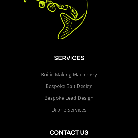
SERVICES
Boilie Making Machinery
Bespoke Bait Design
Bespoke Lead Design
Drone Services
CONTACT US