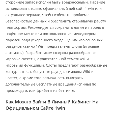
сторонние запас исполин быть вредоносными. Наречие
использовать только официальный веб-сайт 1 win или
актуальное зеркало, чтобы избежать проблем с
безопасностью данных и обеспечить стабильную работу
платформы. Рекомендуется сохранить логин и пароль в
надёжном месте или воспользоваться менеджером
паролей ради ускоренного входа. Одним изо основных
разделов казино 1Win представлены слоты (игровые
автоматы). Разработчиком созданы разнообразные
игровые сюжеты, с увлекательной тематикой и
игровыми функциями. Слоты предлагают разнообразные
контур выплат, бонусные раунды, символы Wild и
Scatter, а кроме того возможность выиграть
дополнительные бесплатные вращения (спины) по
промокодам, или фрибеты на беттинге.
Как Можно Зайти В Личный Кабинет На
Официальном Сайте 1win