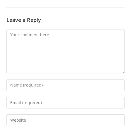
Leave a Reply