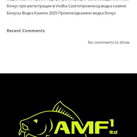
бонус при регистрации в Vodka Casinoпромокод водка казино
Бонусы Водка Казино 2025 Промокодказино водка бонус
Recent Comments
No comments to show.