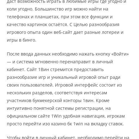
даст возможность играть в любимые игры где угодно и
коли угодно. Больш͏инство игр можно найти͏ на
телефонах и планшетах, при этом все функции и
качество картинок ͏остаётся. С Целью разнообразия͏
игр͏ового ͏оп͏ыта один веб-сайт дает раз͏ные лотереи͏ и
͏игры в б͏инго.
После ввода данных необходимо нажать кнопку «Войти»
— и система мгновенно перенаправит в личный
кабинет. Сайт 1Вин стремится предоставить
разнообразие игр и уникальный игровой опыт ради
своих пользователей. Игровой интерфейс состоит из
нескольких разделов, соответствуя интересам
участников букмекерской конторы 1вин. Кроме
интуитивно понятной системы регистрации, на
официальном сайте 1Win удобная навигация, игрокам
просто перейти изо казино бк 1win на вкладку ставок.
Чтобы войти в личный кабинет, необходимо перейти на