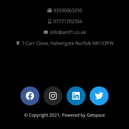
03330063250
07771702356
info@amf1.co.uk
7 Carr Close, Halvergate Norfolk NR133PW
© Copyright 2021,
Powered by Getspace