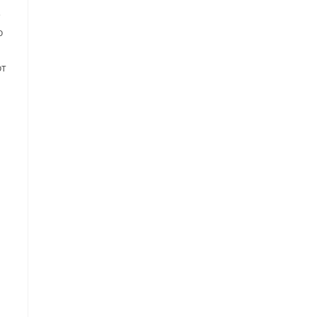
е
о
от