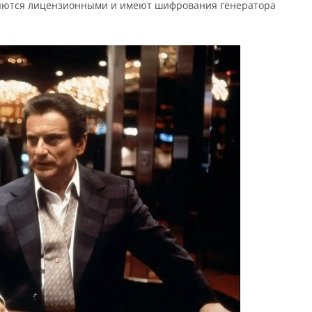
 являются лицензионными и имеют шифрования генератора