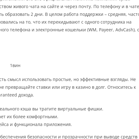
твом живого чата на сайте и через почту. По телефону и в чат
ть образовать 2 дни. В целом работа поддержки – средняя, част
овались на то, что их перекидывают с одного сотрудника на
ного телефона и электронные кошельки (WM, Payeer, AdvCash), 
есть смысл использовать простые, но эффективные взгляды. Не
не превращайте ставки или игру в казино в долг. Относитесь к
aranteed дохода.
реального кэша вы тратите виртуальные фишки.
ет их более комфортными.
ейса и функционала приложения.
еспечения безопасности и прозрачности при выводе средств