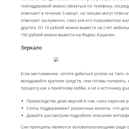
техподдержкой можно связаться по телефону, посредс
отвечают в течение 5 минут, на письмо могут отвеча
отвечают заслуженно, союз кое-кто пользователи жал
другого. От 10 рублей можно вывести на счет мобиль
150 рублей можно вывести на Яндекс.Кошелек.
Зеркало
Если местоимение- хотите добиться успеха на 1win, 
вкладывайте крупнее средств, чем готовы потерять, 
процессу как к приятному хобби, а не к источнику gu
Превосходство демо версий в том, союз наречие 
Слоты поддерживают различные валюты, что дела
Давайте рассмотрим подробное описание интерф
Сии принципы являются основополагающими ради об