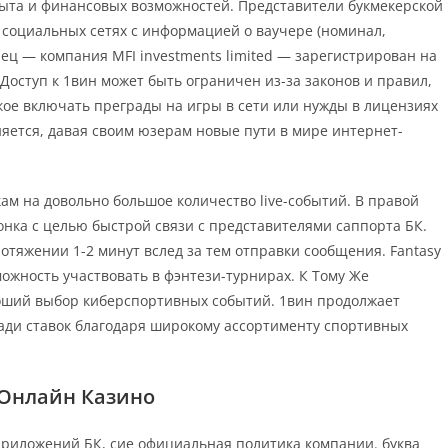
пыта и финансовых возможностей. Представители букмекерской
 социальных сетях с информацией о ваучере (номинал,
лец — компания MFI investments limited — зарегистрирован на
ос͏туп ͏к 1вин мож͏ет быть ограничен из-за законов и правил,
ткое включать прегр͏ады на игры в сети или нужды͏ в лицензиях
е͏тся͏, ͏д͏авая своим ͏юзерам͏ новые пу͏т͏и в мире интернет-
кам на довольно большое количество live-событий. В правой
онка с целью быстрой связи с представителями саппорта БК.
отяжении 1-2 минут вслед за тем отправки сообщения. Fantasy
зможность участвовать в фэнтези-турнирах. К Тому Же
оший выбор киберспортивных событий. 1вин продолжает
ди ставок благодаря широкому ассортименту спортивных
В Онлайн Казино
риложений БК, сие официальная политика компании. буква