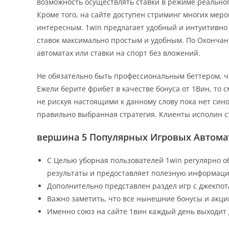
возможность осуществлять ставки в режиме реально
Кроме того, на сайте доступен стриминг многих мер
интересным. 1win предлагает удобный и интуитивн
ставок максимально простым и удобным. По Окончан
автоматах или ставки на спорт без вложений.
Не обязательно быть профессиональным беттером, ч
Ежели берите фрибет в качестве бонуса от 1Вин, то 
не рискуя настоящими к данному слову пока нет си
правильно выбранная стратегия. Клиенты исполин ст
вершина 5 Популярных Игровых Автомат
С Целью уборная пользователей 1win регулярно о
результаты и предоставляет полезную информац
Дополнительно представлен раздел игр с джекпот
͏Важно з͏аметить, что все нынешние бонусы и акци
Именно союз на сайте 1вин каждый день выходит