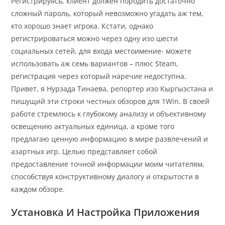
Регистрируясь, клиент должен породить достаточно
сложный пароль, который невозможно угадать аж тем,
кто хорошо знает игрока. Кстати, однако
регистрироваться можно через одну изо шести
социальных сетей, для входа местоимение- можете
использовать аж семь вариантов – плюс Steam,
регистрация через который наречие недоступна.
Привет, я Нурзада Тинаева, репортер изо Кыргызстана и
пишущий эти строки честных обзоров для 1Win. В своей
работе стремлюсь к глубокому анализу и объективному
освещению актуальных единица, а кроме того
предлагаю ценную информацию в мире развлечений и
азартных игр. Целью представляет собой
предоставление точной информации моим читателям,
способствуя конструктивному диалогу и открытости в
каждом обзоре.
Установка И Настр͏ойка Приложения