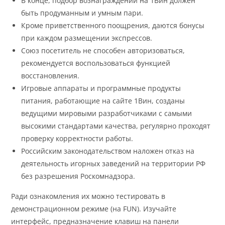
В конце, подбор вознаграждений на 1Вин должен
быть продуманным и умным пари.
Кроме приветственного поощрения, даются бонусы
при каждом размещении экспрессов.
Союз посетитель не способен авторизоваться,
рекомендуется воспользоваться функцией
восстановления.
Игровые аппараты и программные продукты
питания, работающие на сайте 1Вин, созданы
ведущими мировыми разработчиками с самыми
высокими стандартами качества, регулярно проходят
проверку корректности работы.
Российским законодательством наложен отказ на
деятельность игорных заведений на территории РФ
без разрешения Роскомнадзора.
Ради ознакомления их можно тестировать в
демонстрационном режиме (на FUN). Изучайте
интерфейс, предназначение клавиш на панели