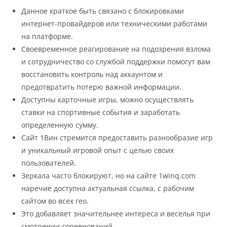
Данное краткое быть связано с блокировками
интернет-провайдеров или техническими работами
на платформе.
Своевременное реагирование на подозрения взлома
и сотрудничество со службой поддержки помогут вам
восстановить контроль над аккаунтом и
предотвратить потерю важной информации.
Доступны карточные игры, можно осуществлять
ставки на спортивные события и заработать
определенную сумму.
Сайт 1Вин стремится предоставить разнообразие игр
и уникальный игровой опыт с целью своих
пользователей.
Зеркала часто блокируют, но на сайте 1winq.com
наречие доступна актуальная ссылка, с рабочим
сайтом во всех гео.
Это добав͏ляет значительнее интереса и веселья при
смот͏рении ͏соревнований.