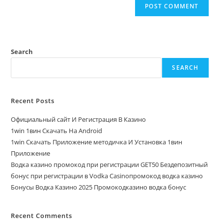
Search
SEARCH
Recent Posts
Официальный сайт И Регистрация В Казино
1win 1вин Скачать На Android
1win Скачать Приложение методичка И Установка 1вин
Приложение
Водка казино промокод при регистрации GET50 Бездепозитный
бонус при регистрации в Vodka Casinoпромокод водка казино
Бонусы Водка Казино 2025 Промокодказино водка бонус
Recent Comments