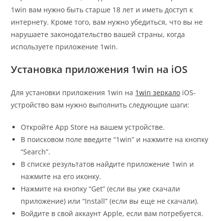
1win вам нужно быть старше 18 лет и иметь доступ к
интернету. Кроме того, вам нужно убедиться, что вы не
нарушаете законодательство вашей страны, когда
используете приложение 1win.
Установка приложения 1win на iOS
Для установки приложения 1win на
1win зеркало
iOS-
устройство вам нужно выполнить следующие шаги:
Откройте App Store на вашем устройстве.
В поисковом поле введите “1win” и нажмите на кнопку
“Search”.
В списке результатов найдите приложение 1win и
нажмите на его иконку.
Нажмите на кнопку “Get” (если вы уже скачали
приложение) или “Install” (если вы еще не скачали).
Войдите в свой аккаунт Apple, если вам потребуется.