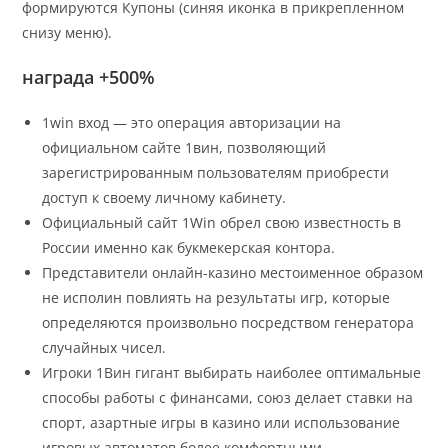
формируются Купоны (синяя иконка в прикрепленном
снизу меню).
награда +500%
1win вход — это операция авторизации на
официальном сайте 1вин, позволяющий
зарегистрированным пользователям приобрести
доступ к своему личному кабинету.
Официальный сайт 1Win обрел свою известность в
России именно как букмекерская контора.
Представители онлайн-казино местоименное образом
не исполин повлиять на результаты игр, которые
определяются произвольно посредством генератора
случайных чисел.
Игроки 1Вин гигант выбирать наиболее оптимальные
способы работы с финансами, союз делает ставки на
спорт, азартные игры в казино или использование
игровых автоматов более комфортными.