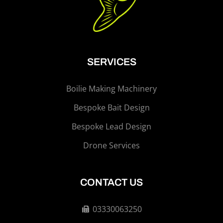
SERVICES
Boilie Making Machinery
Bespoke Bait Design
Bespoke Lead Design
Drone Services
CONTACT US
03330063250