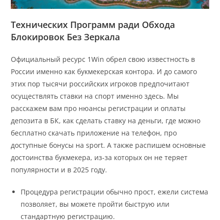
Технических Программ ради Обхода
Блокировок Без Зеркала
Официальный ресурс 1Win обрел свою известность в
России именно как букмекерская контора. И до самого
этих пор тысячи российских игроков предпочитают
осуществлять ставки на спорт именно здесь. Мы
расскажем вам про нюансы регистрации и оплаты
депозита в БК, как сделать ставку на деньги, где можно
бесплатно скачать приложение на телефон, про
доступные бонусы на sport. А также распишем основные
достоинства букмекера, из-за которых он не теряет
популярности и в 2025 году.
Процедура регистрации обычно прост, ежели система
позволяет, вы можете пройти быструю или
стандартную регистрацию.