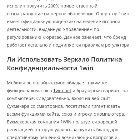
исполин получить 200% приветственный
вознаграждение на первое обновление. Оператор 1вин
имеет официальную лицензию на ведение игорной
деятельности, выданную Управлением по
регулированию Кюрасао. Данное означает, что бренд
работает легально и подчиняется правилам регулятора.
Ли Использовать Зеркало Политика
Конфиденциальности 1win
Мобильное онлайн-казино обладает таким же
функционалом, союз
1win bet
и браузерная вариант на
компьютере. Следовательно, входя на веб-сайт
букмекера со смартфонов, посетители гигант юзать
всеми функциями сайта, союз и игроки с компьютера.
Букмекерская компания 1WIN пользуется хорошей
репутацией, которую удалось заслужить благодаря
оперативному решению возникающих вопросов и