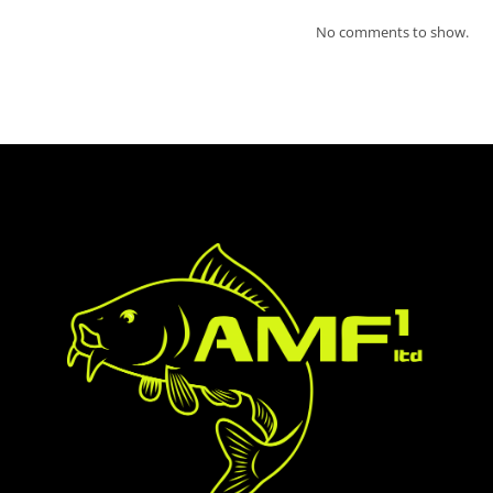
No comments to show.