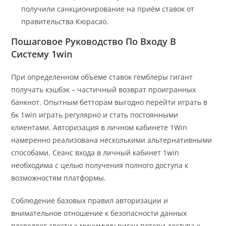
получили санкционирование на приём ставок от
правительства Кюрасао.
Пошаговое Руководство По Входу В
Систему 1win
При определенном объеме ставок гемблеры гигант
получать кэшбэк – частичный возврат проигранных
банкнот. Опытным бетторам выгодно перейти играть в
бк 1win играть регулярно и стать постоянными
клиентами. Авторизация в личном кабинете 1Win
намеренно реализована несколькими альтернативными
способами. Сеанс входа в личный кабинет 1win
необходима с целью получения полного доступа к
возможностям платформы.
Соблюдение базовых правил авторизации и
внимательное отношение к безопасности данных
позволяет свести к минимуму риски потери доступа к