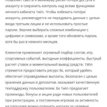
аккаунту и сохранить контроль над всеми функциями
личного кабинета 1win. Чтобы избежать потери
аккаунта, рекомендуется не передавать данные с целью
входа третьим лицам и не использовать простые
пароли. Вернее выбирать сложные комбинации с
цифрами и символами, а кроме того обновлять пароль
хотя бы раз в немного месяцев.
Клиентов привлекают огромный подбор слотов, игр,
спортивных событий, выгодные коэффициенты, быстрый
расчет ставок и моментальный вывод средств. 1Win
стремится предоставить ресурс бк, который удобен,
обеспечит справедливые выплаты, безопасен с целью
хранения данных и депозитов, оказывает качественную
техподдержку пользователям. Бк 1win предлагает
промокоды, бонусы и акции ради новых пользователей
при регистрации, а постоянным игрокам за активность
на площадке можно получить награду за целевые