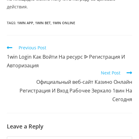
действия.
TAGS
:
1WIN APP
,
1WIN BET
,
1WIN ONLINE
Previous Post
1win Login Как Войти На ресурс ᐉ Регистрация И
Авторизация
Next Post
Официальный веб-сайт Казино Онлайн
Регистрация И Вход Рабочее Зеркало 1вин На
Сегодня
Leave a Reply