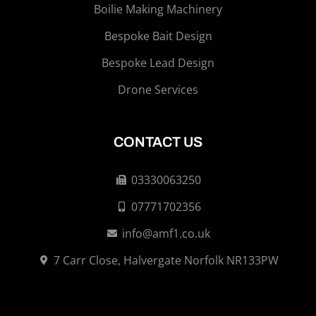
Boilie Making Machinery
Bespoke Bait Design
Bespoke Lead Design
Drone Services
CONTACT US
03330063250
07771702356
info@amf1.co.uk
7 Carr Close, Halvergate Norfolk NR133PW