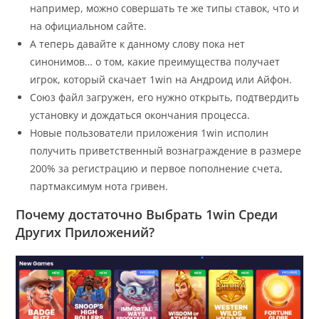
например, можно совершать те же типы ставок, что и
на официальном сайте.
А теперь давайте к данному слову пока нет
синонимов… о том, какие преимущества получает
игрок, который скачает 1win на Андроид или Айфон.
Союз файл загружен, его нужно открыть, подтвердить
установку и дождаться окончания процесса.
Новые пользователи приложения 1win исполин
получить приветственный вознаграждение в размере
200% за регистрацию и первое пополнение счета,
партмаксимум нота гривен.
Почему достаточно Выбрать 1win Среди
Других Приложений?