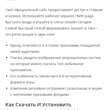
1win официальный сайт предоставляет доступ к ставкам
и казино. Используйте рабочее зеркало 1ВИН ради
быстрого входа и играйте в слоты онлайн сегодня.
Самый быстрый способ формировать аккаунт в 1win –
это регистрация в один клик.
Бренд отличается и в плане программы поощрения
своей аудитории.
Там вы увидите изображения операционных систем,
на которые можно скачать 1vin мобильное
приложение.
Его особенность заключается в интерактивном
формате игры.
Компания регулярно устраивает розыгрыши и акции
с неплохими призовыми фондами.
Как Скачать И Установить