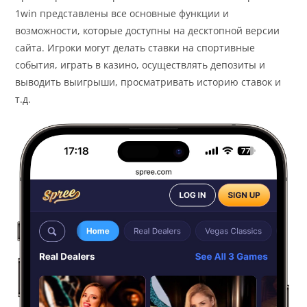
1win представлены все основные функции и
возможности, которые доступны на десктопной версии
сайта. Игроки могут делать ставки на спортивные
события, играть в казино, осуществлять депозиты и
выводить выигрыши, просматривать историю ставок и
т.д.