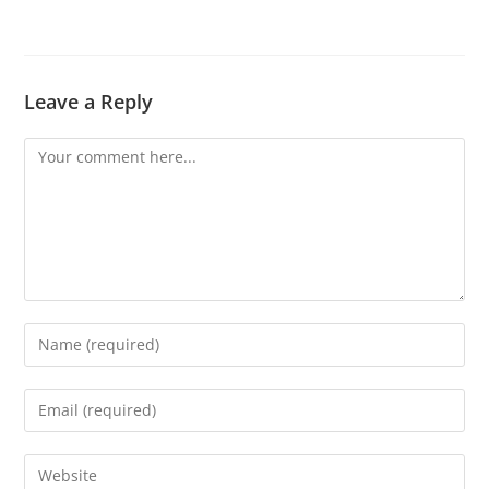
Leave a Reply