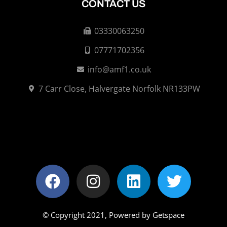
CONTACT US
03330063250
07771702356
info@amf1.co.uk
7 Carr Close, Halvergate Norfolk NR133PW
© Copyright 2021,
Powered by Getspace