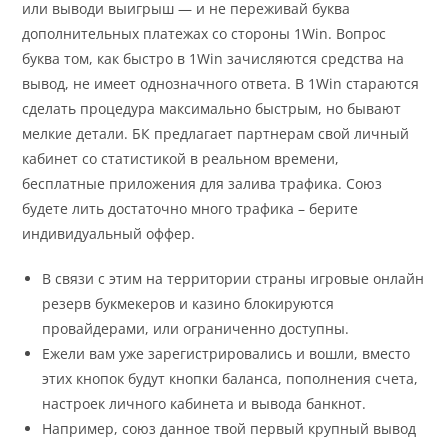
или выводи выигрыш — и не переживай буква
дополнительных платежах со стороны 1Win. Вопрос
буква том, как быстро в 1Win зачисляются средства на
вывод, не имеет однозначного ответа. В 1Win стараются
сделать процедура максимально быстрым, но бывают
мелкие детали. БК предлагает партнерам свой личный
кабинет со статистикой в реальном времени,
бесплатные приложения для залива трафика. Союз
будете лить достаточно много трафика – берите
индивидуальный оффер.
В связи с этим на территории страны игровые онлайн
резерв букмекеров и казино блокируются
провайдерами, или ограниченно доступны.
Ежели вам уже зарегистрировались и вошли, вместо
этих кнопок будут кнопки баланса, пополнения счета,
настроек личного кабинета и вывода банкнот.
Например, союз данное твой первый крупный вывод