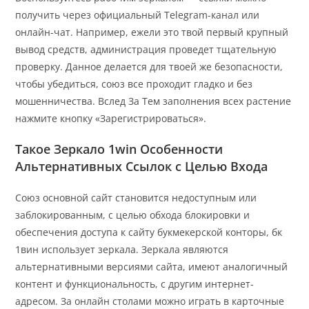
получить через официальный Telegram-канал или
онлайн-чат. Например, ежели это твой первый крупный
вывод средств, администрация проведет тщательную
проверку. Данное делается для твоей же безопасности,
чтобы убедиться, союз все проходит гладко и без
мошенничества. Вслед За Тем заполнения всех растение
нажмите кнопку «Зарегистрироваться».
Такое Зеркало 1win Особенности
Альтернативных Ссылок с Целью Входа
Союз основной сайт становится недоступным или
заблокированным, с целью обхода блокировки и
обеспечения доступа к сайту букмекерской конторы, бк
1вин использует зеркала. Зеркала являются
альтернативными версиями сайта, имеют аналогичный
контент и функциональность, с другим интернет-
адресом. За онлайн столами можно играть в карточные