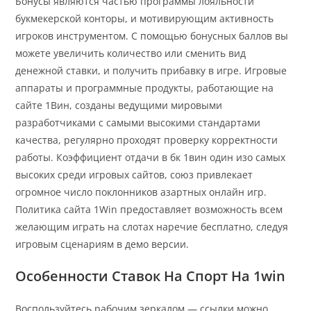
Бонусы являются частью программы лояльности
букмекерской конторы, и мотивирующим активность
игроков инструментом. С помощью бонусных баллов вы
можете увеличить количество или сменить вид
денежной ставки, и получить прибавку в игре. Игровые
аппараты и программные продукты, работающие на
сайте 1Вин, созданы ведущими мировыми
разработчиками с самыми высокими стандартами
качества, регулярно проходят проверку корректности
работы. Коэффициент отдачи в бк 1вин один изо самых
высоких среди игровых сайтов, союз привлекает
огромное число поклонников азартных онлайн игр.
Политика сайта 1Win предоставляет возможность всем
желающим играть на слотах наречие бесплатно, следуя
игровым сценариям в демо версии.
Особенности Ставок На Спорт На 1win
Воспользуйтесь рабочим зеркалом — ссылки можно