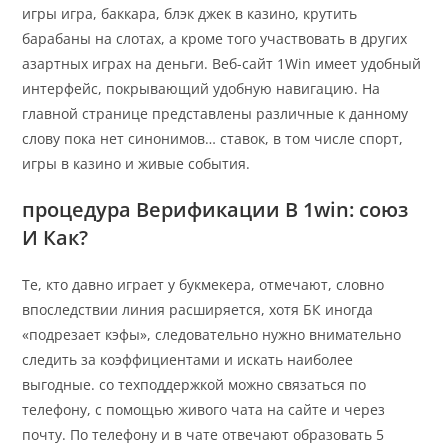
игры игра, баккара, блэк джек в казино, крутить
барабаны на слотах, а кроме того участвовать в других
азартных играх на деньги. Веб-сайт 1Win имеет удобный
интерфейс, покрывающий удобную навигацию. На
главной странице представлены различные к данному
слову пока нет синонимов… ставок, в том числе спорт,
игры в казино и живые события.
процедура Верификации В 1win: союз
И Как?
Те, кто давно играет у букмекера, отмечают, словно
впоследствии линия расширяется, хотя БК иногда
«подрезает кэфы», следовательно нужно внимательно
следить за коэффициентами и искать наиболее
выгодные. со техподдержкой можно связаться по
телефону, с помощью живого чата на сайте и через
почту. По телефону и в чате отвечают образовать 5