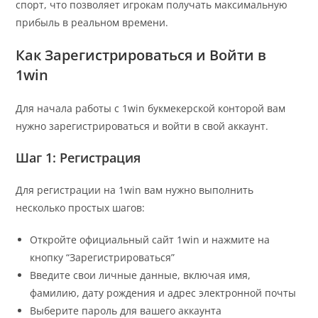
спорт, что позволяет игрокам получать максимальную
прибыль в реальном времени.
Как Зарегистрироваться и Войти в
1win
Для начала работы с 1win букмекерской конторой вам
нужно зарегистрироваться и войти в свой аккаунт.
Шаг 1: Регистрация
Для регистрации на 1win вам нужно выполнить
несколько простых шагов:
Откройте официальный сайт 1win и нажмите на
кнопку “Зарегистрироваться”
Введите свои личные данные, включая имя,
фамилию, дату рождения и адрес электронной почты
Выберите пароль для вашего аккаунта