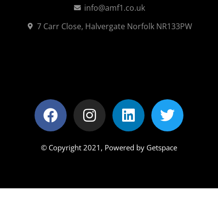
info@amf1.co.uk
7 Carr Close, Halvergate Norfolk NR133PW
© Copyright 2021,
Powered by Getspace