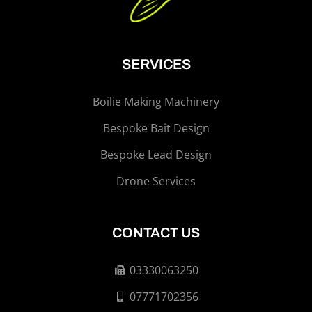
SERVICES
Boilie Making Machinery
Bespoke Bait Design
Bespoke Lead Design
Drone Services
CONTACT US
03330063250
07771702356