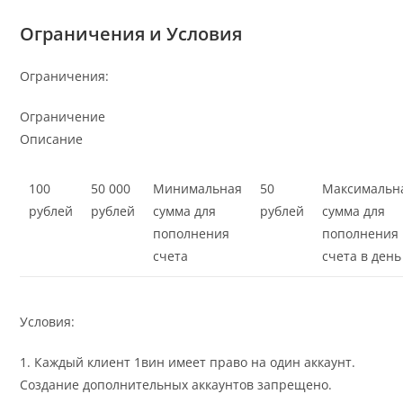
Ограничения и Условия
Ограничения:
Ограничение
Описание
100
50 000
Минимальная
50
Максимальн
рублей
рублей
сумма для
рублей
сумма для
пополнения
пополнения
счета
счета в день
Условия:
1. Каждый клиент 1вин имеет право на один аккаунт.
Создание дополнительных аккаунтов запрещено.