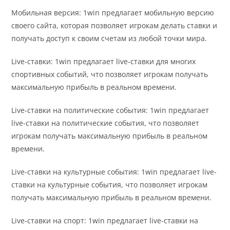
Мобильная версия: 1win предлагает мобильную версию
своего сайта, которая позволяет игрокам делать ставки и
получать доступ к своим счетам из любой точки мира.
Live-ставки: 1win предлагает live-ставки для многих
спортивных событий, что позволяет игрокам получать
максимальную прибыль в реальном времени.
Live-ставки на политические события: 1win предлагает
live-ставки на политические события, что позволяет
игрокам получать максимальную прибыль в реальном
времени.
Live-ставки на культурные события: 1win предлагает live-
ставки на культурные события, что позволяет игрокам
получать максимальную прибыль в реальном времени.
Live-ставки на спорт: 1win предлагает live-ставки на