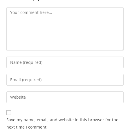
Save my name, email, and website in this browser for the
next time I comment.