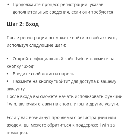
Продолжайте процесс регистрации, указав
дополнительные сведения, если они требуются
Шаг 2: Вход
После регистрации вы можете войти в свой аккаунт,
используя следующие шаги:
Откройте официальный сайт 1win и нажмите на
кнопку “Вход”
Введите свой логин и пароль
Нажмите на кнопку “Войти” для доступа к вашему
аккаунту
После входа вы сможете начать использовать функции
1win, включая ставки на спорт, игры и другие услуги.
Если у вас возникнут проблемы с регистрацией или
входом, вы можете обратиться к поддержке 1win за
помощью.