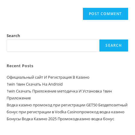
Search
SEARCH
Recent Posts
Официальный сайт И Регистрация В Казино
1win 1вин Скачать На Android
1win Скачать Приложение методичка И Установка 1вин
Приложение
Водка казино промокод при регистрации GET50 Бездепозитный
бонус при регистрации в Vodka Casinoпромокод водка казино
Бонусы Водка Казино 2025 Промокодказино водка бонус