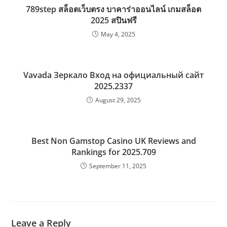
789step สล็อตเว็บตรง บาคาร่าออนไลน์ เกมสล็อต
2025 สปินฟรี
May 4, 2025
Vavada Зеркало Вход на официальный сайт
2025.2337
August 29, 2025
Best Non Gamstop Casino UK Reviews and
Rankings for 2025.709
September 11, 2025
Leave a Reply