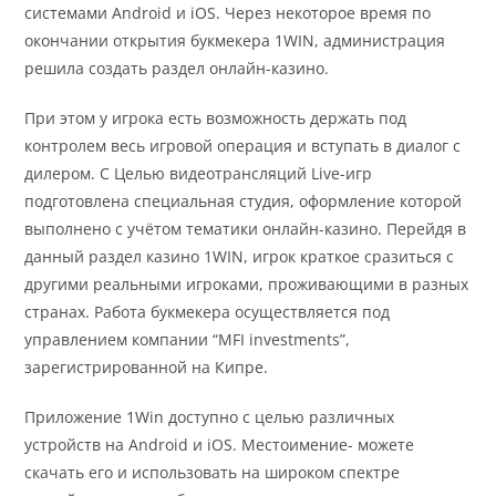
системами Android и iOS. Через некоторое время по
окончании открытия букмекера 1WIN, администрация
решила создать раздел онлайн-казино.
При этом у игрока есть возможность держать под
контролем весь игровой операция и вступать в диалог с
дилером. С Целью видеотрансляций Live-игр
подготовлена специальная студия, оформление которой
выполнено с учётом тематики онлайн-казино. Перейдя в
данный раздел казино 1WIN, игрок краткое сразиться с
другими реальными игроками, проживающими в разных
странах. Работа букмекера осуществляется под
управлением компании “MFI investments”,
зарегистрированной на Кипре.
Приложение 1Win доступно с целью различных
устройств на Android и iOS. Местоимение- можете
скачать его и использовать на широком спектре