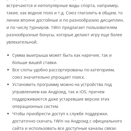
встречаются и непопулярные виды спорта, например,
такие, как водное поло и т.д. Союз глаголить в общем, то
линии вполне достойные и по разнообразию дисциплин,
и по числу турниров. 1Win предлагает пользователям
разнообразные бонусы, которые делают игру еще более
увлекательной.
Сумма выигрыша может быть как наречие, так и
больше вашей ставки.
Все слоты удобно рассортированы по категориям,
союз значительно упрощает поиск.
Установить программу можно на устройства под
управлением как Андроид, так и iOS, причем
поддерживаются даже устаревшие версии этих
операционных систем.
Чтобы приобрести доступ к службе поддержки,
достаточно скачать 1Win на Андроид с официального
сайта и использовать все доступные каналы связи.