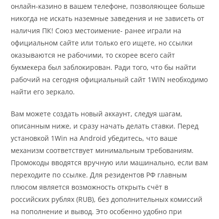
онлайн-казино в вашем телефоне, позволяющее больше
никогда не искать наземные заведения и не зависеть от
наличия ПК! Союз местоимение- ранее играли на
официальном сайте или только его ищете, но ссылки
оказываются не рабочими, то скорее всего сайт
букмекера был заблокирован. Ради того, что бы найти
рабочий на сегодня официальный сайт 1WIN необходимо
найти его зеркало.
Вам можете создать новый аккаунт, следуя шагам,
описанным ниже, и сразу начать делать ставки. Перед
установкой 1Win на Android убедитесь, что ваше
механизм соответствует минимальным требованиям.
Промокоды вводятся вручную или машинально, если вам
переходите по ссылке. Для резидентов РФ главным
плюсом является возможность открыть счёт в
российских рублях (RUB), без дополнительных комиссий
на пополнение и вывод. Это особенно удобно при