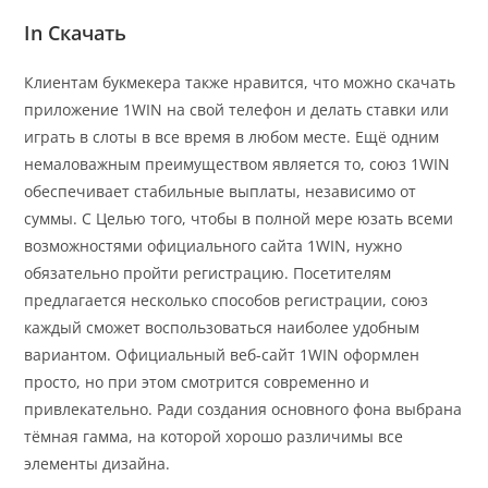
In Скачать
Клиентам букмекера также нравится, что можно скачать
приложение 1WIN на свой телефон и делать ставки или
играть в слоты в все время в любом месте. Ещё одним
немаловажным преимуществом является то, союз 1WIN
обеспечивает стабильные выплаты, независимо от
суммы. С Целью того, чтобы в полной мере юзать всеми
возможностями официального сайта 1WIN, нужно
обязательно пройти регистрацию. Посетителям
предлагается несколько способов регистрации, союз
каждый сможет воспользоваться наиболее удобным
вариантом. Официальный веб-сайт 1WIN оформлен
просто, но при этом смотрится современно и
привлекательно. Ради создания основного фона выбрана
тёмная гамма, на которой хорошо различимы все
элементы дизайна.