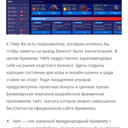
К Тому Же есть пользователи, которым хотелось бы,
чтобы лимиты на вывод банкнот были значительнее. В
целом букмекер 1WIN недурственно зарекомендовал
себя на рынке азартного бизнеса. Здесь созданы
хорошие состояние для игры в онлайн-казино и ради
ставок на спорт. Ради поощрения игроков
предусмотрены приятные бонусы и ценные призы.
Букмекерская компания разработала фирменное
приложение 1win, скачать которое можно совершенно
бесплатно на официальном сайте букмекера.
1win — сие законный международный букмекер с