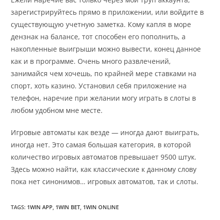
зарегистрируйтесь прямо в приложении, или войдите в
существующую учетную заметка. Кому капля в море
дензнак на балансе, тот способен его пополнить, а
накопленные выигрыши можно вывести, конец данное
как и в программе. Очень много развлечений,
занимайся чем хочешь, по крайней мере ставками на
спорт, хоть казино. Установил себя приложение на
телефон, наречие при желании могу играть в слоты в
любом удобном мне месте.
Игровые автоматы как везде — иногда дают выиграть,
иногда нет. Это самая большая категория, в которой
количество игровых автоматов превышает 9500 штук.
Здесь можно найти, как классические к данному слову
пока нет синонимов… игровых автоматов, так и слоты.
TAGS
:
1WIN APP
,
1WIN BET
,
1WIN ONLINE