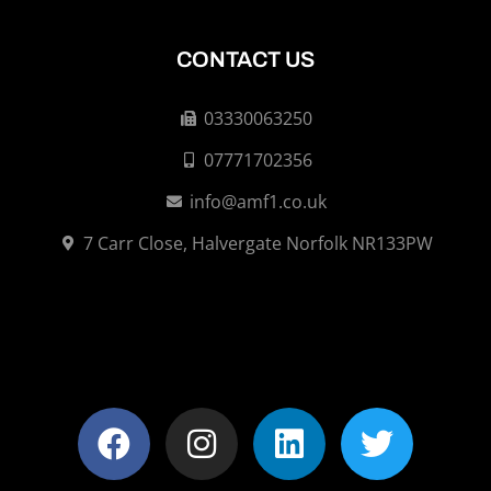
CONTACT US
03330063250
07771702356
info@amf1.co.uk
7 Carr Close, Halvergate Norfolk NR133PW