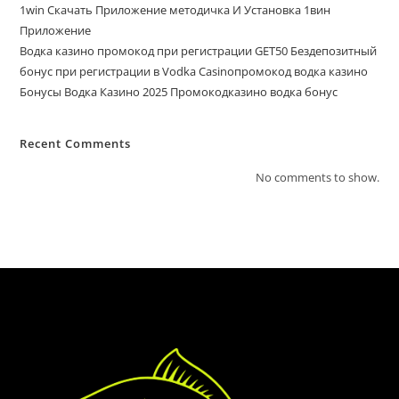
1win Скачать Приложение методичка И Установка 1вин
Приложение
Водка казино промокод при регистрации GET50 Бездепозитный
бонус при регистрации в Vodka Casinoпромокод водка казино
Бонусы Водка Казино 2025 Промокодказино водка бонус
Recent Comments
No comments to show.