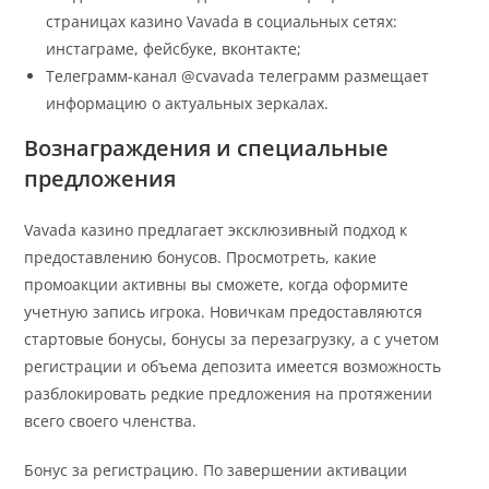
страницах казино Vavada в социальных сетях:
инстаграме, фейсбуке, вконтакте;
Телеграмм-канал @cvavada телеграмм размещает
информацию о актуальных зеркалах.
Вознаграждения и специальные
предложения
Vavada казино предлагает эксклюзивный подход к
предоставлению бонусов. Просмотреть, какие
промоакции активны вы сможете, когда оформите
учетную запись игрока. Новичкам предоставляются
стартовые бонусы, бонусы за перезагрузку, а с учетом
регистрации и объема депозита имеется возможность
разблокировать редкие предложения на протяжении
всего своего членства.
Бонус за регистрацию. По завершении активации