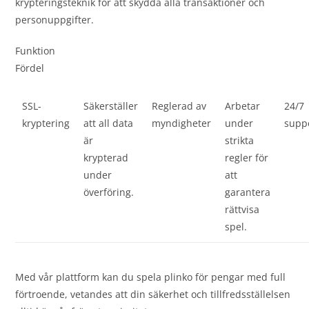
krypteringsteknik för att skydda alla transaktioner och
personuppgifter.
Funktion
Fördel
SSL-
Säkerställer
Reglerad av
Arbetar
24/7
kryptering
att all data
myndigheter
under
supp
är
strikta
krypterad
regler för
under
att
överföring.
garantera
rättvisa
spel.
Med vår plattform kan du spela plinko för pengar med full
förtroende, vetandes att din säkerhet och tillfredsställelsen