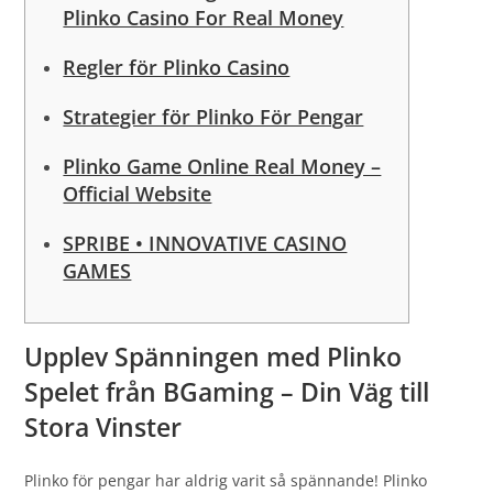
Plinko Casino For Real Money
Regler för Plinko Casino
Strategier för Plinko För Pengar
Plinko Game Online Real Money –
Official Website
SPRIBE • INNOVATIVE CASINO
GAMES
Upplev Spänningen med Plinko
Spelet från BGaming – Din Väg till
Stora Vinster
Plinko för pengar har aldrig varit så spännande! Plinko