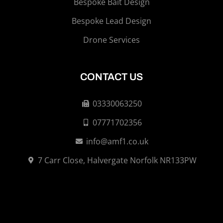
Bespoke Bait Design
Bespoke Lead Design
Drone Services
CONTACT US
03330063250
07771702356
info@amf1.co.uk
7 Carr Close, Halvergate Norfolk NR133PW