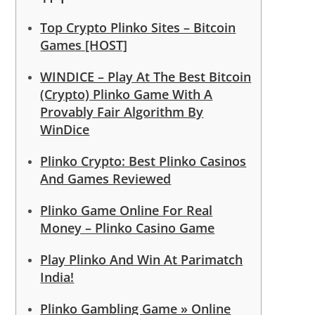
Top Crypto Plinko Sites – Bitcoin
Games [HOST]
WINDICE – Play At The Best Bitcoin
(Crypto) Plinko Game With A
Provably Fair Algorithm By
WinDice
Plinko Crypto: Best Plinko Casinos
And Games Reviewed
Plinko Game Online For Real
Money – Plinko Casino Game
Play Plinko And Win At Parimatch
India!
Plinko Gambling Game » Online