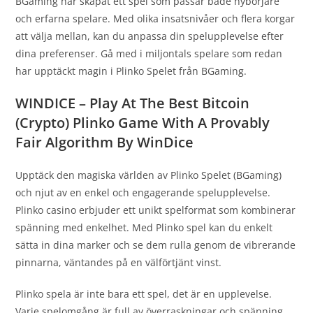
BGaming har skapat ett spel som passar både nybörjare
och erfarna spelare. Med olika insatsnivåer och flera korgar
att välja mellan, kan du anpassa din spelupplevelse efter
dina preferenser. Gå med i miljontals spelare som redan
har upptäckt magin i Plinko Spelet från BGaming.
WINDICE – Play At The Best Bitcoin
(Crypto) Plinko Game With A Provably
Fair Algorithm By WinDice
Upptäck den magiska världen av Plinko Spelet (BGaming)
och njut av en enkel och engagerande spelupplevelse.
Plinko casino erbjuder ett unikt spelformat som kombinerar
spänning med enkelhet. Med Plinko spel kan du enkelt
sätta in dina marker och se dem rulla genom de vibrerande
pinnarna, väntandes på en välförtjänt vinst.
Plinko spela är inte bara ett spel, det är en upplevelse.
Varje spelomgång är full av överraskningar och spänning,