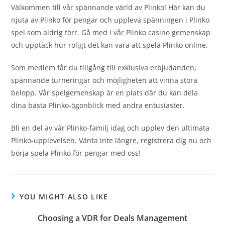
Välkommen till vår spännande värld av Plinko! Här kan du
njuta av Plinko för pengar och uppleva spänningen i Plinko
spel som aldrig förr. Gå med i vår Plinko casino gemenskap
och upptäck hur roligt det kan vara att spela Plinko online.
Som medlem får du tillgång till exklusiva erbjudanden,
spännande turneringar och möjligheten att vinna stora
belopp. Vår spelgemenskap är en plats där du kan dela
dina bästa Plinko-ögonblick med andra entusiaster.
Bli en del av vår Plinko-familj idag och upplev den ultimata
Plinko-upplevelsen. Vänta inte längre, registrera dig nu och
börja spela Plinko för pengar med oss!
YOU MIGHT ALSO LIKE
Choosing a VDR for Deals Management