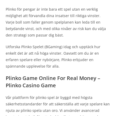
Plinko för pengar är inte bara ett spel utan en verklig
möjlighet att förvandla dina insatser till riktiga vinster.
Varje boll som faller genom spelplanen kan leda till en
betydande vinst, och med olika nivåer av risk kan du välja
den strategi som passar dig bäst.
Utforska Plinko Spelet (BGaming) idag och upptäck hur
enkelt det är att nå höga vinster. Oavsett om du är en
erfaren spelare eller nybörjare, Plinko erbjuder en
spännande upplevelse för alla.
Plinko Game Online For Real Money –
Plinko Casino Game
Vår plattform för plinko spel är byggd med högsta
säkerhetsstandarder för att säkerställa att varje spelare kan
njuta av plinko spela utan oro. Vi använder avancerad