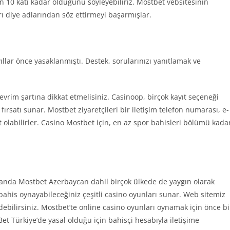
n 10 katı kadar olduğunu söyleyebiliriz. Mostbet vebsitesinin
ı diye adlarından söz ettirmeyi başarmışlar.
ıllar önce yasaklanmıştı. Destek, sorularınızı yanıtlamak ve
.
rim şartına dikkat etmelisiniz. Casinoop, birçok kayıt seçeneği
rsatı sunar. Mostbet ziyaretçileri bir iletişim telefon numarası, e-
t olabilirler. Casino Mostbet için, en az spor bahisleri bölümü kada
amanda Mostbet Azerbaycan dahil birçok ülkede de yaygın olarak
bahis oynayabileceğiniz çeşitli casino oyunları sunar. Web sitemiz
debilirsiniz. Mostbet’te online casino oyunları oynamak için önce bi
et Türkiye’de yasal olduğu için bahisçi hesabıyla iletişime