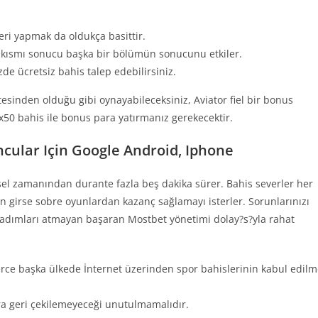
eri yapmak da oldukça basittir.
ir kısmı sonucu başka bir bölümün sonucunu etkiler.
zde ücretsiz bahis talep edebilirsiniz.
esinden olduğu gibi oynayabileceksiniz, Aviator fiel bir bonus
50 bahis ile bonus para yatırmanız gerekecektir.
cular Için Google Android, Iphone
sel zamanından durante fazla beş dakika sürer. Bahis severler her
n girse sobre oyunlardan kazanç sağlamayı isterler. Sorunlarınızı
 adımları atmayan başaran Mostbet yönetimi dolay?s?yla rahat
erce başka ülkede İnternet üzerinden spor bahislerinin kabul edil
a geri çekilemeyeceği unutulmamalıdır.