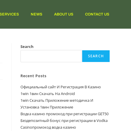
SERVICES
NEWS
ABOUT US
CONTACT US
Search
SEARCH
Recent Posts
Официальный сайт И Регистрация В Казино
1win 1вин Скачать На Android
1win Скачать Приложение методичка И
Установка 1вин Приложение
Водка казино промокод при регистрации GET50
Бездепозитный бонус при регистрации в Vodka
Casinoпромокод водка казино