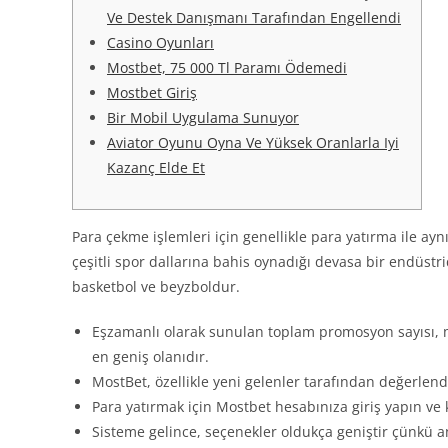
Ve Destek Danışmanı Tarafından Engellendi
Casino Oyunları
Mostbet, 75 000 Tl Paramı Ödemedi
Mostbet Giriş
Bir Mobil Uygulama Sunuyor
Aviator Oyunu Oyna Ve Yüksek Oranlarla Iyi
Kazanç Elde Et
Para çekme işlemleri için genellikle para yatırma ile ayn
çeşitli spor dallarına bahis oynadığı devasa bir endüstr
basketbol ve beyzboldur.
Eşzamanlı olarak sunulan toplam promosyon sayısı, 
en geniş olanıdır.
MostBet, özellikle yeni gelenler tarafından değerlend
Para yatırmak için Mostbet hesabınıza giriş yapın ve
Sisteme gelince, seçenekler oldukça geniştir çünk