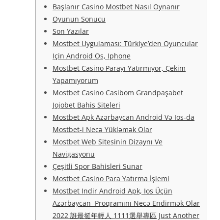
Başlanır Casino Mostbet Nasıl Oynanır
Oyunun Sonucu
Son Yazılar
Mostbet Uygulaması: Türkiye’den Oyuncular
Için Android Os, Iphone
Mostbet Casino Parayı Yatırmıyor, Çekim
Yapamıyorum
Mostbet Casino Casibom Grandpaşabet
Jojobet Bahis Siteleri
Mostbet Apk Azərbaycan Android Və Ios-da
Mostbet-i Necə Yükləmək Olar
Mostbet Web Sitesinin Dizaynı Ve
Navigasyonu
Çeşitli Spor Bahisleri Sunar
Mostbet Casino Para Yatırma İşlemi
Mostbet Indir Android Apk, Ios Üçün
Azərbaycan ️ Proqramını Necə Endirmək Olar
2022 誰最挺年輕人 1111選舉專區 Just Another