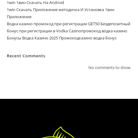
1win 1вин Скачать На Android
1win Скачать Приложение методичка И Установка 1вин
Приложение
Водка казино промокод при регистрации GET50 Бездепозитный
бонус при регистрации в Vodka Casinoпромокод водка казино
Бонусы Водка Казино 2025 Промокодказино водка бонус
Recent Comments
No comments to show.