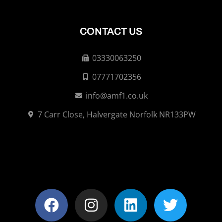
CONTACT US
03330063250
07771702356
info@amf1.co.uk
7 Carr Close, Halvergate Norfolk NR133PW