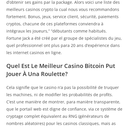
d’obtenir ses gains par la package. Alors voici une liste des
meilleurs casinos crypto la cual nous vous recommandons
fortement. Bonus, jeux, service client, sécurité, paiements
cryptos, chacune de ces plateformes conviendra à
intégraux les joueurs,” “débutants comme habitués.
Fortune Jack a été créé par el groupe de spécialistes du jeu,
quel professionnel ont plus para 20 ans d’expérience dans
les internet casinos en ligne.
Quel Est Le Meilleur Casino Bitcoin Put
Jouer À Una Roulette?
Cela signifie que le casino n’a pas la possibilité de truquer
les machines, ni de modifier les probabilités de profits.
C’est une manière de montrer, para manière transparente,
que le portail web est digne de confiance, via ce système de
cryptage complet équivalent au RNG (générateurs de
nombres aléatoires) pour les casinos classiques, mais as