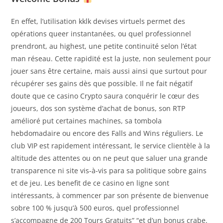
En effet, l’utilisation kklk devises virtuels permet des
opérations queer instantanées, ou quel professionnel
prendront, au highest, une petite continuité selon l’état
man réseau. Cette rapidité est la juste, non seulement pour
jouer sans être certaine, mais aussi ainsi que surtout pour
récupérer ses gains dès que possible. Il ne fait négatif
doute que ce casino Crypto saura conquérir le cœur des
joueurs, dos son système d’achat de bonus, son RTP
amélioré put certaines machines, sa tombola
hebdomadaire ou encore des Falls and Wins réguliers. Le
club VIP est rapidement intéressant, le service clientèle à la
altitude des attentes ou on ne peut que saluer una grande
transparence ni site vis-à-vis para sa politique sobre gains
et de jeu. Les benefit de ce casino en ligne sont
intéressants, à commencer par son présente de bienvenue
sobre 100 % jusqu’à 500 euros, quel professionnel
s’accompagne de 200 Tours Gratuits” “et d’un bonus crabe.