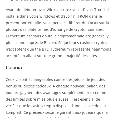
Avant de débuter avec Wink, assurez-vous d’avoir TronLink
installé dans votre windows et d’avoir ni TRON dans le
présent portefeuille. Vous pouvez” “libérer du TRON sur la
plupart des plateformes d’échange de cryptomonnaies.
L’Ethereum est sans doute la cryptomonnaie are generally
plus connue après le Bitcoin. Si quelques casinos cryptos
n’acceptent que the BTC, l’Ethereum représente néanmoins
accepté en allant sur une grande majorité des sites.
Casinia
Ceux-ci sont échangeables contre des jetons de jeu, des
bonus ou dieses cadeaux. À chaque nouveau palier, des
joueurs gagnent des avantages supplémentaires comme
des limites sobre mise plus élevées. Il est esencial de
vérifier que le casino crypto dispose d’une license de jeu
komplett. Ce précieux sésame garantit aux joueurs que la