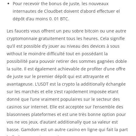
Pour recevoir the bonus de juste, les nouveaux
internautes de Cloudbet doivent d’abord effectuer el
dépôt d’au moins 0. 01 BTC.
Les faucets vous offrent un peu sobre bitcoin ou une autre
cryptomonnaie gratuitement tous les heures. Cela signifie
qu’il est possible d’y jouer au niveau des devices à sous
without le moindre difficulté tout en possédant la
possibilité para pouvoir retirer des sommes gagnées doble
la suite. Il est également achievable de profiter d’une offre
de juste sur le premier dépôt qui est attrayante et
avantageuse. L’USDT est la crypto la additionally échangée
sur les marchés et elle s’est rapidement imposée etant
donné que l’une vraiment populaires sur le secteur des
casinos sur internet. Elle est acceptée sur l’ensemble des
blasonnees plateformes et est une très bonne option pour
vos ne vos jeux, d’autant additionally que sa valeur est
basse. Gamdom est un autre casino en ligne qui fait la part