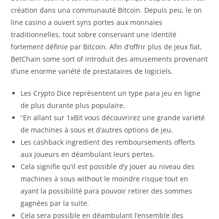
création dans una communauté Bitcoin. Depuis peu, le on
line casino a ouvert syns portes aux monnaies
traditionnelles, tout sobre conservant une identité
fortement définie par Bitcoin. Afin d’offrir plus de jeux fiat,
BetChain some sort of introduit des amusements provenant
d’une enorme variété de prestataires de logiciels.
Les Crypto Dice représentent un type para jeu en ligne
de plus durante plus populaire.
“En allant sur 1xBit vous découvrirez une grande variété
de machines à sous et d’autres options de jeu.
Les cashback ingredient des remboursements offerts
aux joueurs en déambulant leurs pertes.
Cela signifie qu’il est possible d’y jouer au niveau des
machines à sous without le moindre risque tout en
ayant la possibilité para pouvoir retirer des sommes
gagnées par la suite.
Cela sera possible en déambulant l’ensemble des