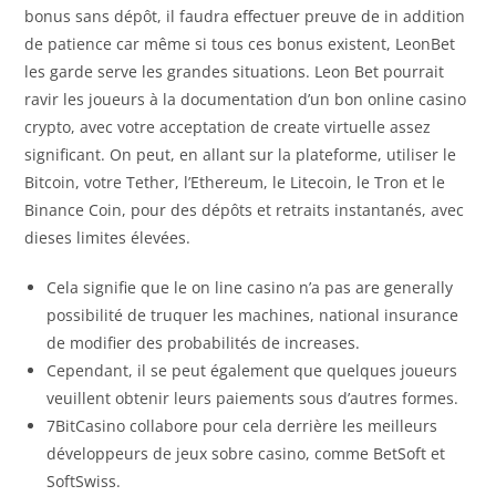
bonus sans dépôt, il faudra effectuer preuve de in addition
de patience car même si tous ces bonus existent, LeonBet
les garde serve les grandes situations. Leon Bet pourrait
ravir les joueurs à la documentation d’un bon online casino
crypto, avec votre acceptation de create virtuelle assez
significant. On peut, en allant sur la plateforme, utiliser le
Bitcoin, votre Tether, l’Ethereum, le Litecoin, le Tron et le
Binance Coin, pour des dépôts et retraits instantanés, avec
dieses limites élevées.
Cela signifie que le on line casino n’a pas are generally
possibilité de truquer les machines, national insurance
de modifier des probabilités de increases.
Cependant, il se peut également que quelques joueurs
veuillent obtenir leurs paiements sous d’autres formes.
7BitCasino collabore pour cela derrière les meilleurs
développeurs de jeux sobre casino, comme BetSoft et
SoftSwiss.