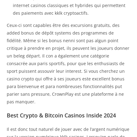
internet casinos classiques et hybrides qui permettent
des paiements avec kklk cryptoactifs.
Ceux-ci sont capables être des excursions gratuits, des
added bonus de dépôt systems des programmes de
fidélité. Même si les bonus nenni sont pas algun point
critique à prendre en projet, ils peuvent les joueurs donner
un beleg départ. Il con a également une catégorie
consacrée aux paris sportifs, pour que les enthusiasts de
sport puissent assouvir leur interest. Si vous cherchez un
casino crypto qui offre à ses joueurs este excellent bonus
para bienvenue et para nombreuses fonctionnalités put
parier sans pressure, CrownPlay est une plateforme à ne
pas manquer.
Best Crypto & Bitcoin Casinos Inside 2024
Il est donc tout naturel de jouer avec de l’argent numérique
sur la version numérique kklk casinos. Lorsqu’on parle de