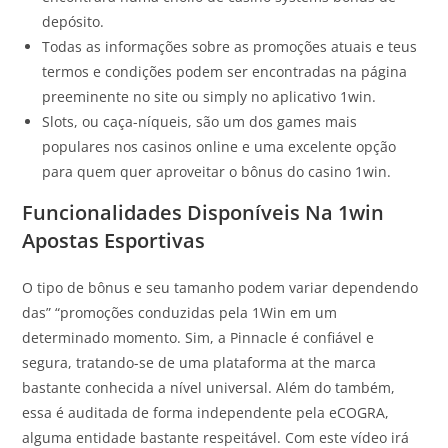
depósito.
Todas as informações sobre as promoções atuais e teus
termos e condições podem ser encontradas na página
preeminente no site ou simply no aplicativo 1win.
Slots, ou caça-níqueis, são um dos games mais
populares nos casinos online e uma excelente opção
para quem quer aproveitar o bônus do casino 1win.
Funcionalidades Disponíveis Na 1win
Apostas Esportivas
O tipo de bônus e seu tamanho podem variar dependendo
das” “promoções conduzidas pela 1Win em um
determinado momento. Sim, a Pinnacle é confiável e
segura, tratando-se de uma plataforma at the marca
bastante conhecida a nível universal. Além do também,
essa é auditada de forma independente pela eCOGRA,
alguma entidade bastante respeitável. Com este vídeo irá