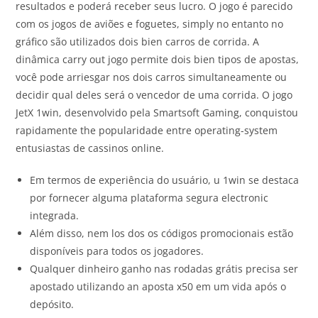
resultados e poderá receber seus lucro. O jogo é parecido
com os jogos de aviões e foguetes, simply no entanto no
gráfico são utilizados dois bien carros de corrida. A
dinâmica carry out jogo permite dois bien tipos de apostas,
você pode arriesgar nos dois carros simultaneamente ou
decidir qual deles será o vencedor de uma corrida. O jogo
JetX 1win, desenvolvido pela Smartsoft Gaming, conquistou
rapidamente the popularidade entre operating-system
entusiastas de cassinos online.
Em termos de experiência do usuário, u 1win se destaca
por fornecer alguma plataforma segura electronic
integrada.
Além disso, nem los dos os códigos promocionais estão
disponíveis para todos os jogadores.
Qualquer dinheiro ganho nas rodadas grátis precisa ser
apostado utilizando an aposta x50 em um vida após o
depósito.