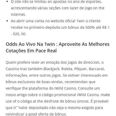
O site não se limitou an apostas no ano de esportes,
acrescentando várias seções com lazer de jogo on the
internet.
Ao abrir uma conta no website oficial 1win o cliente
recebe no primeiro depósito um bônus de 500% até R$ 1
. 020, 00.
Odds Ao Vivo Na 1win : Aproveite As Melhores
Cotações Em Pace Real
Quem prefere viver an emoção dos jogos de direccion, o
Cassino traz também Blackjack, Roleta, Pôquer, Baccarat,
Informações, entre outros jogos. Se estiver interessado em
bônus exclusivos de boas-vindas, recomiendan que
verifique the plataforma do iWild Casino. Consulte um
nosso artigo sobre o código promocional iWild Casino, make
use of o código at the desfrute de bônus únicos. É provável
que o” “valor depositado não seja o mesmo exigido para
reivindicar a good oferta de bônus.