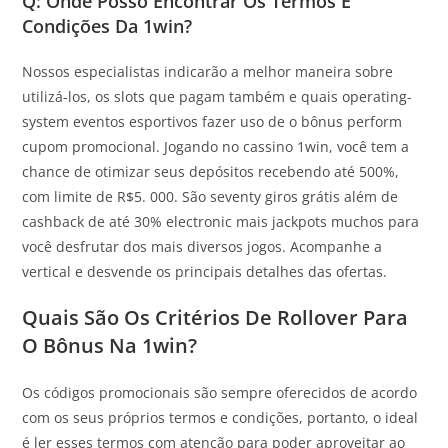
Q: Onde Posso Encontrar Os Termos E
Condições Da 1win?
Nossos especialistas indicarão a melhor maneira sobre
utilizá-los, os slots que pagam também e quais operating-
system eventos esportivos fazer uso de o bônus perform
cupom promocional. Jogando no cassino 1win, você tem a
chance de otimizar seus depósitos recebendo até 500%,
com limite de R$5. 000. São seventy giros grátis além de
cashback de até 30% electronic mais jackpots muchos para
você desfrutar dos mais diversos jogos. Acompanhe a
vertical e desvende os principais detalhes das ofertas.
Quais São Os Critérios De Rollover Para
O Bônus Na 1win?
Os códigos promocionais são sempre oferecidos de acordo
com os seus próprios termos e condições, portanto, o ideal
é ler esses termos com atenção para poder aproveitar ao