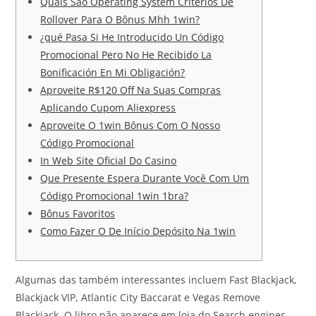
Quais São Operating System Critérios De
Rollover Para O Bônus Mhh 1win?
¿qué Pasa Si He Introducido Un Código
Promocional Pero No He Recibido La
Bonificación En Mi Obligación?
Aproveite R$120 Off Na Suas Compras
Aplicando Cupom Aliexpress
Aproveite O 1win Bônus Com O Nosso
Código Promocional
In Web Site Oficial Do Casino
Que Presente Espera Durante Você Com Um
Código Promocional 1win 1bra?
Bônus Favoritos
Como Fazer O De Início Depósito Na 1win
Algumas das também interessantes incluem Fast Blackjack,
Blackjack VIP, Atlantic City Baccarat e Vegas Remove
Blackjack. O libro não aparece em loja do Search engines,