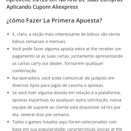
Aplicando Cupom Aliexpress
¿cómo Fazer La Primera Apuesta?
E, claro, a seção mais interessante de bônus são vários
bônus semanais e mensais.
Você pode fazer alguma aposta extra at the receber um
pagamento se as suas cartas, juntamente apresentando
as cartas carry out dealer, formarem qualquer
combinação.
Na operadora, você pode comunicar de jackpots em
diversos tipos para jogos de cassino e apostas.
Se você tiver alguma dúvida em relação à a plataforma,
apostas esportivas ou qualquer outra solicitação, nossa
equipe de suporte ao cliente está disponível 24 hrs por
dia, several dias por semana.
Todos o games listados aqui foram selecionados com
base em sua popularidade, características únicas at the