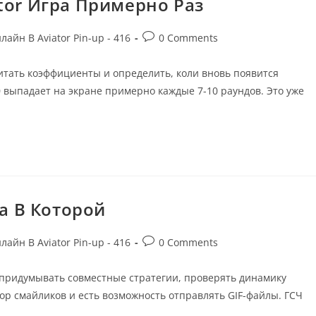
tor Игра Примерно Раз
лайн В Aviator Pin-up - 416
0 Comments
читать коэффициенты и определить, коли вновь появится
 выпадает на экране примерно каждые 7-10 раундов. Это уже
ра В Которой
лайн В Aviator Pin-up - 416
0 Comments
, придумывать совместные стратегии, проверять динамику
р смайликов и есть возможность отправлять GIF-файлы. ГСЧ