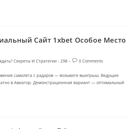
циальный Сайт 1xbet Особое Место
ждать? Секреты И Стратегии - 298
0 Comments
овения самолета с радаров — возьмите выигрыш. Ведущие
платно в Авиатор. Демонстрационная вариант — оптимальный