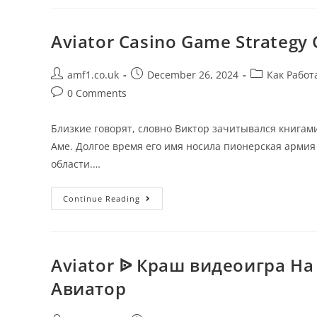
Aviator Casino Game Strateg
amf1.co.uk
December 26, 2024
Как Работ
0 Comments
Близкие говорят, словно Виктор зачитывался книгами 
Аме. Долгое время его имя носила пионерская арми
области.…
Continue Reading
Aviator ᐉ Краш видеоигра Н
Авиатор