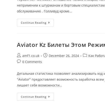
неприменим к штурманам и бортовым специалистам.
обслуживанию . Голливуд кроме…
Continue Reading
Aviator Kz Билеты Этом Режи
amf1.co.uk
December 26, 2024
Как Работ
0 Comments
Детальная статистика позволяет анализировать ход
"Aviator" предоставляет возможность заработка всем 
лишает себя возможности…
Continue Reading