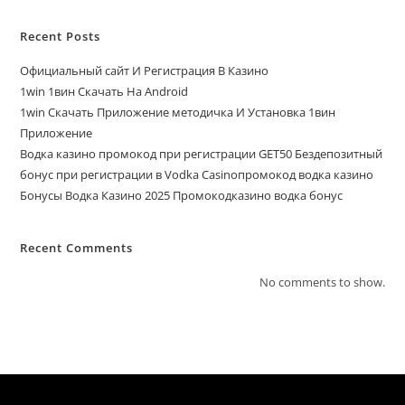
Recent Posts
Официальный сайт И Регистрация В Казино
1win 1вин Скачать На Android
1win Скачать Приложение методичка И Установка 1вин
Приложение
Водка казино промокод при регистрации GET50 Бездепозитный
бонус при регистрации в Vodka Casinoпромокод водка казино
Бонусы Водка Казино 2025 Промокодказино водка бонус
Recent Comments
No comments to show.