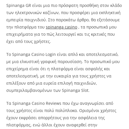
Spinanga GR είναι μια πιο πρόσφατη προσθήκη στον κλάδο
των ηλεκτρονικών καζίνων, που προσφέρει μια εκπληκτική
εμπειρία παιχνιδιού. Στο παρακάτω άρθρο, θα εξετάσουμε
την πλατφόρμα του
spinanga casino
, τα προσωπικά μου
επιχειρήματα για το πώς λειτουργεί και τις κριτικές που
έχει από τους χρήστες.
Το Spinanga Casino Login είναι απλό και αποτελεσματικό,
με μια ελκυστική γραφική παρουσίαση. Το προσωπικό μου
επιχείρημα είναι ότι η πλατφόρμα είναι ασφαλής και
αποτελεσματική, με την ευκαιρία για τους χρήστες να
επιλέξουν από μια ευρεία επιλογή παιχνιδιών,
συμπεριλαμβανομένων των Spinanga Slot.
Τα Spinanga Casino Reviews που έχω αναγνωρίσει από
τους χρήστες είναι πολύ πολύπλοκα. Ορισμένοι χρήστες
έχουν εκφράσει απορρήτους για την ασφάλεια της
πλατφόρμας, ενώ άλλοι έχουν αναφερθεί στην