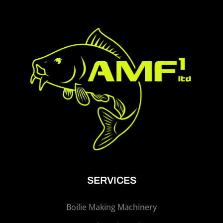
SERVICES
Boilie Making Machinery