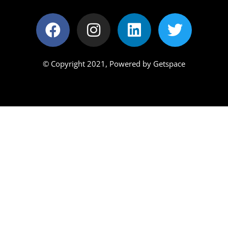
© Copyright 2021,
Powered by Getspace