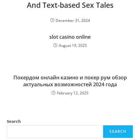
And Text-based Sex Tales
December 31, 2024
slot casino online
August 19, 2025
Покердом онлайн казино и покер рум обзор
актуальных возможностей 2024 года
February 12, 2025
Search
SEARCH