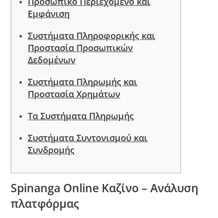
Προσωπικό Περιεχόμενο και
Εμφάνιση
Συστήματα Πληροφορικής και
Προστασία Προσωπικών
Δεδομένων
Συστήματα Πληρωμής και
Προστασία Χρημάτων
Τα Συστήματα Πληρωμής
Συστήματα Συντονισμού και
Συνδρομής
Spinanga Online Καζίνο – Ανάλυση
πλατφόρμας