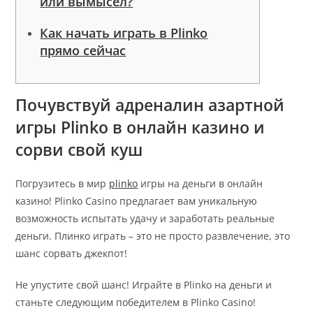
или вымысел?
Как начать играть в Plinko
прямо сейчас
Почувствуй адреналин азартной
игры Plinko в онлайн казино и
сорви свой куш
Погрузитесь в мир
plinko
игры на деньги в онлайн
казино! Plinko Casino предлагает вам уникальную
возможность испытать удачу и заработать реальные
деньги. Плинко играть – это не просто развлечение, это
шанс сорвать джекпот!
Не упустите свой шанс! Играйте в Plinko на деньги и
станьте следующим победителем в Plinko Casino!