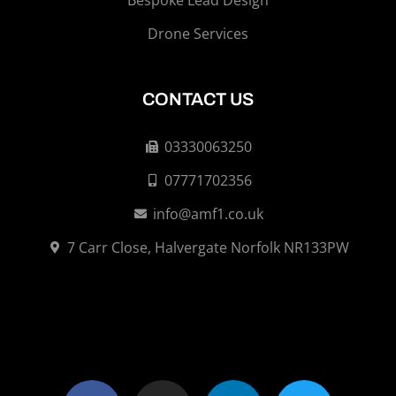
Drone Services
CONTACT US
03330063250
07771702356
info@amf1.co.uk
7 Carr Close, Halvergate Norfolk NR133PW