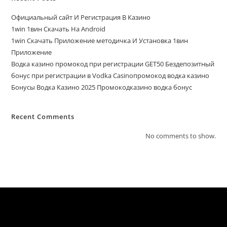
Официальный сайт И Регистрация В Казино
1win 1вин Скачать На Android
1win Скачать Приложение методичка И Установка 1вин
Приложение
Водка казино промокод при регистрации GET50 Бездепозитный
бонус при регистрации в Vodka Casinoпромокод водка казино
Бонусы Водка Казино 2025 Промокодказино водка бонус
Recent Comments
No comments to show.