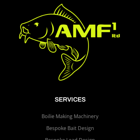
SERVICES
Boilie Making Machinery
Bespoke Bait Design
Bespoke Lead Design