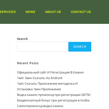
SERVICES
NEWS
ABOUT US
CONTACT US
Search
SEARCH
Recent Posts
Официальный сайт И Регистрация В Казино
1win 1вин Скачать На Android
1win Скачать Приложение методичка И
Установка 1вин Приложение
Водка казино промокод при регистрации GET50
Бездепозитный бонус при регистрации в Vodka
Casinoпромокод водка казино