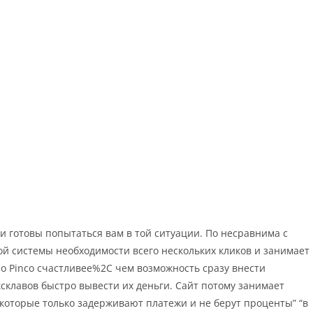
 готовы попытаться вам в той ситуации. По несравнима с
 системы необходимости всего нескольких кликов и занимает
о Pinco счастливее%2C чем возможность сразу внести
склавов быстро вывести их деньги. Сайт потому занимает
которые только задерживают платежи и не берут проценты” “в