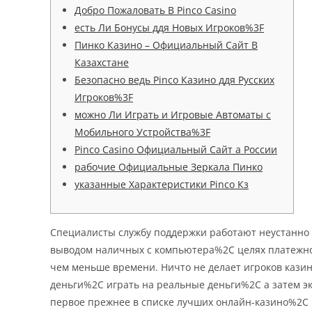
Добро Пожаловать В Pinco Casino
есть Ли Бонусы ддя Новых Игроков%3F
Пинко Казино – Официальный Сайт В
Казахстане
Безопасно ведь Pincо Казино ддя Русских
Игроков%3F
можно Ли Играть и Игровые Автоматы с
Мобильного Устройства%3F
Pinco Casino Официальный Сайт а России
рабочие Официальные Зеркала Пинко
указанные Характеристики Pinco Кз
Специалисты службу поддержки работают неустанно и
выводом наличных с компьютера%2C целях платежной
чем меньше времени. Ничто не делает игроков казин
деньги%2C играть на реальные деньги%2C а затем эк
первое прежнее в списке лучших онлайн-казино%2C 