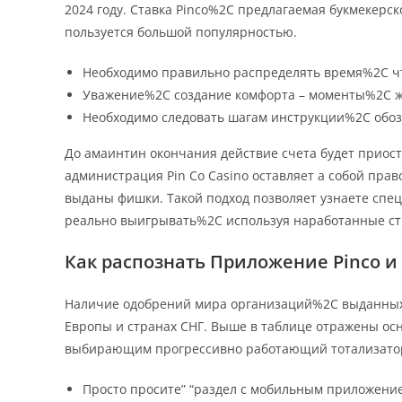
2024 году. Ставка Pinco%2C предлагаемая букмекерс
пользуется большой популярностью.
Необходимо правильно распределять время%2C ч
Уважение%2C создание комфорта – моменты%2C ж
Необходимо следовать шагам инструкции%2C обо
До амаинтин окончания действие счета будет приос
администрация Pin Co Casino оставляет а собой прав
выданы фишки. Такой подход позволяет узнаете спе
реально выигрывать%2C используя наработанные ст
Как распознать Приложение Pinco и 
Наличие одобрений мира организаций%2C выданных 
Европы и странах СНГ. Выше в таблице отражены о
выбирающим прогрессивно работающий тотализатор
Просто просите” “раздел с мобильным приложение