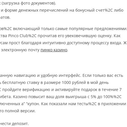
(загрузка фото документов).
я и форме денежных перечислений на бонусный счет%2C либо
атов.
тов%2C включающий только самые популярные предложениями
тва Pinco Club%2C прочитав его увековечившую оценку. Как
усам прост благодаря интуитивно доступному процессу входа. Ж
з электронную почту
пинко казино
.
нную навигацию и удобную интерфейс. Если только вас есть
есплатную ставку в размере 1000 рублей в мой день
C пройдите верификацию и активируйте подарок в течение 7
рибета. Казино повысит ваш доля выигрыша с 5% до 100%%2C
люченных а” “купон. Как показали нам тесты%2C в приложении
то полной версии.
нести депозит.