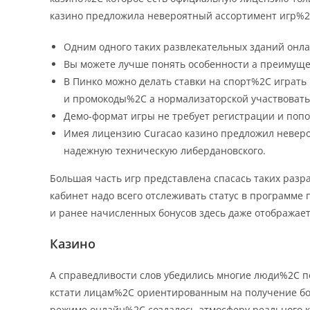
казино предложила невероятный ассортимент игр%2
Одним одного таких развлекательных зданий онла
Вы можете лучше понять особенности а преимущес
В Пинко можно делать ставки на спорт%2C играть
и промокоды%2C а нормализаторской участвовать 
Демо-формат игры не требует регистрации и попо
Имея лицензию Curacao казино предложил невер
надежную техническую либердановского.
Большая часть игр представлена спасась таких разраб
кабинет надо всего отслеживать статус в программе
и ранее начисленных бонусов здесь даже отображает
Казино
А справедливости слов убедились многие люди%2C п
кстати лицам%2C ориентированным на получение бол
режиме онлайн%2C создалось атмосферу реального к