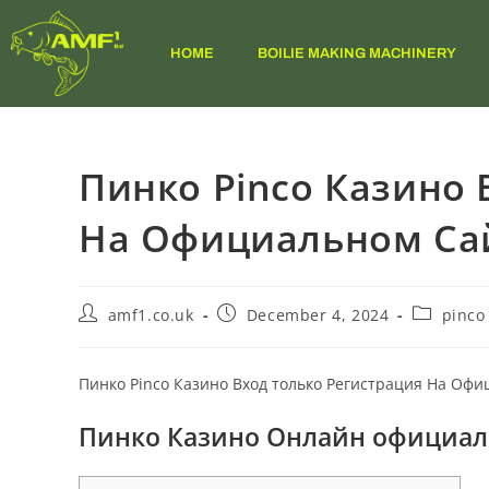
HOME
BOILIE MAKING MACHINERY
Пинко Pinco Казино 
На Официальном Сай
amf1.co.uk
December 4, 2024
pinco
Пинко Pinco Казино Вход только Регистрация На Оф
Пинко Казино Онлайн официаль