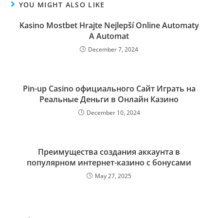
YOU MIGHT ALSO LIKE
Kasino Mostbet Hrajte Nejlepší Online Automaty
A Automat
December 7, 2024
Pin-up Casino официального Сайт Играть на
Реальные Деньги в Онлайн Казино
December 10, 2024
Преимущества создания аккаунта в
популярном интернет-казино с бонусами
May 27, 2025