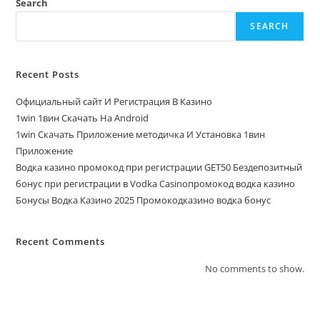
Search
SEARCH
Recent Posts
Официальный сайт И Регистрация В Казино
1win 1вин Скачать На Android
1win Скачать Приложение методичка И Установка 1вин
Приложение
Водка казино промокод при регистрации GET50 Бездепозитный
бонус при регистрации в Vodka Casinoпромокод водка казино
Бонусы Водка Казино 2025 Промокодказино водка бонус
Recent Comments
No comments to show.