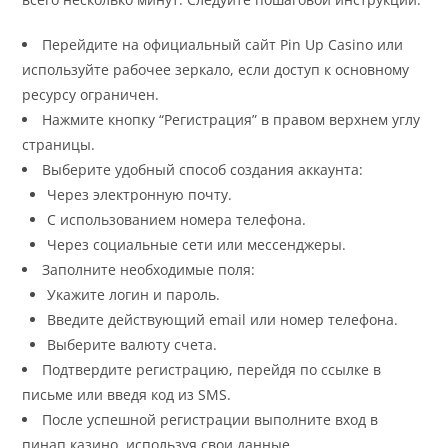
Перейдите на официальный сайт Pin Up Casino или
используйте рабочее зеркало, если доступ к основному
ресурсу ограничен.
Нажмите кнопку “Регистрация” в правом верхнем углу
страницы.
Выберите удобный способ создания аккаунта:
Через электронную почту.
С использованием номера телефона.
Через социальные сети или мессенджеры.
Заполните необходимые поля:
Укажите логин и пароль.
Введите действующий email или номер телефона.
Выберите валюту счета.
Подтвердите регистрацию, перейдя по ссылке в
письме или введя код из SMS.
После успешной регистрации выполните вход в
пинап казино, используя свои данные.