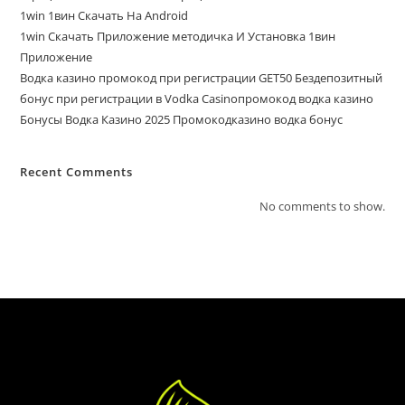
1win 1вин Скачать На Android
1win Скачать Приложение методичка И Установка 1вин
Приложение
Водка казино промокод при регистрации GET50 Бездепозитный
бонус при регистрации в Vodka Casinoпромокод водка казино
Бонусы Водка Казино 2025 Промокодказино водка бонус
Recent Comments
No comments to show.