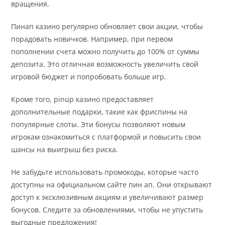
вращения.
Пинап казино регулярно обновляет свои акции, чтобы
порадовать новичков. Например, при первом
пополнении счета можно получить до 100% от суммы
депозита. Это отличная возможность увеличить свой
игровой бюджет и попробовать больше игр.
Кроме того, pinup казино предоставляет
дополнительные подарки, такие как фриспины на
популярные слоты. Эти бонусы позволяют новым
игрокам ознакомиться с платформой и повысить свои
шансы на выигрыш без риска.
Не забудьте использовать промокоды, которые часто
доступны на официальном сайте пин ап. Они открывают
доступ к эксклюзивным акциям и увеличивают размер
бонусов. Следите за обновлениями, чтобы не упустить
выгодные предложения!