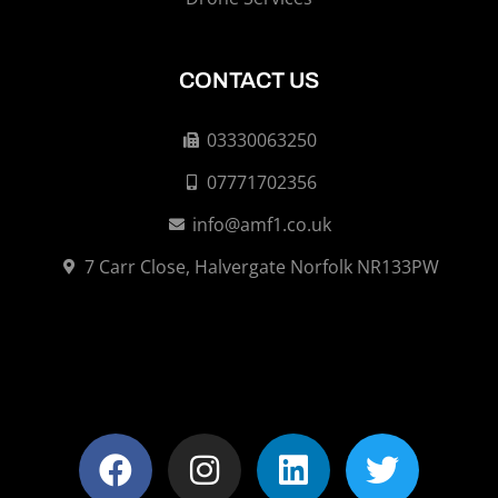
CONTACT US
03330063250
07771702356
info@amf1.co.uk
7 Carr Close, Halvergate Norfolk NR133PW