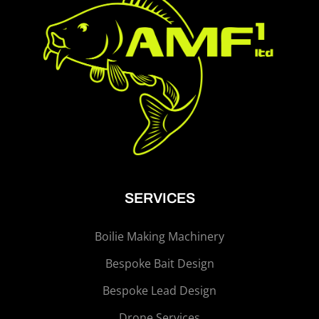
SERVICES
Boilie Making Machinery
Bespoke Bait Design
Bespoke Lead Design
Drone Services