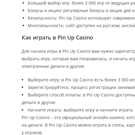
Большой выбор игр: более 3 000 игр от ведущих р
Бонусы и акции: регулярные бонусы и акции для 
Безопасность: Pin Up Casino использует совреме
Многоязычность: сайт доступен на русском, англи
Как играть в Pin Up Casino
Для начала игры в Pin Up Casino вам нужно зарегис
выбрать игру, которая вам понравилась, и начать и
электронные деньги и другие.
Выберите игру: в Pin Up Casino есть более 3 000 и
Зарегистрируйтесь: процесс регистрации занима
Выберите способ оплаты: в Pin Up Casino доступ
деньги и другие
Начните играть: выберите игру и начните играть
Pin Up Casino – это официальный онлайн-казино, кот
на деньги. В Pin Up Casino можно играть в слоты, ка
у игроков.