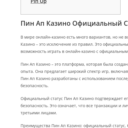
Pin Up
Пин Ап Казино Официальный Са
В мире онлайн-казино есть много вариантов, но не в
Казино – это исключение из правил. Это официальный
возможность играть в онлайн-казино с официальны
Пин Ап Казино – это платформа, которая была созда
опыта. Она предлагает широкий спектр игр, включая 
Пин Ап Казино разработаны с использованием после
безопасность.
Официальный статус Пин Ап Казино подтверждает е
безопасность. Это означает, что все транзакции и 
третьими лицами.
Преимущества Пин Ап Казино: официальный статус, б