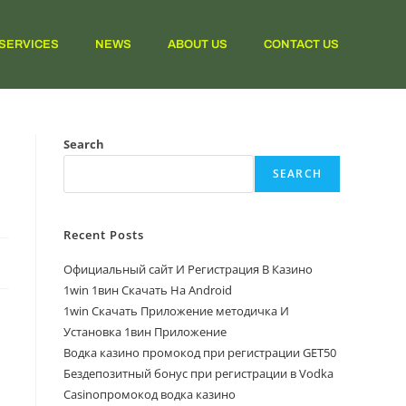
SERVICES
NEWS
ABOUT US
CONTACT US
Search
SEARCH
Recent Posts
Официальный сайт И Регистрация В Казино
1win 1вин Скачать На Android
1win Скачать Приложение методичка И
Установка 1вин Приложение
Водка казино промокод при регистрации GET50
Бездепозитный бонус при регистрации в Vodka
Casinoпромокод водка казино