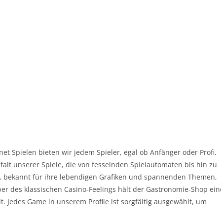
et Spielen bieten wir jedem Spieler, egal ob Anfänger oder Profi,
lfalt unserer Spiele, die von fesselnden Spielautomaten bis hin zu
ts, bekannt für ihre lebendigen Grafiken und spannenden Themen,
ber des klassischen Casino-Feelings hält der Gastronomie-Shop ein
t. Jedes Game in unserem Profile ist sorgfältig ausgewählt, um