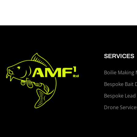
SERVICES
Boilie Making
Bespoke Bait 
Bespoke Lead
Drone Service