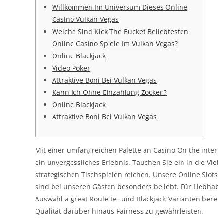
Willkommen Im Universum Dieses Online
Casino Vulkan Vegas
Welche Sind Kick The Bucket Beliebtesten
Online Casino Spiele Im Vulkan Vegas?
Online Blackjack
Video Poker
Attraktive Boni Bei Vulkan Vegas
Kann Ich Ohne Einzahlung Zocken?
Online Blackjack
Attraktive Boni Bei Vulkan Vegas
Mit einer umfangreichen Palette an Casino On the intern
ein unvergessliches Erlebnis. Tauchen Sie ein in die Vie
strategischen Tischspielen reichen. Unsere Online Slo
sind bei unseren Gästen besonders beliebt. Für Liebha
Auswahl a great Roulette- und Blackjack-Varianten berei
Qualität darüber hinaus Fairness zu gewährleisten.