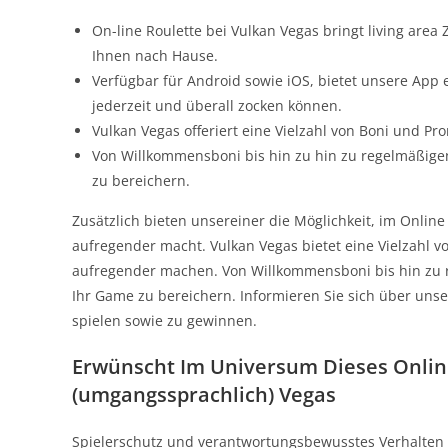
On-line Roulette bei Vulkan Vegas bringt living area
Ihnen nach Hause.
Verfügbar für Android sowie iOS, bietet unsere App 
jederzeit und überall zocken können.
Vulkan Vegas offeriert eine Vielzahl von Boni und Pr
Von Willkommensboni bis hin zu hin zu regelmäßigen 
zu bereichern.
Zusätzlich bieten unsereiner die Möglichkeit, im Online
aufregender macht. Vulkan Vegas bietet eine Vielzahl v
aufregender machen. Von Willkommensboni bis hin zu r
Ihr Game zu bereichern. Informieren Sie sich über unse
spielen sowie zu gewinnen.
Erwünscht Im Universum Dieses Onlin
(umgangssprachlich) Vegas
Spielerschutz und verantwortungsbewusstes Verhalten s