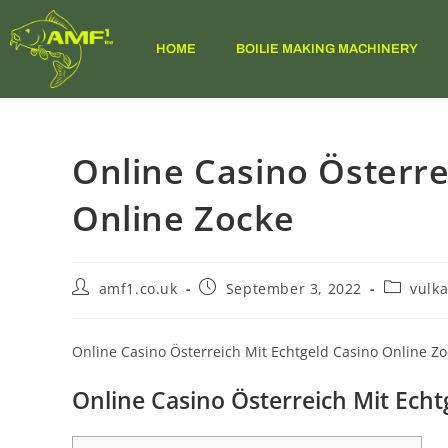
HOME
BOILIE MAKING MACHINERY
Online Casino Österre
Online Zocke
amf1.co.uk
September 3, 2022
vulka
Online Casino Österreich Mit Echtgeld Casino Online Z
Online Casino Österreich Mit Echt