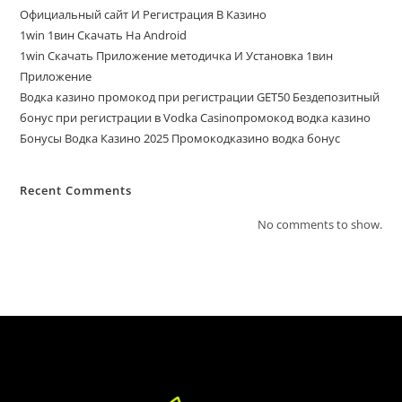
Официальный сайт И Регистрация В Казино
1win 1вин Скачать На Android
1win Скачать Приложение методичка И Установка 1вин
Приложение
Водка казино промокод при регистрации GET50 Бездепозитный
бонус при регистрации в Vodka Casinoпромокод водка казино
Бонусы Водка Казино 2025 Промокодказино водка бонус
Recent Comments
No comments to show.