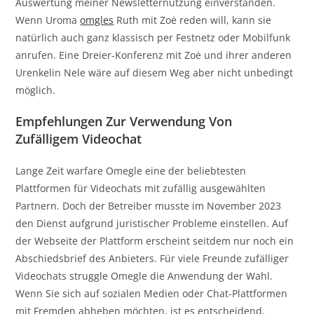
Auswertung meiner Newsletternutzung einverstanden.
Wenn Uroma
omgles
Ruth mit Zoė reden will, kann sie
natürlich auch ganz klassisch per Fest­netz oder Mobil­funk
anrufen. Eine Dreier-Konferenz mit Zoė und ihrer anderen
Urenkelin Nele wäre auf diesem Weg aber nicht unbe­dingt
möglich.
Empfehlungen Zur Verwendung Von
Zufälligem Videochat
Lange Zeit warfare Omegle eine der beliebtesten
Plattformen für Videochats mit zufällig ausgewählten
Partnern. Doch der Betreiber musste im November 2023
den Dienst aufgrund juristischer Probleme einstellen. Auf
der Webseite der Plattform erscheint seitdem nur noch ein
Abschiedsbrief des Anbieters. Für viele Freunde zufälliger
Videochats struggle Omegle die Anwendung der Wahl.
Wenn Sie sich auf sozialen Medien oder Chat-Plattformen
mit Fremden abheben möchten, ist es entscheidend,