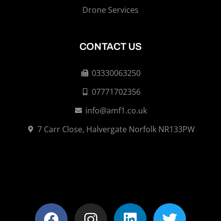
Drone Services
CONTACT US
03330063250
07771702356
info@amf1.co.uk
7 Carr Close, Halvergate Norfolk NR133PW