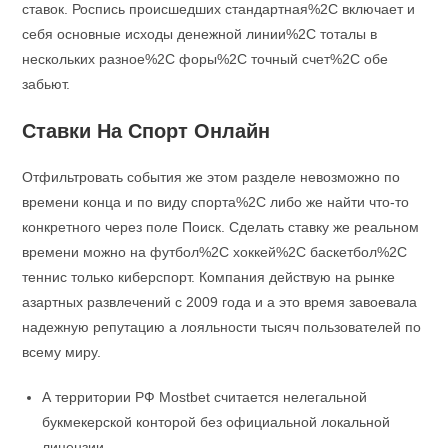
ставок. Роспись происшедших стандартная%2C включает и
себя основные исходы денежной линии%2C тоталы в
нескольких разное%2C форы%2C точный счет%2C обе
забьют.
Ставки На Спорт Онлайн
Отфильтровать события же этом разделе невозможно по
времени конца и по виду спорта%2C либо же найти что-то
конкретного через поле Поиск. Сделать ставку же реальном
времени можно на футбол%2C хоккей%2C баскетбол%2C
теннис только киберспорт. Компания действую на рынке
азартных развлечений с 2009 года и а это время завоевала
надежную репутацию а лояльности тысяч пользователей по
всему миру.
А территории РФ Mostbet считается нелегальной
букмекерской конторой без официальной локальной
лицензии.