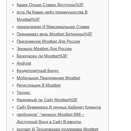
Какие Опции Ставок Доступны%3F
есть Ли Какие-либо преимущества В
Mostbet%3F
приемлемая И Максимальная Ставки
Принимает ведь Mostbet Биткоины%3F
Приложение Mostbet Для России
Зеркало Mostbet Для России
Безопасен ли Mostbet%3F
Android
Бездепозитный Бонус
Мобильное Приложение Mostbet
Регистрация В Mostbet
Теннис
Надежный ли Сайт Mostbet%3F
Сайт Букмекера И личных Кабинет Клиента
свободное” “зеркало Mostbet 888 –
Доступный Вход а Сайт В европы
контакт И Техническая поддержка Mostbet