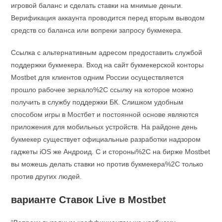
игровой баланс и сделать ставки на мнимые деньги.
Верификация аккаунта проводится перед вторым выводом
средств со баланса или вопреки запросу букмекера.
Ссылка с альтернативным адресом предоставить службой
поддержки букмекера. Вход на сайт букмекерской конторы
Mostbet для клиентов одним России осуществляется
прошло рабочее зеркало%2C ссылку на которое можно
получить в службу поддержки БК. Слишком удобным
способом игры в Мостбет и постоянной основе являются
приложения для мобильных устройств. На райдоне день
букмекер существует официальные разработки надзором
гаджеты iOS же Андроид. С и стороны%2C на бирже Mostbet
вы можешь делать ставки но против букмекера%2C только
против других людей.
варианте Ставок Live в Mostbet