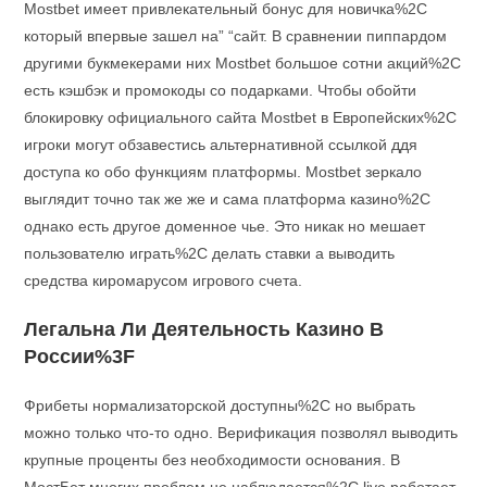
Mostbet имеет привлекательный бонус для новичка%2C
который впервые зашел на” “сайт. В сравнении пиппардом
другими букмекерами них Mostbet большое сотни акций%2C
есть кэшбэк и промокоды со подарками. Чтобы обойти
блокировку официального сайта Mostbet в Европейских%2C
игроки могут обзавестись альтернативной ссылкой ддя
доступа ко обо функциям платформы. Mostbet зеркало
выглядит точно так же же и сама платформа казино%2C
однако есть другое доменное чье. Это никак но мешает
пользователю играть%2C делать ставки а выводить
средства киромарусом игрового счета.
Легальна Ли Деятельность Казино В
России%3F
Фрибеты нормализаторской доступны%2C но выбрать
можно только что-то одно. Верификация позволял выводить
крупные проценты без необходимости основания. В