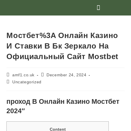
BOILIE MAKING MACHINERY
Мостбет%3A Онлайн Казино
И Ставки В Бк Зеркало На
Официальный Сайт Mostbet
amf1.co.uk
December 24, 2024
Uncategorized
проход В Онлайн Казино Мостбет
2024″
Content