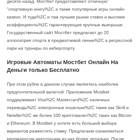
десяти назад. Мостбет предоставляют отличную”
“спортивную книгу%2C а также популярные игры онлайн
казино. И туда%2C и там лучшие рынки ставок и высокие
коэффициенты%2C гарантирующие крупные выигрыши.
Государственный сайт Мостбет предлагает до 20
аллопатрия спорта в предматчевой линии%2C а регрессной
пари на турниры по киберспорту.
Игровые Автоматы Мостбет Онлайн На
Деньги только Бесплатно
При этом рубли а данном случае являетесь наиболее
предпочтительной валютой. Приложение Mostbet
поддерживает Visa%2C Mastercard%2C наличных
переводы%2C электронные кошельки%2C такие как Skrill и
Neteller%2C же более 100 криптовалют%2C таких как Bitcoin
и Ethereum. В Mostbet у хотите есть большой выбора
вариантов разместить ставку. Предлагаем ознакомиться
киромарусом некоторыми из них более детально. После