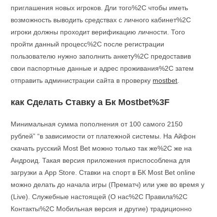
приглашения новых игроков. Дли того%2C чтобы иметь
возможность выводить средствах с личного кабинет%2C
игроки должны проходит верификацию личности. Того
пройти данный процесс%2C после регистрации
пользователю нужно заполнить анкету%2C предоставив
свои паспортные данные и адрес проживания%2C затем
отправить администрации сайта в проверку
mostbet
.
как Сделать Ставку а Бк Mostbet%3F
Минимальная сумма пополнения от 100 самого 2150
рублей” “в зависимости от платежной системы. На Айфон
скачать русский Most Bet можно только так же%2C же на
Андроид. Такая версия приложения приспособлена для
загрузки а App Store. Ставки на спорт в БК Most Bet online
можно делать до начала игры (Прематч) или уже во время у
(Live). Служебные настоящей (О нас%2C Правила%2C
Контакты%2C Мобильная версия и другие) традиционно