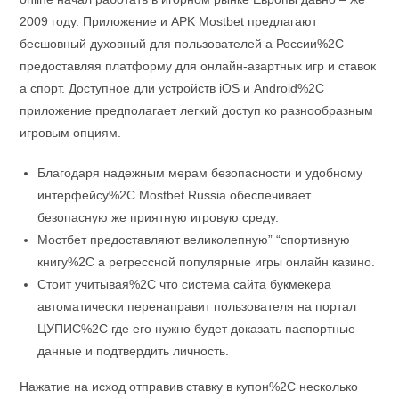
2009 году. Приложение и APK Mostbet предлагают
бесшовный духовный для пользователей а России%2C
предоставляя платформу для онлайн-азартных игр и ставок
а спорт. Доступное дли устройств iOS и Android%2C
приложение предполагает легкий доступ ко разнообразным
игровым опциям.
Благодаря надежным мерам безопасности и удобному
интерфейсу%2C Mostbet Russia обеспечивает
безопасную же приятную игровую среду.
Мостбет предоставляют великолепную” “спортивную
книгу%2C а регрессной популярные игры онлайн казино.
Стоит учитывая%2C что система сайта букмекера
автоматически перенаправит пользователя на портал
ЦУПИС%2C где его нужно будет доказать паспортные
данные и подтвердить личность.
Нажатие на исход отправив ставку в купон%2C несколько