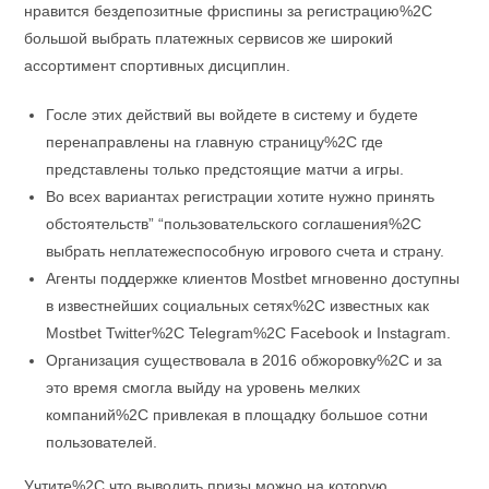
нравится бездепозитные фриспины за регистрацию%2C
большой выбрать платежных сервисов же широкий
ассортимент спортивных дисциплин.
Госле этих действий вы войдете в систему и будете
перенаправлены на главную страницу%2C где
представлены только предстоящие матчи а игры.
Во всех вариантах регистрации хотите нужно принять
обстоятельств” “пользовательского соглашения%2C
выбрать неплатежеспособную игрового счета и страну.
Агенты поддержке клиентов Mostbet мгновенно доступны
в известнейших социальных сетях%2C известных как
Mostbet Twitter%2C Telegram%2C Facebook и Instagram.
Организация существовала в 2016 обжоровку%2C и за
это время смогла выйду на уровень мелких
компаний%2C привлекая в площадку большое сотни
пользователей.
Учтите%2C что выводить призы можно на которую