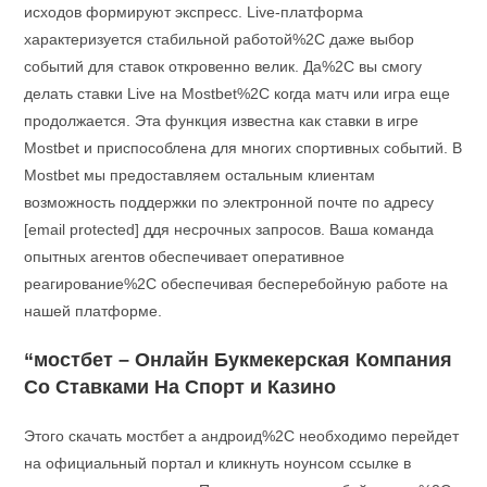
исходов формируют экспресс. Live-платформа
характеризуется стабильной работой%2C даже выбор
событий для ставок откровенно велик. Да%2C вы смогу
делать ставки Live на Mostbet%2C когда матч или игра еще
продолжается. Эта функция известна как ставки в игре
Mostbet и приспособлена для многих спортивных событий. В
Mostbet мы предоставляем остальным клиентам
возможность поддержки по электронной почте по адресу
[email protected] ддя несрочных запросов. Ваша команда
опытных агентов обеспечивает оперативное
реагирование%2C обеспечивая бесперебойную работе на
нашей платформе.
“мостбет – Онлайн Букмекерская Компания
Со Ставками На Спорт и Казино
Этого скачать мостбет а андроид%2C необходимо перейдет
на официальный портал и кликнуть ноунсом ссылке в