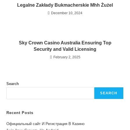
Legalne Zakłady Bukmacherskie Mhh Żużel
December 10, 2024
Sky Crown Casino Australia Ensuring Top
Security and Valid Licensing
February 2, 2025
Search
SEARCH
Recent Posts
Официальный сайт И Регистрация В Казино