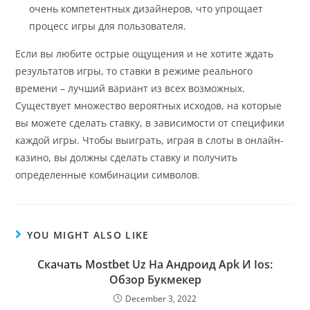
очень компетентных дизайнеров, что упрощает
процесс игры для пользователя.
Если вы любите острые ощущения и не хотите ждать
результатов игры, то ставки в режиме реального
времени – лучший вариант из всех возможных.
Существует множество вероятных исходов, на которые
вы можете сделать ставку, в зависимости от специфики
каждой игры. Чтобы выиграть, играя в слоты в онлайн-
казино, вы должны сделать ставку и получить
определенные комбинации символов.
YOU MIGHT ALSO LIKE
Скачать Mostbet Uz На Андроид Apk И Ios:
Обзор Букмекер
December 3, 2022