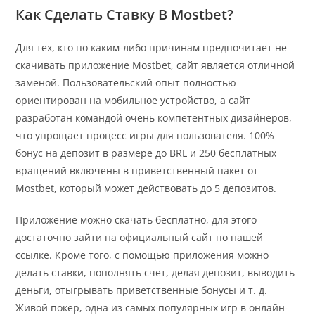
Как Сделать Ставку В Mostbet?
Для тех, кто по каким-либо причинам предпочитает не
скачивать приложение Mostbet, сайт является отличной
заменой. Пользовательский опыт полностью
ориентирован на мобильное устройство, а сайт
разработан командой очень компетентных дизайнеров,
что упрощает процесс игры для пользователя. 100%
бонус на депозит в размере до BRL и 250 бесплатных
вращений включены в приветственный пакет от
Mostbet, который может действовать до 5 депозитов.
Приложение можно скачать бесплатно, для этого
достаточно зайти на официальный сайт по нашей
ссылке. Кроме того, с помощью приложения можно
делать ставки, пополнять счет, делая депозит, выводить
деньги, отыгрывать приветственные бонусы и т. д.
Живой покер, одна из самых популярных игр в онлайн-