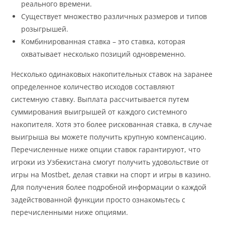
реального времени.
Существует множество различных размеров и типов
розыгрышей.
Комбинированная ставка – это ставка, которая
охватывает несколько позиций одновременно.
Несколько одинаковых накопительных ставок на заранее
определенное количество исходов составляют
системную ставку. Выплата рассчитывается путем
суммирования выигрышей от каждого системного
накопителя. Хотя это более рискованная ставка, в случае
выигрыша вы можете получить крупную компенсацию.
Перечисленные ниже опции ставок гарантируют, что
игроки из Узбекистана смогут получить удовольствие от
игры на Mostbet, делая ставки на спорт и игры в казино.
Для получения более подробной информации о каждой
задействованной функции просто ознакомьтесь с
перечисленными ниже опциями.