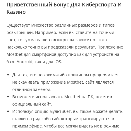
Приветственный Бонус Для Киберспорта И
Казино
Существует множество различных размеров и типов
розыгрышей. Например, если вы ставите на точный
счет, то сумма вашего выигрыша зависит от того,
насколько точно вы предсказали результат. Приложение
Mostbet для смартфонов доступно как для устройств на
базе Android, так и для iOS.
Для тех, кто по каким-либо причинам предпочитает
не скачивать приложение Mostbet, сайт является
отличной заменой.
Вы можете использовать Mostbet на ПК, посетив
официальный сайт.
Используя опцию мультибет, вы также можете делать
ставки на ряд событий, которые транслируются в
прямом эфире, чтобы все могли видеть их в режиме