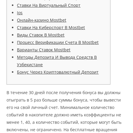
Ставки На Виртуальный Спорт
Ios
Онлайн-казино Mostbet
Ставки На Киберспорт В Mostbet
Виды Ставок В Mostbet
Процесс Верификации Счета В Mostbet
Варианты Ставок Mostbet
Методы Депозита И Вывода Средств В
Узбекистане
Бонус Через Криптовалютный Депозит
В течение 30 дней после получения бонуса вы должны
отыграть в 5 раз больше суммы бонуса, чтобы вывести
его на свой личный счет. Минимальное количество
событий в накопителе должно иметь коэффициенты не
менее 1, 40, а количество событий, которые могут быть
включены, не ограничено. На бесплатные вращения