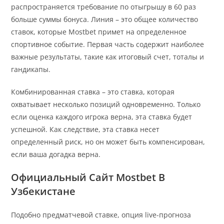
распространяется требование по отыгрышу в 60 раз
больше суммы бонуса. Линия – это общее количество
ставок, которые Mostbet примет на определенное
спортивное событие. Первая часть содержит наиболее
важные результаты, такие как итоговый счет, тоталы и
гандикапы.
Комбинированная ставка – это ставка, которая
охватывает несколько позиций одновременно. Только
если оценка каждого игрока верна, эта ставка будет
успешной. Как следствие, эта ставка несет
определенный риск, но он может быть компенсирован,
если ваша догадка верна.
Официальный Сайт Mostbet В
Узбекистане
Подобно предматчевой ставке, опция live-прогноза