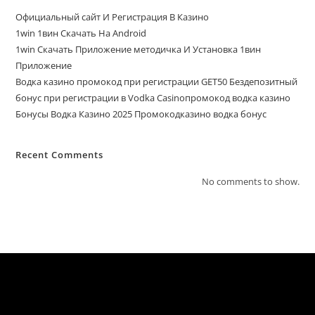
Официальный сайт И Регистрация В Казино
1win 1вин Скачать На Android
1win Скачать Приложение методичка И Установка 1вин
Приложение
Водка казино промокод при регистрации GET50 Бездепозитный
бонус при регистрации в Vodka Casinoпромокод водка казино
Бонусы Водка Казино 2025 Промокодказино водка бонус
Recent Comments
No comments to show.