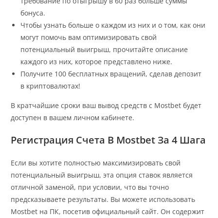
требование по отыгрышу в 60 раз больше суммы
бонуса.
Чтобы узнать больше о каждом из них и о том, как они
могут помочь вам оптимизировать свой
потенциальный выигрыш, прочитайте описание
каждого из них, которое представлено ниже.
Получите 100 бесплатных вращений, сделав депозит
в криптовалютах!
В кратчайшие сроки ваш вывод средств с Mostbet будет
доступен в вашем личном кабинете.
Регистрация Счета В Mostbet За 4 Шага
Если вы хотите полностью максимизировать свой
потенциальный выигрыш, эта опция ставок является
отличной заменой, при условии, что вы точно
предсказываете результаты. Вы можете использовать
Mostbet на ПК, посетив официальный сайт. Он содержит