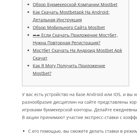
Обзор Букмекерской Компании Mostbet
Как Скачать Mostbetapk На Android:
Детальная Инструкция
Обзор Мобильного Сайта Mostbet
➦➦ Если Скачать Приложение Мостбет,
Нужна Повторная Регистрация?
Мостбет Скачать На Андроид Mostbet Apk
Скачат
Как Я Могу Получить Приложение
Mostbet?
У вас есть устройство на базе Android или IOS, и вы
разнообразие дисциплин на сайте представлены хор
игроками букмекерской конторы. Делайте ежедневные
В акции принимают участие экспресс-ставки с коэфф
С его помощью, вы сможете делать ставки в режи