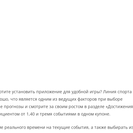
 хотите установить приложение для удобной игры? Линия спорта
ошо, что является одним из ведущих факторов при выборе
 прогнозы и смотрите за своим ростом в разделе «Достижения
ициентом от 1,40 и тремя событиями в одном купоне.
ме реального времени на текущие события, а также выбирать и