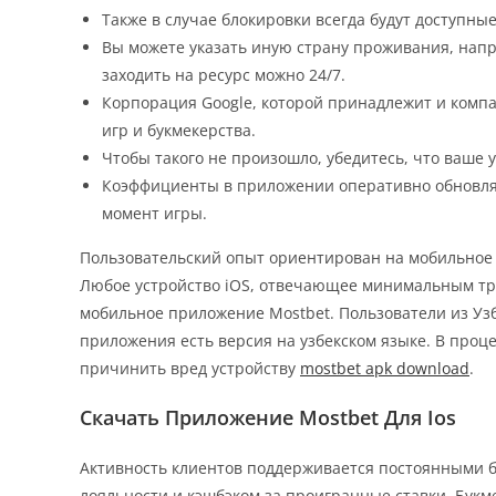
Также в случае блокировки всегда будут доступные
Вы можете указать иную страну проживания, нап
заходить на ресурс можно 24/7.
Корпорация Google, которой принадлежит и компа
игр и букмекерства.
Чтобы такого не произошло, убедитесь, что ваше
Коэффициенты в приложении оперативно обновляю
момент игры.
Пользовательский опыт ориентирован на мобильное у
Любое устройство iOS, отвечающее минимальным тре
мобильное приложение Mostbet. Пользователи из Узбе
приложения есть версия на узбекском языке. В проц
причинить вред устройству
mostbet apk download
.
Скачать Приложение Mostbet Для Ios
Активность клиентов поддерживается постоянными 
лояльности и кэшбэком за проигранные ставки. Букме