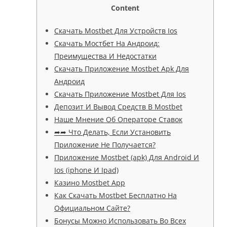
Content
Скачать Mostbet Для Устройств Ios
Скачать Мостбет На Андроид:
Преимущества И Недостатки
Скачать Приложение Mostbet Apk Для
Андроид
Скачать Приложение Mostbet Для Ios
Депозит И Вывод Средств В Mostbet
Наше Мнение Об Операторе Ставок
➦➦ Что Делать, Если Установить
Приложение Не Получается?
Приложение Mostbet (apk) Для Android И
Ios (iphone И Ipad)
Казино Mostbet App
Как Скачать Mostbet Бесплатно На
Официальном Сайте?
Бонусы Можно Использовать Во Всех