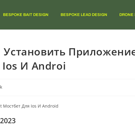
BESPOKE BAIT DESIGN
BESPOKE LEAD DESIGN
DRONE 
 Установить Приложени
Ios И Androi
k
 Мостбет Для Ios И Android
 2023