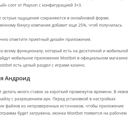
й» слот от Playson с конфигурацией 3×3.
се острые ощущения сохраняются в онлайновой форме.
твенному бонусу компания добавит еще 25%, чтоб получилась
точно отметите приятный дизайн приложения.
о всему функционалу, который есть на десктопной и мобильно
 найдут мобильное приложение Mostbet в официальном магазине
Mostbet есть целый раздел с играми казино.
ля Андроид
 делать много ставок за короткий промежуток времени. В лево
файлу с разрешением арк. Перед установкой в настройках
ние файлов из непроверенных источников, чтобы приложение
рограмма будет загружена, иконка Mostbet появится на рабочем