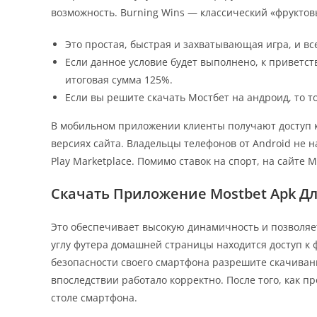
возможность. Burning Wins — классический «фруктовы
Это простая, быстрая и захватывающая игра, и в
Если данное условие будет выполнено, к приветс
итоговая сумма 125%.
Если вы решите скачать Мостбет на андроид, то 
В мобильном приложении клиенты получают доступ к
версиях сайта. Владельцы телефонов от Android не
Play Marketplace. Помимо ставок на спорт, на сайте 
Скачать Приложение Mostbet Apk Д
Это обеспечивает высокую динамичность и позволяет
углу футера домашней страницы находится доступ к 
безопасности своего смартфона разрешите скачива
впоследствии работало корректно. После того, как п
столе смартфона.