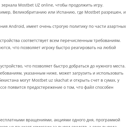
 зеркала Mostbet UZ online, чтобы продолжить игру.
ример, Великобританию или Испанию, где Mostbet разрешен, и
ния Android, имеет очень строгую политику по части азартных
 устройства соответствует всем перечисленным требованиям.
тся, что позволяет игроку быстро реагировать на любой
стройство, что позволяет быстро добраться до нужного места.
бованиям, указанным ниже, может загрузить и использовать
кистана могут Mostbet uz skachat и открыть счет в сумах, у
ессе появится предостережение о том, что файл способен
бесплатными вращениями, акциями одного дня, программой
кер не взымает комиссии за вывод средств, а срок вывода