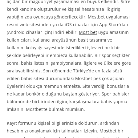
açıdan bir mağduriyet yaşamaması en büyük etkendir. Şifre
kendi kendine oluşturulur ve kişisel hesabınıza ilk giriş
yaptığınızda oyuncuya gönderilecektir. Mostbet uygulaması
resmi web sitesinden ya da iOS cihazlar için App Store’dan
(Android cihazlar için) indirilebilir.
Most bet
uygulamasının
kullanıcıları, kullanıcı arayüzünün basit tasarımı ve
kullanım kolaylığı sayesinde istedikleri işlevleri hızlı bir
şekilde belirleyebilir empieza kullanabilir. Bir spor seçtikten
sonra, bahis listesini şampiyonalara, liglere ve ülkelere göre
sıralayabilirsiniz. Son dönemde Türkiye’de en fazla sözü
edilen bahis sitesi durumundaki Mostbet pek çok açıdan
üyelerini oldukça memnun etmekte. Site verdiği bonuslarla
ne kadar bonkör olduğunu baştan gösteriyor. Spor bahisleri
bölümünde birbirinden ilginç karşılaşmalara bahis yapma
imkanını Mostbet’te bulmak mümkün.
Kayıt formunu kişisel bilgilerinizle doldurun, ardından
hesabınızı onaylamak için talimatları izleyin. Mostbet bir