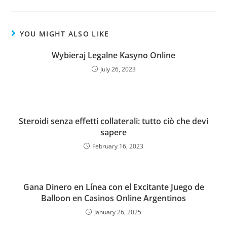
YOU MIGHT ALSO LIKE
Wybieraj Legalne Kasyno Online
July 26, 2023
Steroidi senza effetti collaterali: tutto ciò che devi
sapere
February 16, 2023
Gana Dinero en Línea con el Excitante Juego de
Balloon en Casinos Online Argentinos
January 26, 2025