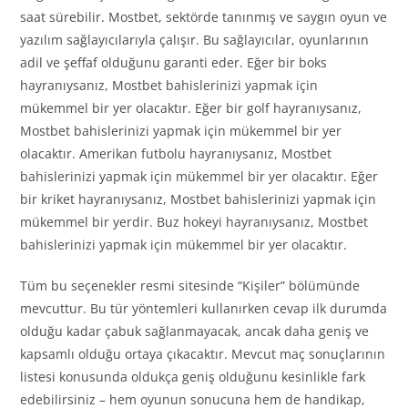
saat sürebilir. Mostbet, sektörde tanınmış ve saygın oyun ve
yazılım sağlayıcılarıyla çalışır. Bu sağlayıcılar, oyunlarının
adil ve şeffaf olduğunu garanti eder. Eğer bir boks
hayranıysanız, Mostbet bahislerinizi yapmak için
mükemmel bir yer olacaktır. Eğer bir golf hayranıysanız,
Mostbet bahislerinizi yapmak için mükemmel bir yer
olacaktır. Amerikan futbolu hayranıysanız, Mostbet
bahislerinizi yapmak için mükemmel bir yer olacaktır. Eğer
bir kriket hayranıysanız, Mostbet bahislerinizi yapmak için
mükemmel bir yerdir. Buz hokeyi hayranıysanız, Mostbet
bahislerinizi yapmak için mükemmel bir yer olacaktır.
Tüm bu seçenekler resmi sitesinde “Kişiler” bölümünde
mevcuttur. Bu tür yöntemleri kullanırken cevap ilk durumda
olduğu kadar çabuk sağlanmayacak, ancak daha geniş ve
kapsamlı olduğu ortaya çıkacaktır. Mevcut maç sonuçlarının
listesi konusunda oldukça geniş olduğunu kesinlikle fark
edebilirsiniz – hem oyunun sonucuna hem de handikap,