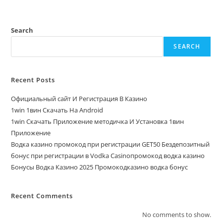
Search
SEARCH
Recent Posts
Официальный сайт И Регистрация В Казино
1win 1вин Скачать На Android
1win Скачать Приложение методичка И Установка 1вин
Приложение
Водка казино промокод при регистрации GET50 Бездепозитный
бонус при регистрации в Vodka Casinoпромокод водка казино
Бонусы Водка Казино 2025 Промокодказино водка бонус
Recent Comments
No comments to show.