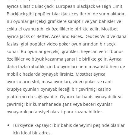
ayrıca Classic Blackjack, European Blackjack ve High Limit
Blackjack gibi popüler blackjack çeşitlerini de sunmaktadır.
Bu oyunlar gerçekçi grafiklere sahiptir ve yan bahisler ve
çoklu el oyunu gibi ek özelliklerle birlikte gelir. Mostbet
ayrıca Jacks or Better, Aces and Faces, Deuces Wild ve daha
fazlası gibi popüler video poker oyunlarından bir seçki
sunar. Bu oyunlar gerçekçi grafikler, heyecan verici bonus
özellikler ve büyük kazanma şansı ile birlikte gelir. Ayrıca,
daha fazla rahatlık için bu oyunları hem masaüstü hem de
mobil cihazlarda oynayabilirsiniz. Mostbet ayrıca
oyuncuların slot, masa oyunları, video poker ve canlı
krupiye oyunları oynayabileceği bir çevrimiçi casino
platformu da sağlayabilir. Oyuncular bahis oynayabilir ve
çevrimiçi bir kumarhanede şans veya beceri oyunları
oynayarak potansiyel olarak para kazanabilirler.
Türkiye’de kapsayıcı bir bahis deneyimi peşinde olanlar
için ideal bir adres.