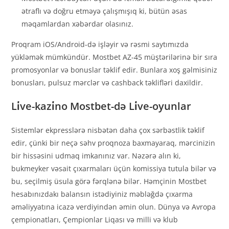
ətraflı və doğru etməyə çalışmışıq ki, bütün əsas
məqamlardan xəbərdar olasınız.
Proqram iOS/Android-də işləyir və rəsmi saytımızda
yükləmək mümkündür. Mostbet AZ-45 müştərilərinə bir sıra
promosyonlar və bonuslar təklif edir. Bunlara xoş gəlmisiniz
bonusları, pulsuz mərclər və cashback təklifləri daxildir.
Li̇ve-kazi̇no Mostbet-də Li̇ve-oyunlar
Sistemlər ekpresslərə nisbətən daha çox sərbəstlik təklif
edir, çünki bir neçə səhv proqnoza baxmayaraq, mərcinizin
bir hissəsini udmaq imkanınız var. Nəzərə alın ki,
bukmeyker vəsait çıxarmaları üçün komissiya tutula bilər və
bu, seçilmiş üsula görə fərqlənə bilər. Həmçinin Mostbet
hesabınızdakı balansın istədiyiniz məbləğdə çıxarma
əməliyyatına icazə verdiyindən əmin olun. Dünya və Avropa
çempionatları, Çempionlar Liqası və milli və klub