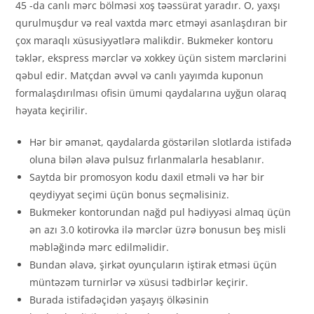
45 -da canlı mərc bölməsi xoş təəssürat yaradır. O, yaxşı
qurulmuşdur və real vaxtda mərc etməyi asanlaşdıran bir
çox maraqlı xüsusiyyətlərə malikdir. Bukmeker kontoru
təklər, ekspress mərclər və xokkey üçün sistem mərclərini
qəbul edir. Matçdan əvvəl və canlı yayımda kuponun
formalaşdırılması ofisin ümumi qaydalarına uyğun olaraq
həyata keçirilir.
Hər bir əmanət, qaydalarda göstərilən slotlarda istifadə
oluna bilən əlavə pulsuz fırlanmalarla hesablanır.
Saytda bir promosyon kodu daxil etməli və hər bir
qeydiyyat seçimi üçün bonus seçməlisiniz.
Bukmeker kontorundan nağd pul hədiyyəsi almaq üçün
ən azı 3.0 kotirovka ilə mərclər üzrə bonusun beş misli
məbləğində mərc edilməlidir.
Bundan əlavə, şirkət oyunçuların iştirak etməsi üçün
müntəzəm turnirlər və xüsusi tədbirlər keçirir.
Burada istifadəçidən yaşayış ölkəsinin