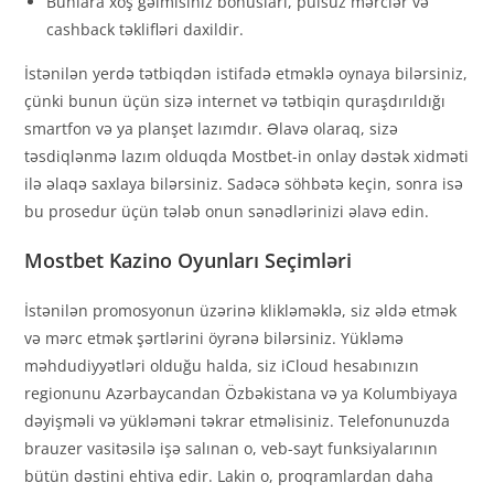
Bunlara xoş gəlmisiniz bonusları, pulsuz mərclər və
cashback təklifləri daxildir.
İstənilən yerdə tətbiqdən istifadə etməklə oynaya bilərsiniz,
çünki bunun üçün sizə internet və tətbiqin quraşdırıldığı
smartfon və ya planşet lazımdır. Əlavə olaraq, sizə
təsdiqlənmə lazım olduqda Mostbet-in onlay dəstək xidməti
ilə əlaqə saxlaya bilərsiniz. Sadəcə söhbətə keçin, sonra isə
bu prosedur üçün tələb onun sənədlərinizi əlavə edin.
Mostbet Kazino Oyunları Seçimləri
İstənilən promosyonun üzərinə klikləməklə, siz əldə etmək
və mərc etmək şərtlərini öyrənə bilərsiniz. Yükləmə
məhdudiyyətləri olduğu halda, siz iCloud hesabınızın
regionunu Azərbaycandan Özbəkistana və ya Kolumbiyaya
dəyişməli və yükləməni təkrar etməlisiniz. Telefonunuzda
brauzer vasitəsilə işə salınan o, veb-sayt funksiyalarının
bütün dəstini ehtiva edir. Lakin o, proqramlardan daha