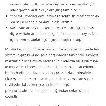
rəsmi saytının alternativ versiyasıdır, əsas saytla eyni
mərc qoyma və funksiyalara giriş təmin edir.
Yeni məlumatları daxil etdikdən sonra siz mostbet az 45
-da şəxsi hesabınıza daxil ola bilərsiniz.
Kart oyunları, əsas poker, blekcek və kart oyunlarının
digər variantları müxtəlif rejimləri sınamaq istəyən kart
oyunlarını sevənlər üçün çox maraqlı olacaq.
Mostbet aze idman üzrə müxtəlif mərc növləri, o cümlədən
sistem, ekpress və adi (ordinar) mərclər təklif edir. Ekpress
mərclər bir neçə ayrıca hadisəni bir mərcdə birləşdirməyə
imkan verir. Ekpressdə udmaq üçün mərcə daxil edilmiş
bütün hadisələr düzgün olaraq proqnozlaşdırılmalıdır.
Ekpresslər adi mərclərə nisbətən daha yüksək əmsallar
təklif edir, lakin bir neçə hadisəni düzgün
proqnozlaşdırmaq tələb olunduğundan onları udmaq
çətindir.