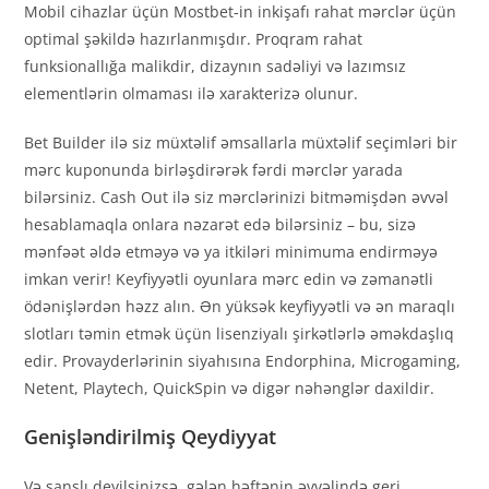
Mobil cihazlar üçün Mostbet-in inkişafı rahat mərclər üçün
optimal şəkildə hazırlanmışdır. Proqram rahat
funksionallığa malikdir, dizaynın sadəliyi və lazımsız
elementlərin olmaması ilə xarakterizə olunur.
Bet Builder ilə siz müxtəlif əmsallarla müxtəlif seçimləri bir
mərc kuponunda birləşdirərək fərdi mərclər yarada
bilərsiniz. Cash Out ilə siz mərclərinizi bitməmişdən əvvəl
hesablamaqla onlara nəzarət edə bilərsiniz – bu, sizə
mənfəət əldə etməyə və ya itkiləri minimuma endirməyə
imkan verir! Keyfiyyətli oyunlara mərc edin və zəmanətli
ödənişlərdən həzz alın. Ən yüksək keyfiyyətli və ən maraqlı
slotları təmin etmək üçün lisenziyalı şirkətlərlə əməkdaşlıq
edir. Provayderlərinin siyahısına Endorphina, Microgaming,
Netent, Playtech, QuickSpin və digər nəhənglər daxildir.
Genişləndirilmiş Qeydiyyat
Və şanslı deyilsinizsə, gələn həftənin əvvəlində geri