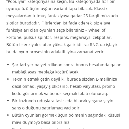
“Populyar” kateqoriyasına keçin. Bu kateqoriyada hər bir
oyunçu özü üçün uyğun variant tapa biləcək. Klassik
meyvələrdən tutmuş fantaziyaya qədər 25 fərqli mövzuda
slotlar buradadır. Filtrlərdən istifadə edərək, siz əlavə
funksiyaları olan oyunları seçə bilərsiniz – Wheel of
Fortune, pulsuz spinlər, respins, megaways, cekpotlar.
Bütün lisenziyalı slotlar yüksək gəlirlidir və RNG-də işləyir,
bu da oyun prosesinin ədalətliliyinə zəmanət verir.
Şərtləri yerinə yetirdikdən sonra bonus hesabında qalan
məbləğ əsas məbləğə köçürüləcək.
Təxmin etmək çətin deyil ki, burada sizdən E-mailinizə
daxil olmaq, yaşayış ölkəsinə, hesab valyutası, promo
kodu göstərmək və bonus seçmək tələb olunacaq.
Bir kazinoda uduşlara təsir edə biləcək yeganə şeyin
şans olduğunu xatırlamaq vacibdir.
Bütün oyunları görmək üçün bölmənin sağındakı xüsusi
mavi düyməyə basa bilərsiniz.