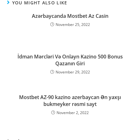
YOU MIGHT ALSO LIKE
Azərbaycanda Mostbet Az Casin
November 25, 2022
İdman Mərcləri Və Onlayn Kazino 500 Bonus
Qazanın Giri
November 29, 2022
Mostbet AZ-90 kazino azerbaycan Ən yaxşı
bukmeyker rəsmi sayt
November 2, 2022