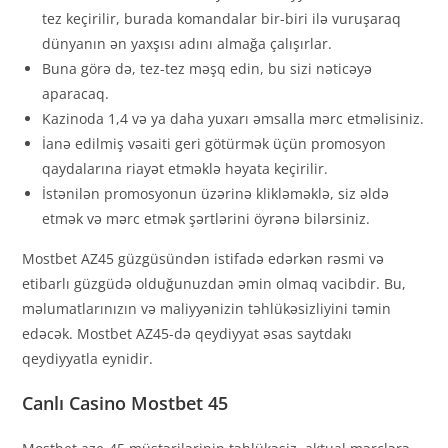
tez keçirilir, burada komandalar bir-biri ilə vuruşaraq
dünyanın ən yaxşısı adını almağa çalışırlar.
Buna görə də, tez-tez məşq edin, bu sizi nəticəyə
aparacaq.
Kazinoda 1,4 və ya daha yuxarı əmsalla mərc etməlisiniz.
İanə edilmiş vəsaiti geri götürmək üçün promosyon
qaydalarına riayət etməklə həyata keçirilir.
İstənilən promosyonun üzərinə klikləməklə, siz əldə
etmək və mərc etmək şərtlərini öyrənə bilərsiniz.
Mostbet AZ45 güzgüsündən istifadə edərkən rəsmi və
etibarlı güzgüdə olduğunuzdan əmin olmaq vacibdir. Bu,
məlumatlarınızın və maliyyənizin təhlükəsizliyini təmin
edəcək. Mostbet AZ45-də qeydiyyat əsas saytdakı
qeydiyyatla eynidir.
Canlı Casino Mostbet 45