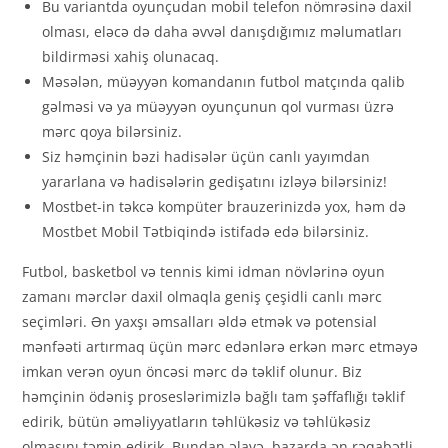
Bu variantda oyunçudan mobil telefon nömrəsinə daxil
olması, eləcə də daha əvvəl danışdığımız məlumatları
bildirməsi xahiş olunacaq.
Məsələn, müəyyən komandanın futbol matçında qalib
gəlməsi və ya müəyyən oyunçunun qol vurması üzrə
mərc qoya bilərsiniz.
Siz həmçinin bəzi hadisələr üçün canlı yayımdan
yararlana və hadisələrin gedişatını izləyə bilərsiniz!
Mostbet-in təkcə kompüter brauzerinizdə yox, həm də
Mostbet Mobil Tətbiqində istifadə edə bilərsiniz.
Futbol, ​​basketbol və tennis kimi idman növlərinə oyun
zamanı mərclər daxil olmaqla geniş çeşidli canlı mərc
seçimləri. Ən yaxşı əmsalları əldə etmək və potensial
mənfəəti artırmaq üçün mərc edənlərə erkən mərc etməyə
imkan verən oyun öncəsi mərc də təklif olunur. Biz
həmçinin ödəniş proseslərimizlə bağlı tam şəffaflığı təklif
edirik, bütün əməliyyatların təhlükəsiz və təhlükəsiz
olmasını təmin edirik. Bundan əlavə, bazarda ən rəqabətli