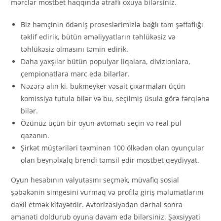
mərclər mostbet haqqında ətraflı oxuya bilərsiniz.
Biz həmçinin ödəniş proseslərimizlə bağlı tam şəffaflığı
təklif edirik, bütün əməliyyatların təhlükəsiz və
təhlükəsiz olmasını təmin edirik.
Daha yaxşılar bütün populyar liqalara, divizionlara,
çempionatlara mərc edə bilərlər.
Nəzərə alın ki, bukmeyker vəsait çıxarmaları üçün
komissiya tutula bilər və bu, seçilmiş üsula görə fərqlənə
bilər.
Özünüz üçün bir oyun avtomatı seçin və real pul
qazanın.
Şirkət müştəriləri təxminən 100 ölkədən olan oyunçular
olan beynəlxalq brendi təmsil edir mostbet qeydiyyat.
Oyun hesabının valyutasını seçmək, müvafiq sosial
şəbəkənin simgesini vurmaq və profilə giriş məlumatlarını
daxil etmək kifayətdir. Avtorizasiyadan dərhal sonra
əmanəti doldurub oyuna davam edə bilərsiniz. Şəxsiyyəti