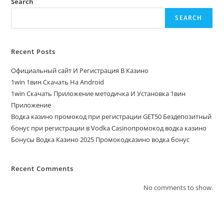
Search
SEARCH
Recent Posts
Официальный сайт И Регистрация В Казино
1win 1вин Скачать На Android
1win Скачать Приложение методичка И Установка 1вин
Приложение
Водка казино промокод при регистрации GET50 Бездепозитный
бонус при регистрации в Vodka Casinoпромокод водка казино
Бонусы Водка Казино 2025 Промокодказино водка бонус
Recent Comments
No comments to show.