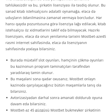
təhlükəsizdir və bu, şirkətin lisenziyası ilə təsdiq olunur. Bu
sənəd kitab istehsalçısını ədalətli oynamağa, eləcə də
uduşların ödənilməsinə zəmanət verməyə borcludur. Hər
hansı qayda pozuntusuna görə lisenziya ləğv ediləcək, kitab
istehsalçısı öz xidmətlərini təklif edə bilməyəcək. Hazırkı
lisenziyanı, eləcə də onun yenilənmə tarixini Mostbet-aze45
rəsmi internet səhifəsində, eləcə də lisenziyanın
səhifəsində yoxlaya bilərsiniz.
Burada müxtəlif slot oyunları, həmçinin çökmə oyunları
bu kazinonun proqram təminatçıları tərəfindən
yaradılaraq təmin olunur.
Bu məqaləni sona qədər oxusanız, Mostbet onlayn
kazinoda qarşılaşacağınız bütün məqamlarla tanış ola
bilərsiniz.
Avtorizasiyadan dərhal sonra əmanəti doldurub oyuna
davam edə bilərsiniz.
Mostbet-az 45 güzgüsü Mostbet bukmеykеr şirkətinin