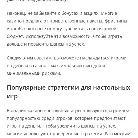
Наконец, не забывайте о бонусах и акциях. Многие
казино предлагают приветственные пакеты, фриспины
и кэшбэк, которые помогут увеличить ваш игровой
бюджет. Используйте эти возможности, чтобы играть
дольше и повысить шансы на успех.
Следуя этим советам, вы сможете наслаждаться играми
на деньги в casino с максимальной выгодой и
минимальными рисками.
Популярные стратегии для настольных
игр
В онлайн казино настольные игры пользуются огромной
популярностью среди игроков, которые предпочитают
игры на деньги. Чтобы увеличить шансы на успех,
многие используют проверенные стратегии. Рассмотрим