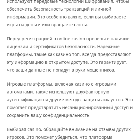
используют передовые технологии шифрования, чтобы
обеспечить безопасность транзакций и личной
информации. Это особенно важно, если вы выбираете
игры на деньги или вращаете слоты.
Перед регистрацией в online casino проверьте наличие
лицензии и сертификатов безопасности. Надежные
платформы, такие как казино топ, всегда предоставляют
эту информацию в открытом доступе. Это гарантирует,
что ваши данные не попадут в руки мошенников.
Игровые платформы, включая казино с игровыми
автоматами, также используют двухфакторную
аутентификацию и другие методы защиты аккаунтов. Это
помогает предотвратить несанкционированный доступ и
сохранить вашу конфиденциальность.
Выбирая casino, обращайте внимание на отзывы других
игроков. Это поможет убедиться, что платформа