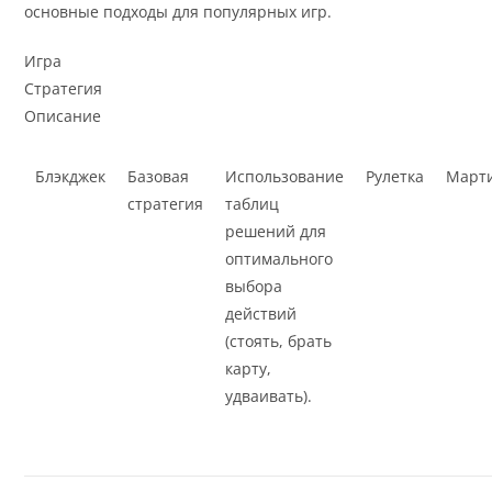
основные подходы для популярных игр.
Игра
Стратегия
Описание
Блэкджек
Базовая
Использование
Рулетка
Март
стратегия
таблиц
решений для
оптимального
выбора
действий
(стоять, брать
карту,
удваивать).