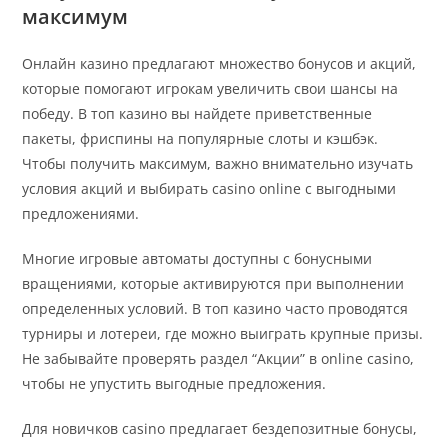
максимум
Онлайн казино предлагают множество бонусов и акций,
которые помогают игрокам увеличить свои шансы на
победу. В топ казино вы найдете приветственные
пакеты, фриспины на популярные слоты и кэшбэк.
Чтобы получить максимум, важно внимательно изучать
условия акций и выбирать casino online с выгодными
предложениями.
Многие игровые автоматы доступны с бонусными
вращениями, которые активируются при выполнении
определенных условий. В топ казино часто проводятся
турниры и лотереи, где можно выиграть крупные призы.
Не забывайте проверять раздел “Акции” в online casino,
чтобы не упустить выгодные предложения.
Для новичков casino предлагает бездепозитные бонусы,