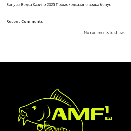
Бонусы Водка Казино 2025 Промокодказино водка бонус
Recent Comments
No comments to show.