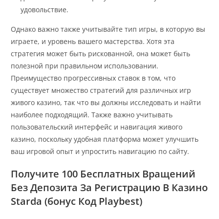
удовольствие.
Однако важно также учитывайте тип игры, в которую вы
играете, и уровень вашего мастерства. Хотя эта
стратегия может быть рискованной, она может быть
полезной при правильном использовании.
Преимущество прогрессивных ставок в том, что
существует множество стратегий для различных игр
живого казино, так что вы должны исследовать и найти
наиболее подходящий. Также важно учитывать
пользовательский интерфейс и навигация живого
казино, поскольку удобная платформа может улучшить
ваш игровой опыт и упростить навигацию по сайту.
Получите 100 Бесплатных Вращений
Без Депозита За Регистрацию В Казино
Starda (бонус Код Playbest)