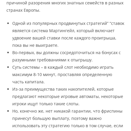
причиной разорения многих знатных семейств в разных
странах Европы.
Одной из популярных продвинутых стратегий” “ставок
является система Мартингейл, который включает
удвоение вашей ставки после каждого проигрыша,
пока вы не выиграете.
Во-первых, вы должны сосредоточиться на бонусах с
разумными требованиями к отыгрышу.
Суть системы – в каждый слот необходимо играть
максимум 8-10 минут, проставляя определенную
часть капитала.
Из-за преимущества таких накопителей, которые
предлагают некоторые игровые автоматы, некоторые
игроки ищут только такие слоты.
Но, конечно же, нет никакой гарантии, что фриспины
принесут большую выплату, поэтому важно
использовать эту стратегию только в том случае, если