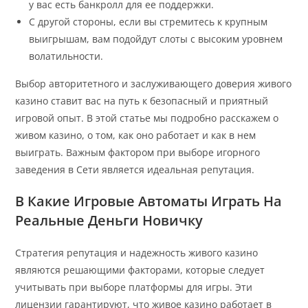
у вас есть банкролл для ее поддержки.
С другой стороны, если вы стремитесь к крупным
выигрышам, вам подойдут слоты с высоким уровнем
волатильности.
Выбор авторитетного и заслуживающего доверия живого
казино ставит вас на путь к безопасный и приятный
игровой опыт. В этой статье мы подробно расскажем о
живом казино, о том, как оно работает и как в нем
выиграть. Важным фактором при выборе игорного
заведения в Сети является идеальная репутация.
В Какие Игровые Автоматы Играть На
Реальные Деньги Новичку
Стратегия репутация и надежность живого казино
являются решающими факторами, которые следует
учитывать при выборе платформы для игры. Эти
лицензии гарантируют, что живое казино работает в