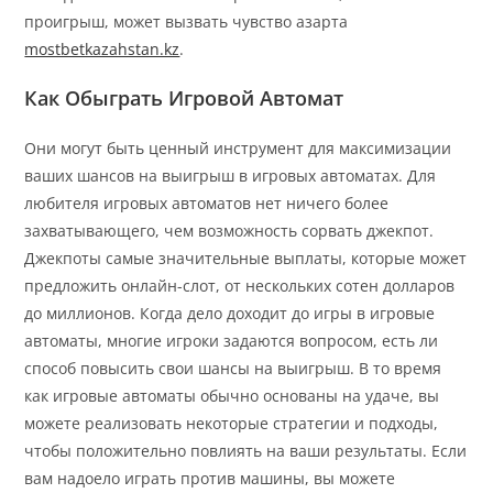
проигрыш, может вызвать чувство азарта
mostbetkazahstan.kz
.
Как Обыграть Игровой Автомат
Они могут быть ценный инструмент для максимизации
ваших шансов на выигрыш в игровых автоматах. Для
любителя игровых автоматов нет ничего более
захватывающего, чем возможность сорвать джекпот.
Джекпоты самые значительные выплаты, которые может
предложить онлайн-слот, от нескольких сотен долларов
до миллионов. Когда дело доходит до игры в игровые
автоматы, многие игроки задаются вопросом, есть ли
способ повысить свои шансы на выигрыш. В то время
как игровые автоматы обычно основаны на удаче, вы
можете реализовать некоторые стратегии и подходы,
чтобы положительно повлиять на ваши результаты. Если
вам надоело играть против машины, вы можете