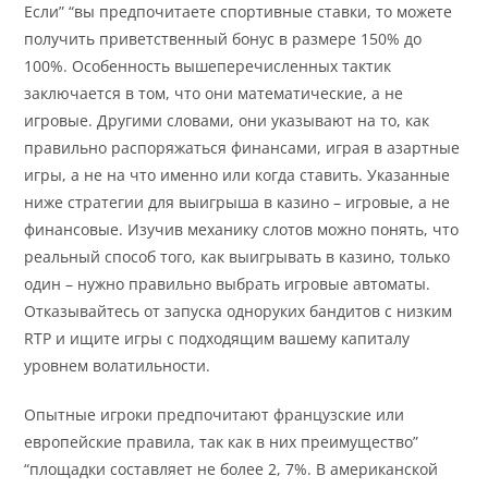
Если” “вы предпочитаете спортивные ставки, то можете
получить приветственный бонус в размере 150% до
100%. Особенность вышеперечисленных тактик
заключается в том, что они математические, а не
игровые. Другими словами, они указывают на то, как
правильно распоряжаться финансами, играя в азартные
игры, а не на что именно или когда ставить. Указанные
ниже стратегии для выигрыша в казино – игровые, а не
финансовые. Изучив механику слотов можно понять, что
реальный способ того, как выигрывать в казино, только
один – нужно правильно выбрать игровые автоматы.
Отказывайтесь от запуска одноруких бандитов с низким
RTP и ищите игры с подходящим вашему капиталу
уровнем волатильности.
Опытные игроки предпочитают французские или
европейские правила, так как в них преимущество”
“площадки составляет не более 2, 7%. В американской