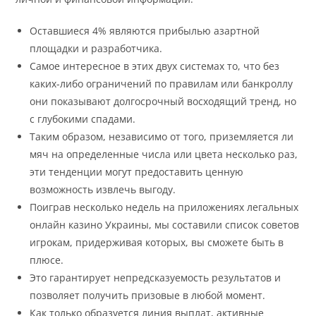
Оставшиеся 4% являются прибылью азартной
площадки и разработчика.
Самое интересное в этих двух системах то, что без
каких-либо ограничений по правилам или банкроллу
они показывают долгосрочный восходящий тренд, но
с глубокими спадами.
Таким образом, независимо от того, приземляется ли
мяч на определенные числа или цвета несколько раз,
эти тенденции могут предоставить ценную
возможность извлечь выгоду.
Поиграв несколько недель на приложениях легальных
онлайн казино Украины, мы составили список советов
игрокам, придерживая которых, вы сможете быть в
плюсе.
Это гарантирует непредсказуемость результатов и
позволяет получить призовые в любой момент.
Как только образуется линия выплат, активные