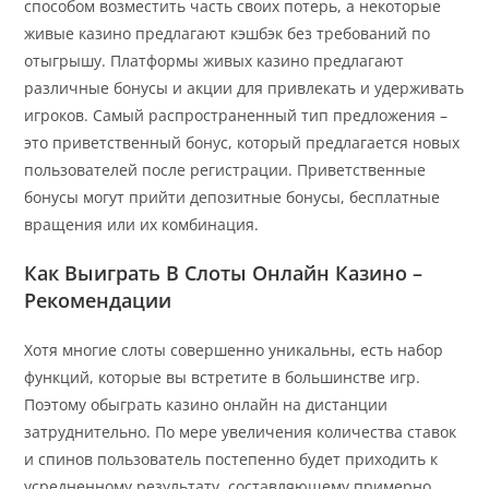
способом возместить часть своих потерь, а некоторые
живые казино предлагают кэшбэк без требований по
отыгрышу. Платформы живых казино предлагают
различные бонусы и акции для привлекать и удерживать
игроков. Самый распространенный тип предложения –
это приветственный бонус, который предлагается новых
пользователей после регистрации. Приветственные
бонусы могут прийти депозитные бонусы, бесплатные
вращения или их комбинация.
Как Выиграть В Слоты Онлайн Казино –
Рекомендации
Хотя многие слоты совершенно уникальны, есть набор
функций, которые вы встретите в большинстве игр.
Поэтому обыграть казино онлайн на дистанции
затруднительно. По мере увеличения количества ставок
и спинов пользователь постепенно будет приходить к
усредненному результату, составляющему примерно