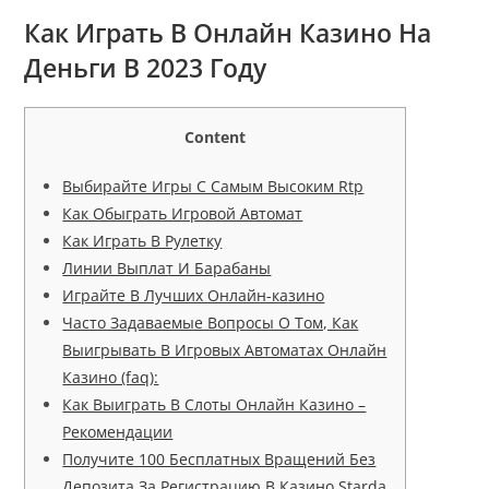
Как Играть В Онлайн Казино На
Деньги В 2023 Году
Content
Выбирайте Игры С Самым Высоким Rtp
Как Обыграть Игровой Автомат
Как Играть В Рулетку
Линии Выплат И Барабаны
Играйте В Лучших Онлайн-казино
Часто Задаваемые Вопросы О Том, Как
Выигрывать В Игровых Автоматах Онлайн
Казино (faq):
Как Выиграть В Слоты Онлайн Казино –
Рекомендации
Получите 100 Бесплатных Вращений Без
Депозита За Регистрацию В Казино Starda