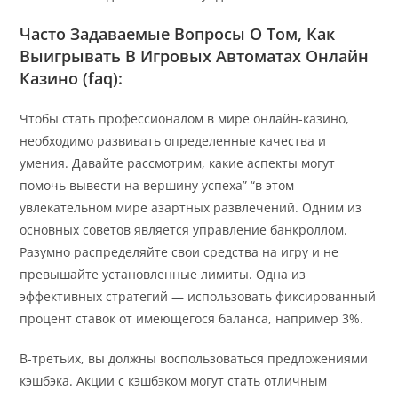
Часто Задаваемые Вопросы О Том, Как
Выигрывать В Игровых Автоматах Онлайн
Казино (faq):
Чтобы стать профессионалом в мире онлайн-казино,
необходимо развивать определенные качества и
умения. Давайте рассмотрим, какие аспекты могут
помочь вывести на вершину успеха” “в этом
увлекательном мире азартных развлечений. Одним из
основных советов является управление банкроллом.
Разумно распределяйте свои средства на игру и не
превышайте установленные лимиты. Одна из
эффективных стратегий — использовать фиксированный
процент ставок от имеющегося баланса, например 3%.
В-третьих, вы должны воспользоваться предложениями
кэшбэка. Акции с кэшбэком могут стать отличным