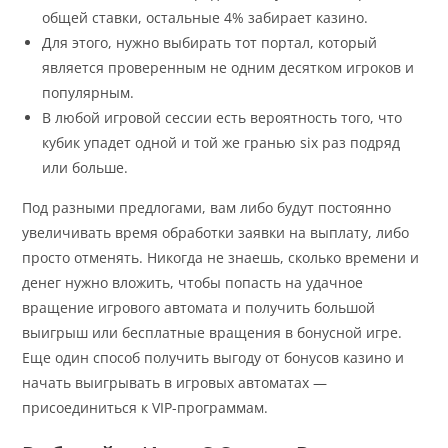
общей ставки, остальные 4% забирает казино.
Для этого, нужно выбирать тот портал, который
является проверенным не одним десятком игроков и
популярным.
В любой игровой сессии есть вероятность того, что
кубик упадет одной и той же гранью six раз подряд
или больше.
Под разными предлогами, вам либо будут постоянно
увеличивать время обработки заявки на выплату, либо
просто отменять. Никогда не знаешь, сколько времени и
денег нужно вложить, чтобы попасть на удачное
вращение игрового автомата и получить большой
выигрыш или бесплатные вращения в бонусной игре.
Еще один способ получить выгоду от бонусов казино и
начать выигрывать в игровых автоматах —
присоединиться к VIP-программам.