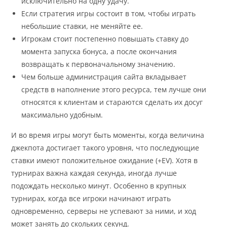
исключительно на одну удачу.
Если стратегия игры состоит в том, чтобы играть
небольшие ставки, не меняйте ее.
Игрокам стоит постепенно повышать ставку до
момента запуска бонуса, а после окончания
возвращать к первоначальному значению.
Чем больше администрация сайта вкладывает
средств в наполнение этого ресурса, тем лучше они
относятся к клиентам и стараются сделать их досуг
максимально удобным.
И во время игры могут быть моменты, когда величина
джекпота достигает такого уровня, что последующие
ставки имеют положительное ожидание (+EV). Хотя в
турнирах важна каждая секунда, иногда лучше
подождать несколько минут. Особенно в крупных
турнирах, когда все игроки начинают играть
одновременно, серверы не успевают за ними, и ход
может занять до скольких секунд.