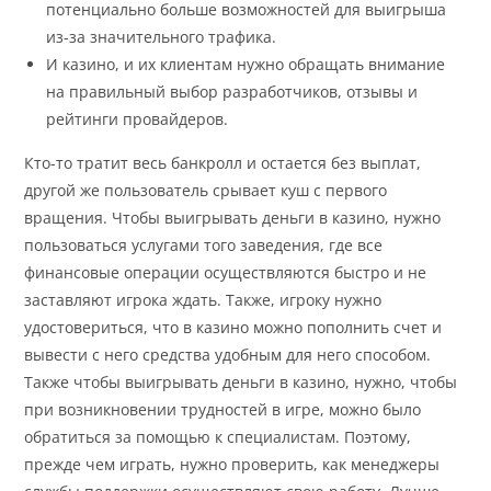
потенциально больше возможностей для выигрыша
из-за значительного трафика.
И казино, и их клиентам нужно обращать внимание
на правильный выбор разработчиков, отзывы и
рейтинги провайдеров.
Кто-то тратит весь банкролл и остается без выплат,
другой же пользователь срывает куш с первого
вращения. Чтобы выигрывать деньги в казино, нужно
пользоваться услугами того заведения, где все
финансовые операции осуществляются быстро и не
заставляют игрока ждать. Также, игроку нужно
удостовериться, что в казино можно пополнить счет и
вывести с него средства удобным для него способом.
Также чтобы выигрывать деньги в казино, нужно, чтобы
при возникновении трудностей в игре, можно было
обратиться за помощью к специалистам. Поэтому,
прежде чем играть, нужно проверить, как менеджеры