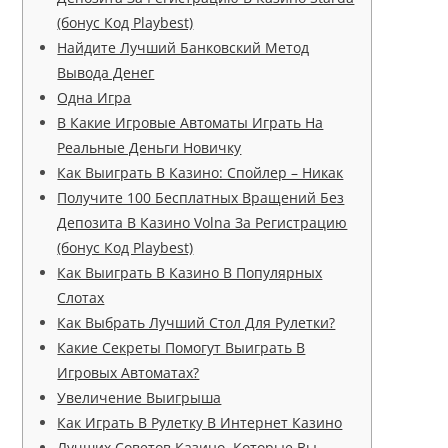
(бонус Код Playbest)
Найдите Лучший Банковский Метод
Вывода Денег
Одна Игра
В Какие Игровые Автоматы Играть На
Реальные Деньги Новичку
Как Выиграть В Казино: Спойлер – Никак
Получите 100 Бесплатных Вращений Без
Депозита В Казино Volna За Регистрацию
(бонус Код Playbest)
Как Выиграть В Казино В Популярных
Слотах
Как Выбрать Лучший Стол Для Рулетки?
Какие Секреты Помогут Выиграть В
Игровых Автоматах?
Увеличение Выигрыша
Как Играть В Рулетку В Интернет Казино
Лучших Советов Казино, Которые Вы