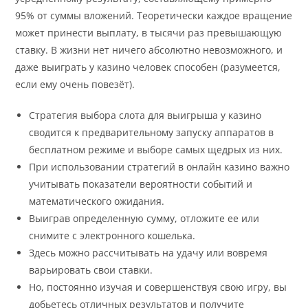
95% от суммы вложений. Теоретически каждое вращение
может принести выплату, в тысячи раз превышающую
ставку. В жизни нет ничего абсолютно невозможного, и
даже выиграть у казино человек способен (разумеется,
если ему очень повезёт).
Стратегия выбора слота для выигрыша у казино
сводится к предварительному запуску аппаратов в
бесплатном режиме и выборе самых щедрых из них.
При использовании стратегий в онлайн казино важно
учитывать показатели вероятности событий и
математического ожидания.
Выиграв определенную сумму, отложите ее или
снимите с электронного кошелька.
Здесь можно рассчитывать на удачу или вовремя
варьировать свои ставки.
Но, постоянно изучая и совершенствуя свою игру, вы
добьетесь отличных результатов и получите