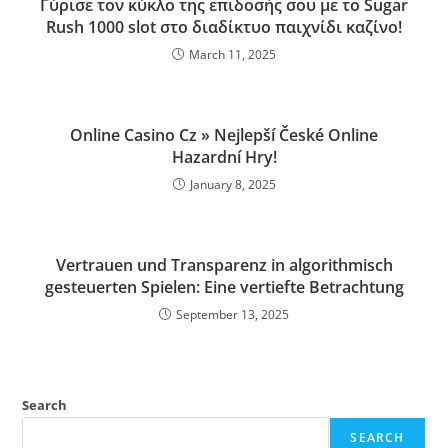
Γύρισε τον κύκλο της επιδοσής σου με το Sugar
Rush 1000 slot στο διαδίκτυο παιχνίδι καζίνο!
March 11, 2025
Online Casino Cz » Nejlepší České Online
Hazardní Hry!
January 8, 2025
Vertrauen und Transparenz in algorithmisch
gesteuerten Spielen: Eine vertiefte Betrachtung
September 13, 2025
Search
SEARCH