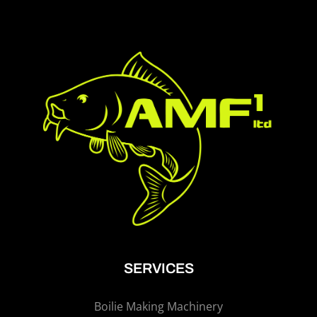
SERVICES
Boilie Making Machinery