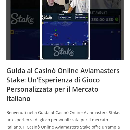
Guida al Casinò Online Aviamasters
Stake: Un’Esperienza di Gioco
Personalizzata per il Mercato
Italiano
Benvenuti nella Guida al Casinò Online Aviamasters Stake,
un’esperienza di gioco personalizzata per il mercato
italiano. Il Casinò Online Aviamasters Stake offre un’ampia