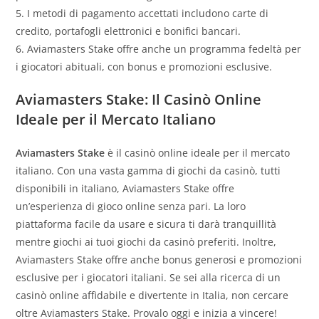
5. I metodi di pagamento accettati includono carte di
credito, portafogli elettronici e bonifici bancari.
6. Aviamasters Stake offre anche un programma fedeltà per
i giocatori abituali, con bonus e promozioni esclusive.
Aviamasters Stake: Il Casinò Online
Ideale per il Mercato Italiano
Aviamasters Stake
è il casinò online ideale per il mercato
italiano. Con una vasta gamma di giochi da casinò, tutti
disponibili in italiano, Aviamasters Stake offre
un’esperienza di gioco online senza pari. La loro
piattaforma facile da usare e sicura ti darà tranquillità
mentre giochi ai tuoi giochi da casinò preferiti. Inoltre,
Aviamasters Stake offre anche bonus generosi e promozioni
esclusive per i giocatori italiani. Se sei alla ricerca di un
casinò online affidabile e divertente in Italia, non cercare
oltre Aviamasters Stake. Provalo oggi e inizia a vincere!