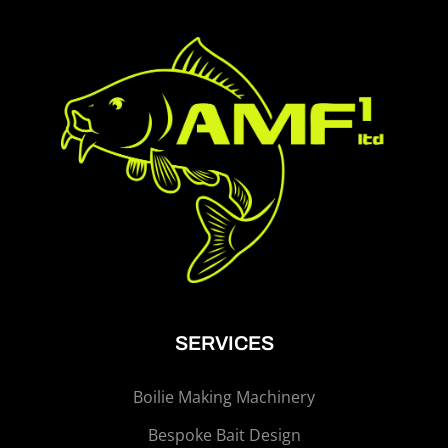
SERVICES
Boilie Making Machinery
Bespoke Bait Design