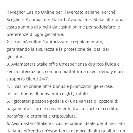
Il Meglior Casino Online per il Mercato Italiano: Perché
Scegliere Aviamasters Stake.1. Aviamasters Stake offre una
vasta gamma di giochi da casinò online per soddisfare le
preferenze di ogni giocatore.
2. Il casinò online è autorizzato e regolamentato,
garantendo la sicurezza e la protezione dei dati dei
giocatori.
3. Aviamasters Stake offre un’esperienza di gioco fluida e
senza interruzioni, con una piattaforma user-friendly e un
supporto clienti 24/7.
4. Il casinò online offre bonus e promozioni generose,
inclusi bonus di benvenuto e giri gratuiti.
5. I giocatori possono godere di una varietà di opzioni di
pagamento sicure e convenienti, tra cui carte di credito,
portafogli elettronici e criptovalute.
6. Aviamasters Stake è il casinò online ideale per il mercato
italiano, offrendo un’esperienza di gioco di alta qualità e un