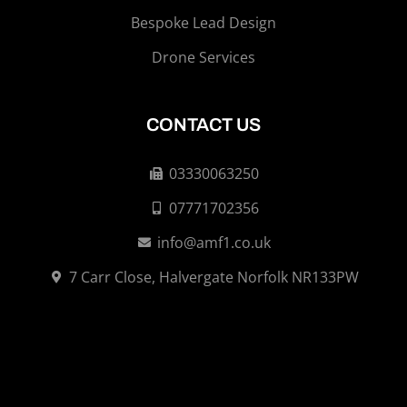
Bespoke Lead Design
Drone Services
CONTACT US
03330063250
07771702356
info@amf1.co.uk
7 Carr Close, Halvergate Norfolk NR133PW