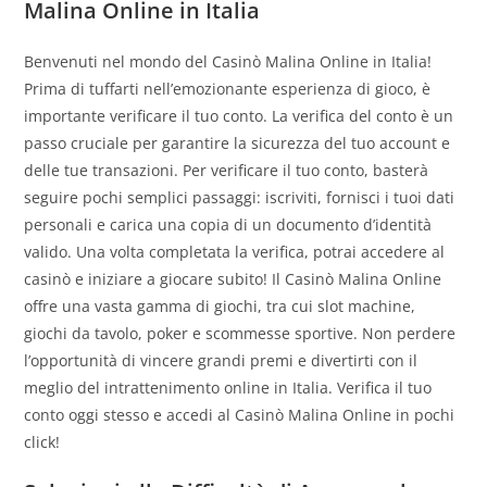
Malina Online in Italia
Benvenuti nel mondo del Casinò Malina Online in Italia!
Prima di tuffarti nell’emozionante esperienza di gioco, è
importante verificare il tuo conto. La verifica del conto è un
passo cruciale per garantire la sicurezza del tuo account e
delle tue transazioni. Per verificare il tuo conto, basterà
seguire pochi semplici passaggi: iscriviti, fornisci i tuoi dati
personali e carica una copia di un documento d’identità
valido. Una volta completata la verifica, potrai accedere al
casinò e iniziare a giocare subito! Il Casinò Malina Online
offre una vasta gamma di giochi, tra cui slot machine,
giochi da tavolo, poker e scommesse sportive. Non perdere
l’opportunità di vincere grandi premi e divertirti con il
meglio del intrattenimento online in Italia. Verifica il tuo
conto oggi stesso e accedi al Casinò Malina Online in pochi
click!