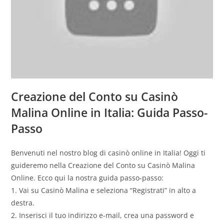
Creazione del Conto su Casinò
Malina Online in Italia: Guida Passo-
Passo
Benvenuti nel nostro blog di casinò online in Italia! Oggi ti
guideremo nella Creazione del Conto su Casinò Malina
Online. Ecco qui la nostra guida passo-passo:
1. Vai su Casinò Malina e seleziona “Registrati” in alto a
destra.
2. Inserisci il tuo indirizzo e-mail, crea una password e