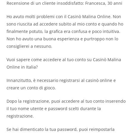
Recensione di un cliente insoddisfatto: Francesca, 30 anni
Ho avuto molti problemi con il Casinò Malina Online. Non
sono riuscita ad accedere subito al mio conto e quando ho
finalmente potuto, la grafica era confusa e poco intuitiva.
Non ho avuto una buona esperienza e purtroppo non lo
consiglierei a nessuno.
Vuoi sapere come accedere al tuo conto su Casinò Malina
Online in Italia?
Innanzitutto, è necessario registrarsi al casinò online e
creare un conto di gioco.
Dopo la registrazione, puoi accedere al tuo conto inserendo
il tuo nome utente e password scelti durante la
registrazione.
Se hai dimenticato la tua password, puoi reimpostarla