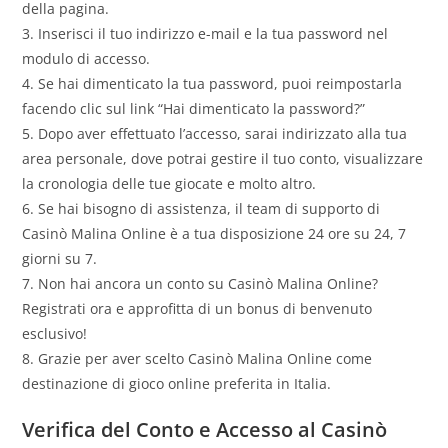
della pagina.
3. Inserisci il tuo indirizzo e-mail e la tua password nel
modulo di accesso.
4. Se hai dimenticato la tua password, puoi reimpostarla
facendo clic sul link “Hai dimenticato la password?”
5. Dopo aver effettuato l’accesso, sarai indirizzato alla tua
area personale, dove potrai gestire il tuo conto, visualizzare
la cronologia delle tue giocate e molto altro.
6. Se hai bisogno di assistenza, il team di supporto di
Casinò Malina Online è a tua disposizione 24 ore su 24, 7
giorni su 7.
7. Non hai ancora un conto su Casinò Malina Online?
Registrati ora e approfitta di un bonus di benvenuto
esclusivo!
8. Grazie per aver scelto Casinò Malina Online come
destinazione di gioco online preferita in Italia.
Verifica del Conto e Accesso al Casinò