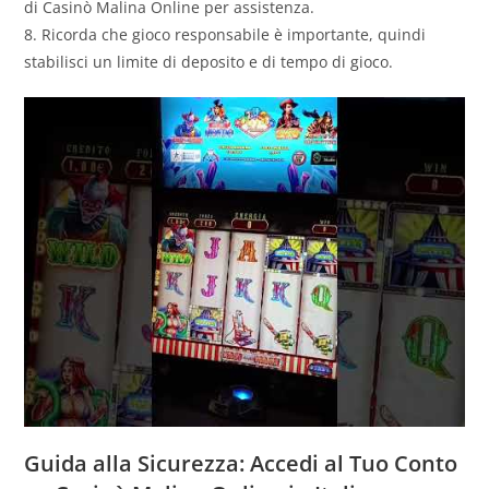
di Casinò Malina Online per assistenza.
8. Ricorda che gioco responsabile è importante, quindi
stabilisci un limite di deposito e di tempo di gioco.
Guida alla Sicurezza: Accedi al Tuo Conto