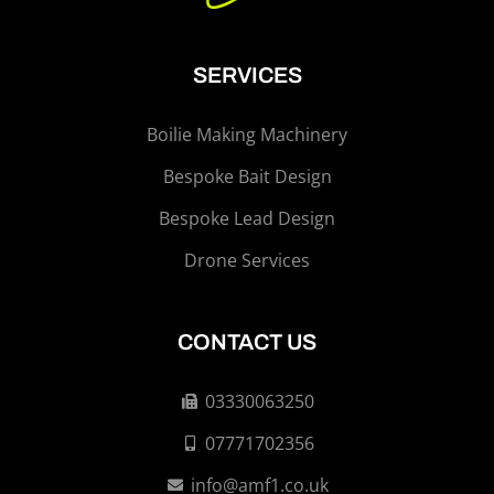
SERVICES
Boilie Making Machinery
Bespoke Bait Design
Bespoke Lead Design
Drone Services
CONTACT US
03330063250
07771702356
info@amf1.co.uk