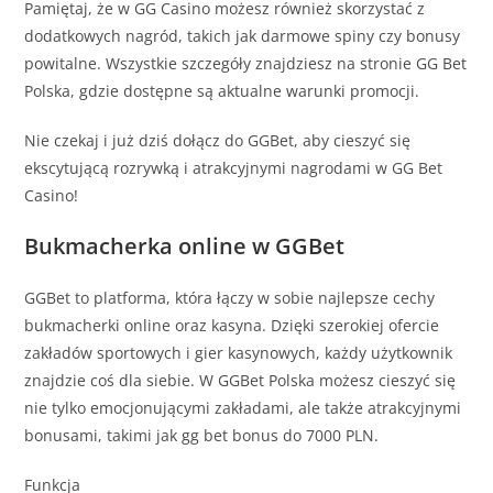
Pamiętaj, że w GG Casino możesz również skorzystać z
dodatkowych nagród, takich jak darmowe spiny czy bonusy
powitalne. Wszystkie szczegóły znajdziesz na stronie GG Bet
Polska, gdzie dostępne są aktualne warunki promocji.
Nie czekaj i już dziś dołącz do GGBet, aby cieszyć się
ekscytującą rozrywką i atrakcyjnymi nagrodami w GG Bet
Casino!
Bukmacherka online w GGBet
GGBet to platforma, która łączy w sobie najlepsze cechy
bukmacherki online oraz kasyna. Dzięki szerokiej ofercie
zakładów sportowych i gier kasynowych, każdy użytkownik
znajdzie coś dla siebie. W GGBet Polska możesz cieszyć się
nie tylko emocjonującymi zakładami, ale także atrakcyjnymi
bonusami, takimi jak gg bet bonus do 7000 PLN.
Funkcja