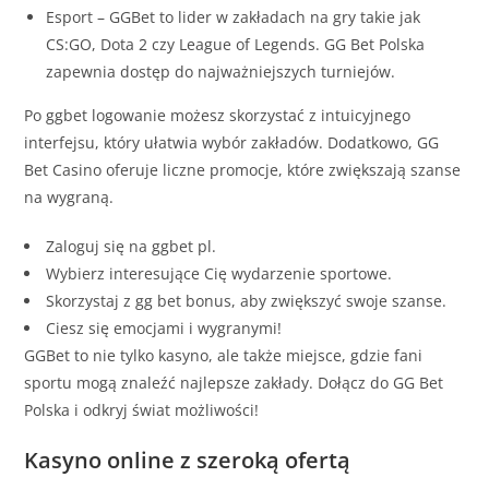
Esport – GGBet to lider w zakładach na gry takie jak
CS:GO, Dota 2 czy League of Legends. GG Bet Polska
zapewnia dostęp do najważniejszych turniejów.
Po ggbet logowanie możesz skorzystać z intuicyjnego
interfejsu, który ułatwia wybór zakładów. Dodatkowo, GG
Bet Casino oferuje liczne promocje, które zwiększają szanse
na wygraną.
Zaloguj się na ggbet pl.
Wybierz interesujące Cię wydarzenie sportowe.
Skorzystaj z gg bet bonus, aby zwiększyć swoje szanse.
Ciesz się emocjami i wygranymi!
GGBet to nie tylko kasyno, ale także miejsce, gdzie fani
sportu mogą znaleźć najlepsze zakłady. Dołącz do GG Bet
Polska i odkryj świat możliwości!
Kasyno online z szeroką ofertą