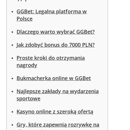
GGBet: Legalna platforma w
Polsce
Dlaczego warto wybrać GGBet?
Jak zdobyć bonus do 7000 PLN?
Proste kroki do otrzymania
nagrody
Bukmacherka online w GGBet
Najlepsze zakłady na wydarzenia
sportowe
Kasyno online z szeroką ofertą
Gry, które zapewnią rozrywkę na