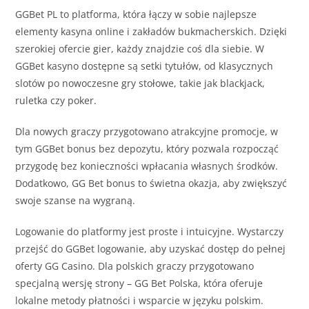
GGBet PL to platforma, która łączy w sobie najlepsze
elementy kasyna online i zakładów bukmacherskich. Dzięki
szerokiej ofercie gier, każdy znajdzie coś dla siebie. W
GGBet kasyno dostępne są setki tytułów, od klasycznych
slotów po nowoczesne gry stołowe, takie jak blackjack,
ruletka czy poker.
Dla nowych graczy przygotowano atrakcyjne promocje, w
tym GGBet bonus bez depozytu, który pozwala rozpocząć
przygodę bez konieczności wpłacania własnych środków.
Dodatkowo, GG Bet bonus to świetna okazja, aby zwiększyć
swoje szanse na wygraną.
Logowanie do platformy jest proste i intuicyjne. Wystarczy
przejść do GGBet logowanie, aby uzyskać dostęp do pełnej
oferty GG Casino. Dla polskich graczy przygotowano
specjalną wersję strony – GG Bet Polska, która oferuje
lokalne metody płatności i wsparcie w języku polskim.