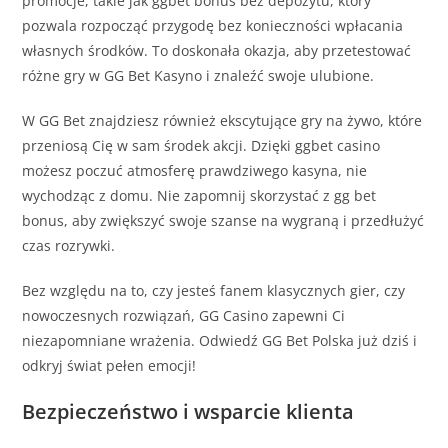
promocje, takie jak ggbet bonus bez depozytu, który
pozwala rozpocząć przygodę bez konieczności wpłacania
własnych środków. To doskonała okazja, aby przetestować
różne gry w GG Bet Kasyno i znaleźć swoje ulubione.
W GG Bet znajdziesz również ekscytujące gry na żywo, które
przeniosą Cię w sam środek akcji. Dzięki ggbet casino
możesz poczuć atmosferę prawdziwego kasyna, nie
wychodząc z domu. Nie zapomnij skorzystać z gg bet
bonus, aby zwiększyć swoje szanse na wygraną i przedłużyć
czas rozrywki.
Bez względu na to, czy jesteś fanem klasycznych gier, czy
nowoczesnych rozwiązań, GG Casino zapewni Ci
niezapomniane wrażenia. Odwiedź GG Bet Polska już dziś i
odkryj świat pełen emocji!
Bezpieczeństwo i wsparcie klienta