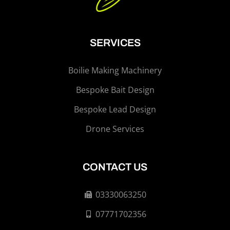
SERVICES
Boilie Making Machinery
Bespoke Bait Design
Bespoke Lead Design
Drone Services
CONTACT US
03330063250
07771702356