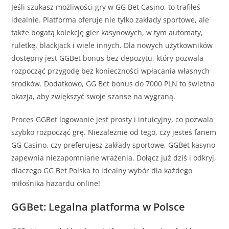
Jeśli szukasz możliwości gry w GG Bet Casino, to trafiłeś
idealnie. Platforma oferuje nie tylko zakłady sportowe, ale
także bogatą kolekcję gier kasynowych, w tym automaty,
ruletkę, blackjack i wiele innych. Dla nowych użytkowników
dostępny jest GGBet bonus bez depozytu, który pozwala
rozpocząć przygodę bez konieczności wpłacania własnych
środków. Dodatkowo, GG Bet bonus do 7000 PLN to świetna
okazja, aby zwiększyć swoje szanse na wygraną.
Proces GGBet logowanie jest prosty i intuicyjny, co pozwala
szybko rozpocząć grę. Niezależnie od tego, czy jesteś fanem
GG Casino, czy preferujesz zakłady sportowe, GGBet kasyno
zapewnia niezapomniane wrażenia. Dołącz już dziś i odkryj,
dlaczego GG Bet Polska to idealny wybór dla każdego
miłośnika hazardu online!
GGBet: Legalna platforma w Polsce