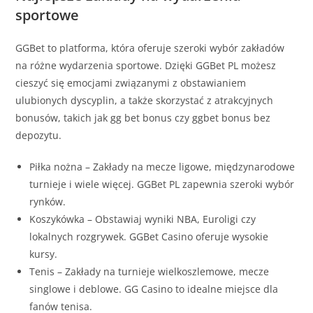
sportowe
GGBet to platforma, która oferuje szeroki wybór zakładów
na różne wydarzenia sportowe. Dzięki GGBet PL możesz
cieszyć się emocjami związanymi z obstawianiem
ulubionych dyscyplin, a także skorzystać z atrakcyjnych
bonusów, takich jak gg bet bonus czy ggbet bonus bez
depozytu.
Piłka nożna – Zakłady na mecze ligowe, międzynarodowe
turnieje i wiele więcej. GGBet PL zapewnia szeroki wybór
rynków.
Koszykówka – Obstawiaj wyniki NBA, Euroligi czy
lokalnych rozgrywek. GGBet Casino oferuje wysokie
kursy.
Tenis – Zakłady na turnieje wielkoszlemowe, mecze
singlowe i deblowe. GG Casino to idealne miejsce dla
fanów tenisa.