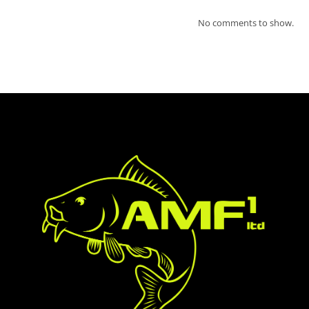
No comments to show.