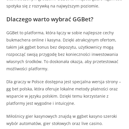
spotyka się z rozrywką na najwyższym poziomie.
Dlaczego warto wybrać GGBet?
GGBet to platforma, która łączy w sobie najlepsze cechy
bukmachera online i kasyna. Dzięki atrakcyjnym ofertom,
takim jak ggbet bonus bez depozytu, użytkownicy mogą
rozpocząć swoją przygodę bez konieczności inwestowania
własnych środków. To doskonała okazja, aby przetestować
możliwości platformy.
Dla graczy w Polsce dostępna jest specjalna wersja strony –
gg bet polska, która oferuje lokalne metody płatności oraz
wsparcie w języku polskim. Dzięki temu korzystanie z
platformy jest wygodne i intuicyjne.
Miłośnicy gier kasynowych znajdą w ggbet kasyno szeroki
wybór automatów, gier stołowych oraz live casino.