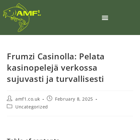
Frumzi Casinolla: Pelata
kasinopelejä verkossa
sujuvasti ja turvallisesti
amf1.co.uk
February 8, 2025
Uncategorized