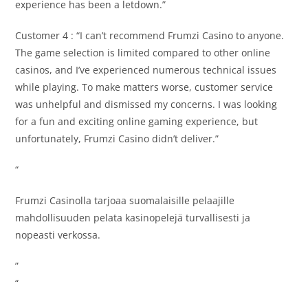
experience has been a letdown.”
Customer 4 : “I can’t recommend Frumzi Casino to anyone.
The game selection is limited compared to other online
casinos, and I’ve experienced numerous technical issues
while playing. To make matters worse, customer service
was unhelpful and dismissed my concerns. I was looking
for a fun and exciting online gaming experience, but
unfortunately, Frumzi Casino didn’t deliver.”
“
Frumzi Casinolla tarjoaa suomalaisille pelaajille
mahdollisuuden pelata kasinopelejä turvallisesti ja
nopeasti verkossa.
”
“