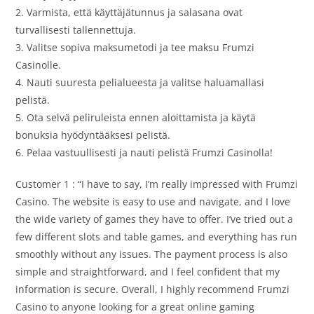
2. Varmista, että käyttäjätunnus ja salasana ovat
turvallisesti tallennettuja.
3. Valitse sopiva maksumetodi ja tee maksu Frumzi
Casinolle.
4. Nauti suuresta pelialueesta ja valitse haluamallasi
pelistä.
5. Ota selvä peliruleista ennen aloittamista ja käytä
bonuksia hyödyntääksesi pelistä.
6. Pelaa vastuullisesti ja nauti pelistä Frumzi Casinolla!
Customer 1 : “I have to say, I’m really impressed with Frumzi
Casino. The website is easy to use and navigate, and I love
the wide variety of games they have to offer. I’ve tried out a
few different slots and table games, and everything has run
smoothly without any issues. The payment process is also
simple and straightforward, and I feel confident that my
information is secure. Overall, I highly recommend Frumzi
Casino to anyone looking for a great online gaming