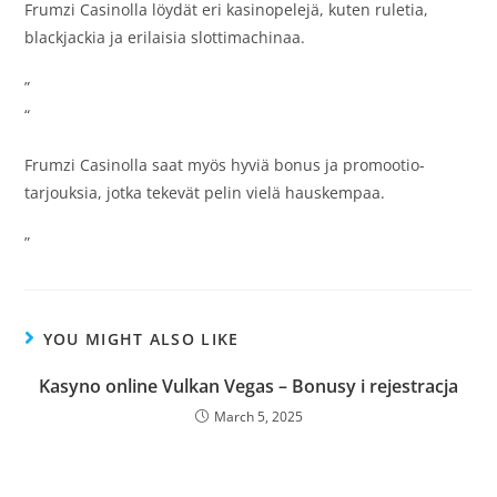
Frumzi Casinolla löydät eri kasinopelejä, kuten ruletia,
blackjackia ja erilaisia slottimachinaa.
”
“
Frumzi Casinolla saat myös hyviä bonus ja promootio-
tarjouksia, jotka tekevät pelin vielä hauskempaa.
”
YOU MIGHT ALSO LIKE
Kasyno online Vulkan Vegas – Bonusy i rejestracja
March 5, 2025