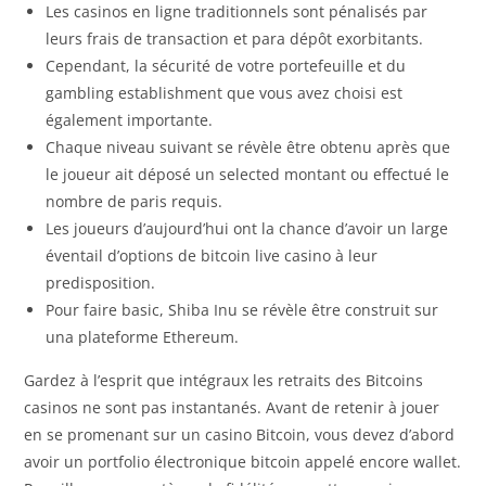
Les casinos en ligne traditionnels sont pénalisés par
leurs frais de transaction et para dépôt exorbitants.
Cependant, la sécurité de votre portefeuille et du
gambling establishment que vous avez choisi est
également importante.
Chaque niveau suivant se révèle être obtenu après que
le joueur ait déposé un selected montant ou effectué le
nombre de paris requis.
Les joueurs d’aujourd’hui ont la chance d’avoir un large
éventail d’options de bitcoin live casino à leur
predisposition.
Pour faire basic, Shiba Inu se révèle être construit sur
una plateforme Ethereum.
Gardez à l’esprit que intégraux les retraits des Bitcoins
casinos ne sont pas instantanés. Avant de retenir à jouer
en se promenant sur un casino Bitcoin, vous devez d’abord
avoir un portfolio électronique bitcoin appelé encore wallet.