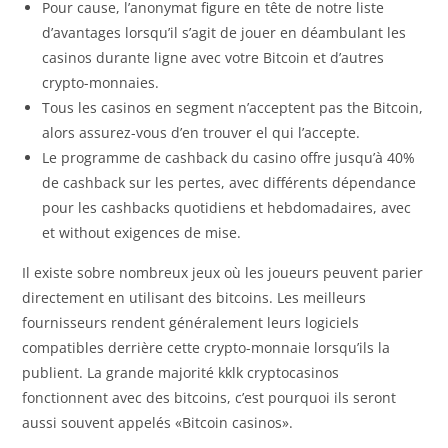
Pour cause, l’anonymat figure en tête de notre liste
d’avantages lorsqu’il s’agit de jouer en déambulant les
casinos durante ligne avec votre Bitcoin et d’autres
crypto-monnaies.
Tous les casinos en segment n’acceptent pas the Bitcoin,
alors assurez-vous d’en trouver el qui l’accepte.
Le programme de cashback du casino offre jusqu’à 40%
de cashback sur les pertes, avec différents dépendance
pour les cashbacks quotidiens et hebdomadaires, avec
et without exigences de mise.
Il existe sobre nombreux jeux où les joueurs peuvent parier
directement en utilisant des bitcoins. Les meilleurs
fournisseurs rendent généralement leurs logiciels
compatibles derrière cette crypto-monnaie lorsqu’ils la
publient. La grande majorité kklk cryptocasinos
fonctionnent avec des bitcoins, c’est pourquoi ils seront
aussi souvent appelés «Bitcoin casinos».