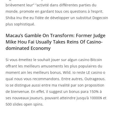
brièvement leur” “activité dans différentes parties du
monde, promote en gardant tous ces questions à l’esprit.
Shiba Inu the eu l’idée de développer un substitut Dogecoin
plus sophistiqué.
Macau’s Gamble On Transform: Former Judge
Mike Hou Fai Usually Takes Reins Of Casino-
dominated Economy
Si vous émettez le souhait jouer sur algun casino Bitcoin
offrant les meilleurs amusements les plus populaires du
moment ain les meilleurs bonus, Wild. io reste LE casino o
qual nous vous recommandons. Entre autres, Outrageous.
io se distingue aussi entre ma rivalité par son proposition
de bienvenue. En effet, il suggest un bonus para 150% à
ses nouveaux joueurs, pouvant atteindre jusqu’à 10000$ et
500 slides open spins.