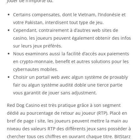
jouer de n’importe où.
Certains compensates, dont le Vietnam, l’Indonésie et
votre Pakistan, interdisent tout type de jeu.
Cependant, contrairement à d’autres web sites de
casino, les joueurs peuvent également obtenir des infos
sur leurs jeux préférés.
Nous examinons aussi la facilité d’accès aux paiements
en crypto-monnaie, benefit et autres solutions pour les
cybernautes mobiles.
Choisir un portail web avec algun système de provably
fair ou algun système audité doble une tierce partie
vous garantit de jouer sans adjustment.
Red Dog Casino est très pratique grâce à son segment
dédié au pourcentage de retour au joueur (RTP). Placé en
bref de page i site, les joueurs peuvent mettre la main au
niveau des valeurs RTP des différents jeux sans posséder à
chercher tous ces chiffres en ouvrant chaque titre. BitStarz