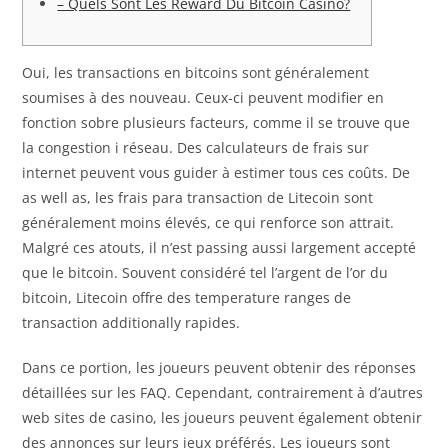
– Quels Sont Les Reward Du Bitcoin Casino?
Oui, les transactions en bitcoins sont généralement
soumises à des nouveau. Ceux-ci peuvent modifier en
fonction sobre plusieurs facteurs, comme il se trouve que
la congestion i réseau. Des calculateurs de frais sur
internet peuvent vous guider à estimer tous ces coûts. De
as well as, les frais para transaction de Litecoin sont
généralement moins élevés, ce qui renforce son attrait.
Malgré ces atouts, il n’est passing aussi largement accepté
que le bitcoin. Souvent considéré tel l’argent de l’or du
bitcoin, Litecoin offre des temperature ranges de
transaction additionally rapides.
Dans ce portion, les joueurs peuvent obtenir des réponses
détaillées sur les FAQ. Cependant, contrairement à d’autres
web sites de casino, les joueurs peuvent également obtenir
des annonces sur leurs jeux préférés. Les joueurs sont