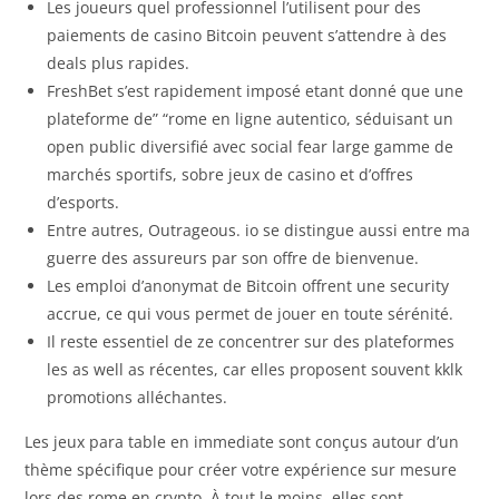
Les joueurs quel professionnel l’utilisent pour des
paiements de casino Bitcoin peuvent s’attendre à des
deals plus rapides.
FreshBet s’est rapidement imposé etant donné que une
plateforme de” “rome en ligne autentico, séduisant un
open public diversifié avec social fear large gamme de
marchés sportifs, sobre jeux de casino et d’offres
d’esports.
Entre autres, Outrageous. io se distingue aussi entre ma
guerre des assureurs par son offre de bienvenue.
Les emploi d’anonymat de Bitcoin offrent une security
accrue, ce qui vous permet de jouer en toute sérénité.
Il reste essentiel de ze concentrer sur des plateformes
les as well as récentes, car elles proposent souvent kklk
promotions alléchantes.
Les jeux para table en immediate sont conçus autour d’un
thème spécifique pour créer votre expérience sur mesure
lors des rome en crypto. À tout le moins, elles sont