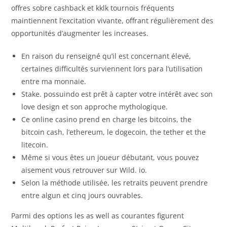
offres sobre cashback et kklk tournois fréquents
maintiennent l’excitation vivante, offrant régulièrement des
opportunités d’augmenter les increases.
En raison du renseigné qu’il est concernant élevé,
certaines difficultés surviennent lors para l’utilisation
entre ma monnaie.
Stake. possuindo est prêt à capter votre intérêt avec son
love design et son approche mythologique.
Ce online casino prend en charge les bitcoins, the
bitcoin cash, l’ethereum, le dogecoin, the tether et the
litecoin.
Même si vous êtes un joueur débutant, vous pouvez
aisement vous retrouver sur Wild. io.
Selon la méthode utilisée, les retraits peuvent prendre
entre algun et cinq jours ouvrables.
Parmi des options les as well as courantes figurent