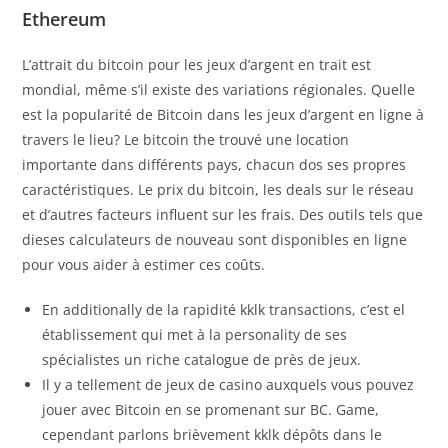
Ethereum
L’attrait du bitcoin pour les jeux d’argent en trait est
mondial, même s’il existe des variations régionales. Quelle
est la popularité de Bitcoin dans les jeux d’argent en ligne à
travers le lieu? Le bitcoin the trouvé une location
importante dans différents pays, chacun dos ses propres
caractéristiques. Le prix du bitcoin, les deals sur le réseau
et d’autres facteurs influent sur les frais. Des outils tels que
dieses calculateurs de nouveau sont disponibles en ligne
pour vous aider à estimer ces coûts.
En additionally de la rapidité kklk transactions, c’est el
établissement qui met à la personality de ses
spécialistes un riche catalogue de près de jeux.
Il y a tellement de jeux de casino auxquels vous pouvez
jouer avec Bitcoin en se promenant sur BC. Game,
cependant parlons brièvement kklk dépôts dans le