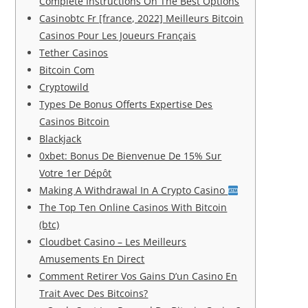
Complete Instructions On The Best Options
Casinobtc Fr [france, 2022] Meilleurs Bitcoin
Casinos Pour Les Joueurs Français
Tether Casinos
Bitcoin Com
Cryptowild
Types De Bonus Offerts Expertise Des
Casinos Bitcoin
Blackjack
0xbet: Bonus De Bienvenue De 15% Sur
Votre 1er Dépôt
Making A Withdrawal In A Crypto Casino
The Top Ten Online Casinos With Bitcoin
(btc)
Cloudbet Casino – Les Meilleurs
Amusements En Direct
Comment Retirer Vos Gains D’un Casino En
Trait Avec Des Bitcoins?