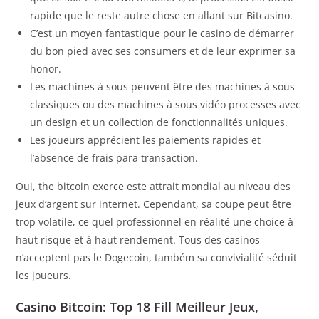
rapide que le reste autre chose en allant sur Bitcasino.
C’est un moyen fantastique pour le casino de démarrer
du bon pied avec ses consumers et de leur exprimer sa
honor.
Les machines à sous peuvent être des machines à sous
classiques ou des machines à sous vidéo processes avec
un design et un collection de fonctionnalités uniques.
Les joueurs apprécient les paiements rapides et
l’absence de frais para transaction.
Oui, the bitcoin exerce este attrait mondial au niveau des
jeux d’argent sur internet. Cependant, sa coupe peut être
trop volatile, ce quel professionnel en réalité une choice à
haut risque et à haut rendement. Tous des casinos
n’acceptent pas le Dogecoin, também sa convivialité séduit
les joueurs.
Casino Bitcoin: Top 18 Fill Meilleur Jeux,