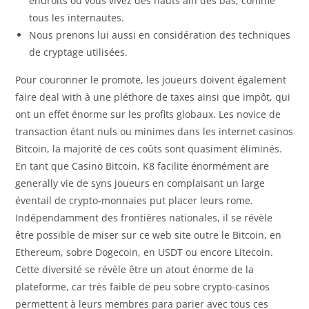
endroits où vous vivez des hauts ain des bas, comme
tous les internautes.
Nous prenons lui aussi en considération des techniques
de cryptage utilisées.
Pour couronner le promote, les joueurs doivent également
faire deal with à une pléthore de taxes ainsi que impôt, qui
ont un effet énorme sur les profits globaux. Les novice de
transaction étant nuls ou minimes dans les internet casinos
Bitcoin, la majorité de ces coûts sont quasiment éliminés.
En tant que Casino Bitcoin, K8 facilite énormément are
generally vie de syns joueurs en complaisant un large
éventail de crypto-monnaies put placer leurs rome.
Indépendamment des frontières nationales, il se révèle
être possible de miser sur ce web site outre le Bitcoin, en
Ethereum, sobre Dogecoin, en USDT ou encore Litecoin.
Cette diversité se révèle être un atout énorme de la
plateforme, car très faible de peu sobre crypto-casinos
permettent à leurs membres para parier avec tous ces