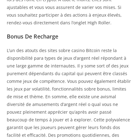
ajustables et vous vous assurent de varier vos mises. Si
vous souhaitez participer à des actions à enjeux élevés,
rendez-vous directement dans l’onglet High Roller.
Bonus De Recharge
L’un des atouts des sites sobre casino Bitcoin reste la
disponibilité para types de jeux d’argent réel répondant à
une large gamme de internautes. Il y some sort of des jeux
purement dépendants du capital qui peuvent être classés
comme jeux de compétence. Vous pouvez également établir
les jeux par volatilité, fonctionnalités sobre bonus, limites
de mise et thème. En somme, elle existe une avismal
diversité de amusements d’argent réel o qual vous ne
pouvez pleinement apprécier qu’après avoir passé
beaucoup de temps à jouer et à explorer. Cette polyvalence
garantit que les joueurs peuvent gérer leurs fonds dos
facilité et efficacité. Des promotions quotidiennes, des