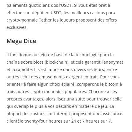
paiements quotidiens dos l’USDT. Si vous êtes prêt à
effectuer un dépôt en USDT, les meilleurs casinos para
crypto-monnaie Tether les joueurs proposent des offers
exclusives.
Mega Dice
Il fonctionne au sein de base de la technologie para la
chaîne sobre blocs (blockchain), et cela garantit l’anonymat
et la rapidité. Il s’est imposé dans divers secteurs, entre
autres celui des amusements d’argent en trait. Pour vous
orienter à faire algun choix éclairé, comparons le bitcoin à
trois autres crypto-monnaies populaires. Chacune a ses
propres avantages, alors lisez una suite pour trouver celle
qui overlap le plus à vos besoins en matière de jeu. La
plupart des casinos sur internet proposent une assistance
clientèle twenty-four heures sur 24 et 7 heures sur 7.