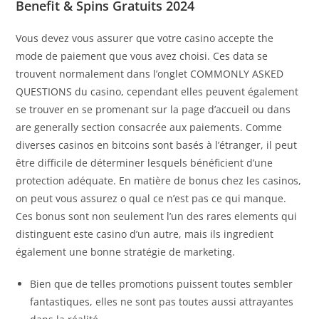
Benefit & Spins Gratuits 2024
Vous devez vous assurer que votre casino accepte the
mode de paiement que vous avez choisi. Ces data se
trouvent normalement dans l’onglet COMMONLY ASKED
QUESTIONS du casino, cependant elles peuvent également
se trouver en se promenant sur la page d’accueil ou dans
are generally section consacrée aux paiements. Comme
diverses casinos en bitcoins sont basés à l’étranger, il peut
être difficile de déterminer lesquels bénéficient d’une
protection adéquate. En matière de bonus chez les casinos,
on peut vous assurez o qual ce n’est pas ce qui manque.
Ces bonus sont non seulement l’un des rares elements qui
distinguent este casino d’un autre, mais ils ingredient
également une bonne stratégie de marketing.
Bien que de telles promotions puissent toutes sembler
fantastiques, elles ne sont pas toutes aussi attrayantes