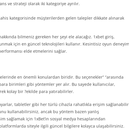
 ve strateji olarak iki kategoriye ayrılır.
 bahis kategorisinde müşterilerden gelen talepler dikkate alınarak
akkında bilmeniz gereken her şeyi ele alacağız. 1xbet giriş,
unmak için en güncel teknolojileri kullanır. Kesintisiz oyun deneyim
 performansı elde etmelerini sağlar.
itelerinde en önemli konulardan biridir. Bu seçenekler” “arasında
ara birimleri gibi yöntemler yer alır. Bu sayede kullanıcılar,
k kolay bir ?ekilde para yatırabilirler.
yarlar, tabletler gibi her türlü cihazla rahatlıkla erişim sağlanabilir
nu kullanabilirsiniz, ancak bu yöntem bazen yanlış
şim sağlamak için 1xBet’in sosyal medya hesaplarından
atformlarda siteyle ilgili güncel bilgilere kolayca ulaşabilirsiniz.