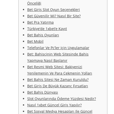
Önceliği
Bet Giriş Slot Oyun Seçenekleri
Bet Güvenilir Mi? Nasıl Bir Site?
Bet Pra Yatırma
Türkiye’de 1xbet’e Kayıt
Bet Bahis Oyunları
Bet Mobil
Telefonlar Ve Pc’ler Için Uygulamalar
Bet: Bahisçinin Web Sitesinde Bahis
Yapmaya Nasıl Başlanır
Bet Resmi Web Sitesi: Bakiyenizi
Yenilemenin Ve Para Çekmenin Yolları
Bet Bahis Sitesi Ne Zaman Kuruldu?
Bet Giriş De Büyük Kazanç Fırsatları
Bet Bahis Dünyası
Slot Oyunlarında Ödeme Yüzdesi Nedir?
Nasıl 1xbet Güncel Giriş Yapılır?
Bet Sosyal Medya Hesapları Ile Güncel