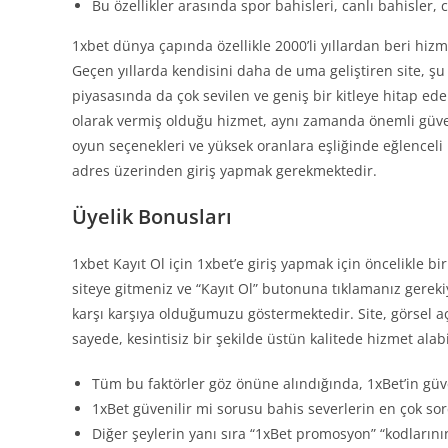
Bu özellikler arasında spor bahisleri, canlı bahisler
1xbet dünya çapında özellikle 2000’li yıllardan beri hi
Geçen yıllarda kendisini daha de uma geliştiren site, ş
piyasasında da çok sevilen ve geniş bir kitleye hitap ede
olarak vermiş olduğu hizmet, aynı zamanda önemli güven
oyun seçenekleri ve yüksek oranlara eşliğinde eğlenceli
adres üzerinden giriş yapmak gerekmektedir.
Üyelik Bonusları
1xbet Kayıt Ol için 1xbet’e giriş yapmak için öncelikle 
siteye gitmeniz ve “Kayıt Ol” butonuna tıklamanız gerekiy
karşı karşıya olduğumuzu göstermektedir. Site, görsel aç
sayede, kesintisiz bir şekilde üstün kalitede hizmet alabi
Tüm bu faktörler göz önüne alındığında, 1xBet’in güven
1xBet güvenilir mi sorusu bahis severlerin en çok so
Diğer şeylerin yanı sıra “1xBet promosyon” “kodlarını