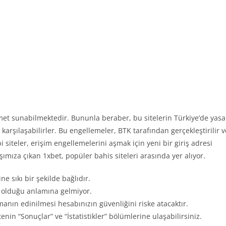
zmet sunabilmektedir. Bununla beraber, bu sitelerin Türkiye’de yasa
karşılaşabilirler. Bu engellemeler, BTK tarafından gerçekleştirilir v
bi siteler, erişim engellemelerini aşmak için yeni bir giriş adresi
şımıza çıkan 1xbet, popüler bahis siteleri arasında yer alıyor.
ne sıkı bir şekilde bağlıdır.
al olduğu anlamına gelmiyor.
anın edinilmesi hesabınızın güvenliğini riske atacaktır.
nin “Sonuçlar” ve “İstatistikler” bölümlerine ulaşabilirsiniz.