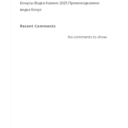
Бонусы Водка Казино 2025 Промокодказино
водка бонус
Recent Comments
No comments to show.