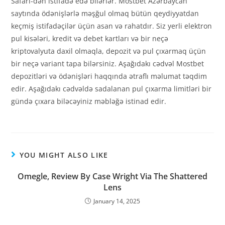
Safari-dən istifadə edə bilərlər. Mostbet Azərbaycan
saytında ödənişlərlə məşğul olmaq bütün qeydiyyatdan
keçmiş istifadəçilər üçün asan və rahatdır. Siz yerli elektron
pul kisələri, kredit və debet kartları və bir neçə
kriptovalyuta daxil olmaqla, depozit və pul çıxarmaq üçün
bir neçə variant tapa bilərsiniz. Aşağıdakı cədvəl Mostbet
depozitləri və ödənişləri haqqında ətraflı məlumat təqdim
edir. Aşağıdakı cədvəldə sadalanan pul çıxarma limitləri bir
gündə çıxara biləcəyiniz məbləğə istinad edir.
YOU MIGHT ALSO LIKE
Omegle, Review By Case Wright Via The Shattered
Lens
January 14, 2025