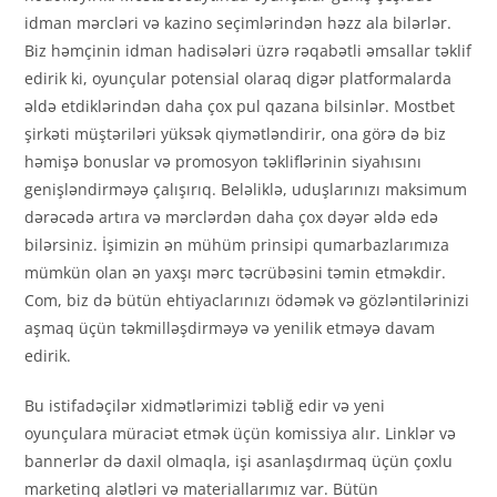
idman mərcləri və kazino seçimlərindən həzz ala bilərlər.
Biz həmçinin idman hadisələri üzrə rəqabətli əmsallar təklif
edirik ki, oyunçular potensial olaraq digər platformalarda
əldə etdiklərindən daha çox pul qazana bilsinlər. Mostbet
şirkəti müştəriləri yüksək qiymətləndirir, ona görə də biz
həmişə bonuslar və promosyon təkliflərinin siyahısını
genişləndirməyə çalışırıq. Beləliklə, uduşlarınızı maksimum
dərəcədə artıra və mərclərdən daha çox dəyər əldə edə
bilərsiniz. İşimizin ən mühüm prinsipi qumarbazlarımıza
mümkün olan ən yaxşı mərc təcrübəsini təmin etməkdir.
Com, biz də bütün ehtiyaclarınızı ödəmək və gözləntilərinizi
aşmaq üçün təkmilləşdirməyə və yenilik etməyə davam
edirik.
Bu istifadəçilər xidmətlərimizi təbliğ edir və yeni
oyunçulara müraciət etmək üçün komissiya alır. Linklər və
bannerlər də daxil olmaqla, işi asanlaşdırmaq üçün çoxlu
marketinq alətləri və materiallarımız var. Bütün