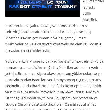
x35 mərcdən
istifadə
edilir.
MostBet,
Curacao lisenziyalı № 8048/JAZ altında Bizbon N.V.
Uduzduğunuz vəsaitin 10%-ə qədərini qaytaracağıq
Mostbet 30-dan çox idman növünə, çoxsaylı mərc
funksiyalarına və əksəriyyəti kriptovalyuta olan 20+ ödəniş
metoduna ev sahibliyi edir.
Yolda olarkən iPhone və ya iPad vasitəsilə mərc etmək və ya
qumar oynamaq üçün aşağıda göstərilən addımları yerinə
yetirin. Brauzer versiyası əlavə proqram yükləmədən və ya
quraşdırmadan istənilən yerdən oynamaq üçün alternativ
seçimdir. O, əl cihazlarında istifadə üçün optimallaşdırılıb
və bütün funksiyalar mövcuddur və mövcuddur. Android
istifadəçiləri mobil sayta Mozilla, Opera, Microsoft və ya
Google Chrome vasitəsilə daxil ola, iOS istifadəçiləri isə