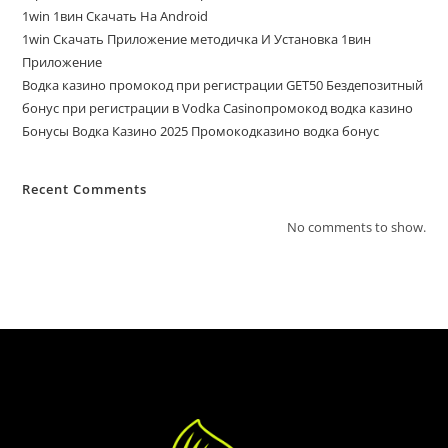
1win 1вин Скачать На Android
1win Скачать Приложение методичка И Установка 1вин
Приложение
Водка казино промокод при регистрации GET50 Бездепозитный
бонус при регистрации в Vodka Casinoпромокод водка казино
Бонусы Водка Казино 2025 Промокодказино водка бонус
Recent Comments
No comments to show.