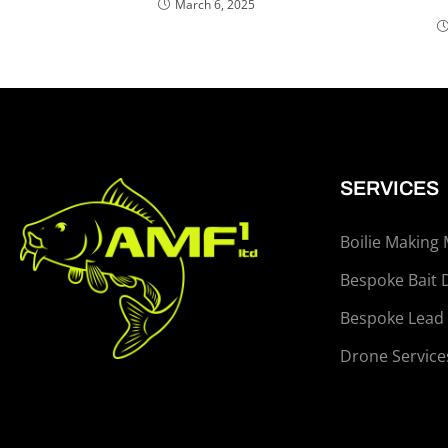
March 6, 2025
SERVICES
Boilie Making
Bespoke Bait 
Bespoke Lead
Drone Service