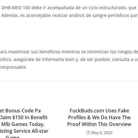
de DHB-MED 100 debe ir acompañada de un ciclo estructurado, que
Además, es aconsejable realizar análisis de sangre periódicos pa
ara maximizar sus beneficios mientras se minimizan los riesgos d
ólico, asegúrate de informarte bien y, de ser posible, consulta a 
 responsable.
et Bonus Code Pa
FuckBuds.com Uses Fake
laim $150 In Benefit
Profiles & We Do Have The
r Mlb Games Today,
Proof Within This Overview
isting Service All-star
May 6, 2023
Game